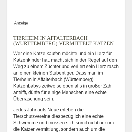
Bild des Tiers
Anzeige
BILD HOCHLADEN
TIERHEIM IN AFFALTERBACH
Keine Datei ausgewählt
(WÜRTTEMBERG) VERMITTELT KATZEN
Wer eine Katze kaufen möchte und ein Herz für
Vermisst seit
Katzenkinder hat, macht sich in der Regel auf den
Weg zu einem Züchter und verliert sein Herz rasch
an einen kleinen Stubentiger. Dass man im
Tierheim in Affalterbach (Württemberg)
Ort des Verschwindens
Katzenbabys zeitweise ebenfalls in großer Zahl
antrifft, dürfte für einige Menschen eine echte
Überraschung sein.
Jedes Jahr aufs Neue erleben die
Tierschutzvereine diesbezüglich eine echte
Schwemme und müssen sich somit nicht nur um
die Katzenvermittlung, sondern auch um die