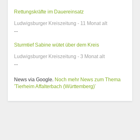
Rettungskräfte im Dauereinsatz
Telefonnummer
Ludwigsburger Kreiszeitung - 11 Monat alt
...
Sturmtief Sabine wütet über dem Kreis
Webseite
Ludwigsburger Kreiszeitung - 3 Monat alt
...
News via Google.
Noch mehr News zum Thema
'Tierheim Affalterbach (Württemberg)'
Weitere Informationen
zum Tierheim
Trägerverein