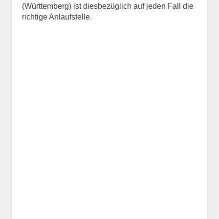
(Württemberg) ist diesbezüglich auf jeden Fall die
richtige Anlaufstelle.
Name des Tiers
Geschlecht
*
Alter des Tiers
Beschreibung des Tiers
*