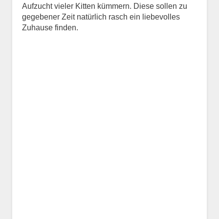
Aufzucht vieler Kitten kümmern. Diese sollen zu
Kontaktdaten des
gegebener Zeit natürlich rasch ein liebevolles
Besitzers
Zuhause finden.
Diese Daten werden zu
Kontaktaufnahme veröffentlicht.
E-Mail-Adresse
Telefonnummer
Mit Absenden der Daten
akzeptiere ich die
Datenschutzbedinungen.
.