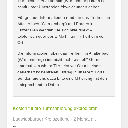
Tierheime in Affalterbach (Württemberg) kann es
somit unter Umständen Abweichungen geben.
Name des Tierheims
*
Für genaue Informationen rund um das Tierheim in
Affalterbach (Württemberg) und Fragen in
Einzelfällen wenden Sie sich bitte direkt –
telefonisch oder per E-Mail – an Ihr Tierheim vor
Ort.
Adresse
*
Die Informationen über das Tierheim in Affalterbach
(Württemberg) sind nicht mehr aktuell? Gerne
unterstützen wir Ihr Tierheim vor Ort mit einem
dauerhaft kostenfreien Eintrag in unserem Portal.
Senden Sie uns dazu bitte eine Mitteilung mit den
entsprechenden Daten.
Kontaktmöglichkeiten
Kosten für die Turmsanierung explodieren
E-Mail-Adresse
Ludwigsburger Kreiszeitung - 2 Monat alt
...