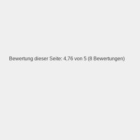
—
ÖFFNUNGSZEITEN
HINZUFÜGEN
Dienstag
Bewertung dieser Seite: 4,76 von 5 (8 Bewertungen)
—
ÖFFNUNGSZEITEN
HINZUFÜGEN
Mittwoch