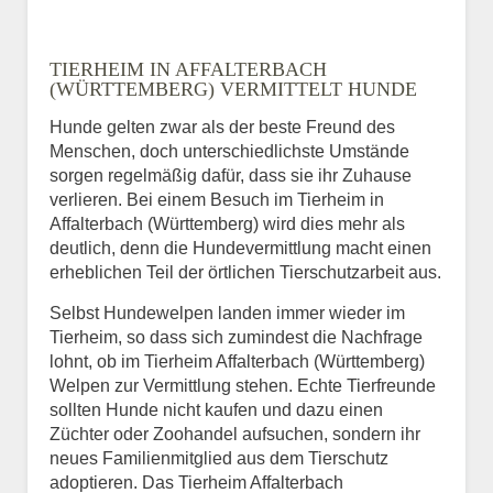
Name
*
TIERHEIM IN AFFALTERBACH
(WÜRTTEMBERG) VERMITTELT HUNDE
Hunde gelten zwar als der beste Freund des
E-Mail
*
Menschen, doch unterschiedlichste Umstände
sorgen regelmäßig dafür, dass sie ihr Zuhause
verlieren. Bei einem Besuch im Tierheim in
Affalterbach (Württemberg) wird dies mehr als
deutlich, denn die Hundevermittlung macht einen
erheblichen Teil der örtlichen Tierschutzarbeit aus.
Selbst Hundewelpen landen immer wieder im
Informationen über das
Tierheim, so dass sich zumindest die Nachfrage
Tier.
lohnt, ob im Tierheim Affalterbach (Württemberg)
Welpen zur Vermittlung stehen. Echte Tierfreunde
sollten Hunde nicht kaufen und dazu einen
Züchter oder Zoohandel aufsuchen, sondern ihr
Art des Tiers
*
neues Familienmitglied aus dem Tierschutz
adoptieren. Das Tierheim Affalterbach