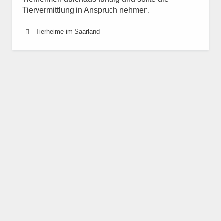
Tiervermittlung in Anspruch nehmen.
Tierheime im Saarland
Tierheim Beckingen
Tierheim Bexbach
Tierheim Bischmisheim
Tierheim Blieskastel
Tierheim Bous
Tierheim Dillingen / Saar
Tierheim Dudweiler, Saar
Tierheim Ensdorf, Saar
Tierheim Eppelborn
Tierheim Eschringen
Tierheim Freisen
Tierheim Friedrichsthal, Saar
Tierheim Gersheim
Tierheim Großrosseln
Tierheim Güdingen, Saar
Tierheim Heiligenwald
Tierheim Herrensohr, Saar