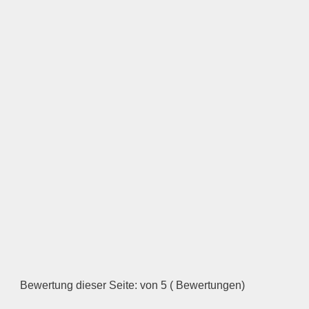
Tierheim Heusweiler
Tierheim Homburg (Saar)
Tierheim Illingen, Saar
Tierheim Jägersfreude
Tierheim Kirkel
Tierheim Kleinblittersdorf
Tierheim Lebach
Tierheim Losheim am See
Tierheim Mandelbachtal
Tierheim Marpingen
Tierheim Merchweiler
Tierheim Merzig (Saar)
Tierheim Mettlach
Tierheim Nalbach
Tierheim Namborn
Tierheim Neunkirchen / Saar
Tierheim Nohfelden
Tierheim Nonnweiler
Bewertung dieser Seite: von 5 ( Bewertungen)
Tierheim Oberthal, Saar
Tierheim Ottweiler