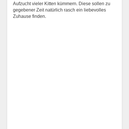
Aufzucht vieler Kitten kümmern. Diese sollen zu
Kontaktdaten des
gegebener Zeit natürlich rasch ein liebevolles
Besitzers
Zuhause finden.
Diese Daten werden zu
Kontaktaufnahme veröffentlicht.
E-Mail-Adresse
Telefonnummer
Mit Absenden der Daten
akzeptiere ich die
Datenschutzbedinungen.
.