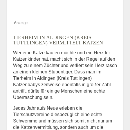
Bild des Tiers
Anzeige
BILD HOCHLADEN
TIERHEIM IN ALDINGEN (KREIS
Keine Datei ausgewählt
TUTTLINGEN) VERMITTELT KATZEN
Wer eine Katze kaufen möchte und ein Herz für
Vermisst seit
Katzenkinder hat, macht sich in der Regel auf den
Weg zu einem Züchter und verliert sein Herz rasch
an einen kleinen Stubentiger. Dass man im
Tierheim in Aldingen (Kreis Tuttlingen)
Ort des Verschwindens
Katzenbabys zeitweise ebenfalls in großer Zahl
antrifft, dürfte für einige Menschen eine echte
Überraschung sein.
Jedes Jahr aufs Neue erleben die
Tierschutzvereine diesbezüglich eine echte
Schwemme und müssen sich somit nicht nur um
die Katzenvermittlung, sondern auch um die