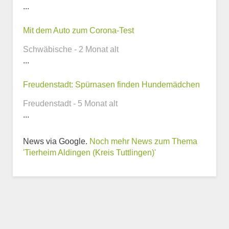
...
Telefonnummer
Mit dem Auto zum Corona-Test
Schwäbische - 2 Monat alt
...
Webseite
Freudenstadt: Spürnasen finden Hundemädchen
Freudenstadt - 5 Monat alt
...
News via Google.
Noch mehr News zum Thema
Weitere Informationen
'Tierheim Aldingen (Kreis Tuttlingen)'
zum Tierheim
Trägerverein