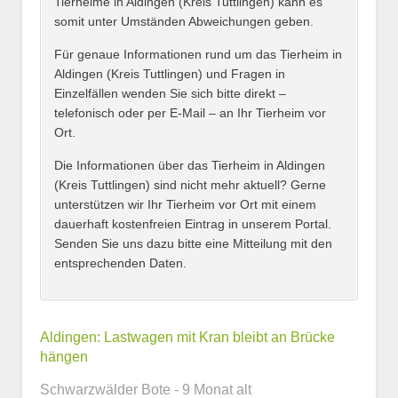
Tierheime in Aldingen (Kreis Tuttlingen) kann es
somit unter Umständen Abweichungen geben.
Name des Tierheims
*
Für genaue Informationen rund um das Tierheim in
Aldingen (Kreis Tuttlingen) und Fragen in
Einzelfällen wenden Sie sich bitte direkt –
telefonisch oder per E-Mail – an Ihr Tierheim vor
Ort.
Adresse
*
Die Informationen über das Tierheim in Aldingen
(Kreis Tuttlingen) sind nicht mehr aktuell? Gerne
unterstützen wir Ihr Tierheim vor Ort mit einem
dauerhaft kostenfreien Eintrag in unserem Portal.
Senden Sie uns dazu bitte eine Mitteilung mit den
entsprechenden Daten.
Kontaktmöglichkeiten
Aldingen: Lastwagen mit Kran bleibt an Brücke
hängen
E-Mail-Adresse
Schwarzwälder Bote - 9 Monat alt