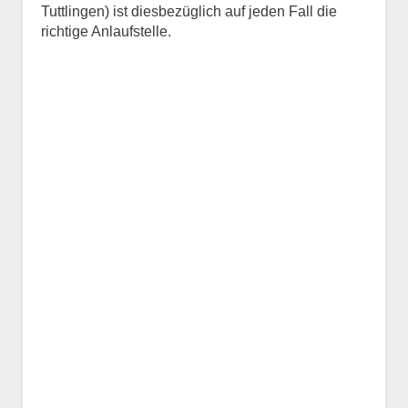
Tuttlingen) ist diesbezüglich auf jeden Fall die
richtige Anlaufstelle.
Name des Tiers
Geschlecht
*
Alter des Tiers
Beschreibung des Tiers
*