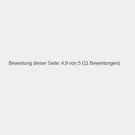
—
ÖFFNUNGSZEITEN
HINZUFÜGEN
Dienstag
Bewertung dieser Seite: 4,9 von 5 (11 Bewertungen)
—
ÖFFNUNGSZEITEN
HINZUFÜGEN
Mittwoch