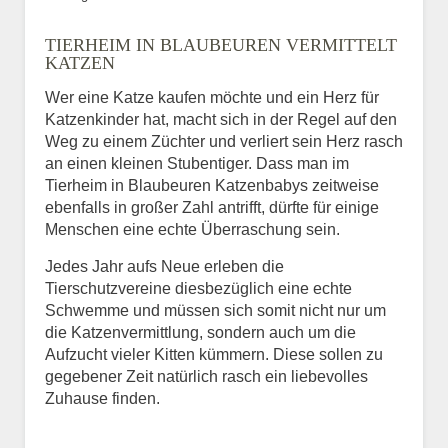
Bild des Tiers
TIERHEIM IN BLAUBEUREN VERMITTELT
BILD HOCHLADEN
KATZEN
Keine Datei ausgewählt
Wer eine Katze kaufen möchte und ein Herz für
Katzenkinder hat, macht sich in der Regel auf den
Vermisst seit
Weg zu einem Züchter und verliert sein Herz rasch
an einen kleinen Stubentiger. Dass man im
Tierheim in Blaubeuren Katzenbabys zeitweise
ebenfalls in großer Zahl antrifft, dürfte für einige
Ort des Verschwindens
Menschen eine echte Überraschung sein.
Jedes Jahr aufs Neue erleben die
Tierschutzvereine diesbezüglich eine echte
Schwemme und müssen sich somit nicht nur um
die Katzenvermittlung, sondern auch um die
Aufzucht vieler Kitten kümmern. Diese sollen zu
gegebener Zeit natürlich rasch ein liebevolles
Zuhause finden.
Kontaktdaten des
Besitzers