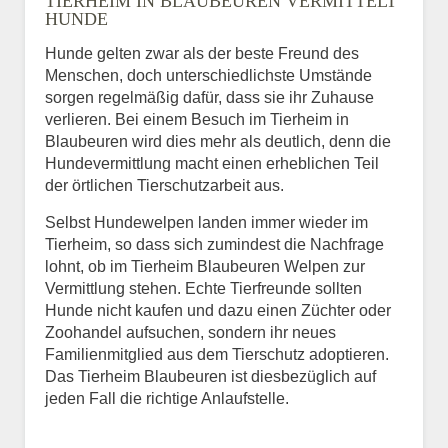
TIERHEIM IN BLAUBEUREN VERMITTELT
HUNDE
Hunde gelten zwar als der beste Freund des
E-Mail
*
Menschen, doch unterschiedlichste Umstände
sorgen regelmäßig dafür, dass sie ihr Zuhause
verlieren. Bei einem Besuch im Tierheim in
Blaubeuren wird dies mehr als deutlich, denn die
Hundevermittlung macht einen erheblichen Teil
der örtlichen Tierschutzarbeit aus.
Selbst Hundewelpen landen immer wieder im
Informationen über das
Tierheim, so dass sich zumindest die Nachfrage
Tier.
lohnt, ob im Tierheim Blaubeuren Welpen zur
Vermittlung stehen. Echte Tierfreunde sollten
Hunde nicht kaufen und dazu einen Züchter oder
Zoohandel aufsuchen, sondern ihr neues
Art des Tiers
*
Familienmitglied aus dem Tierschutz adoptieren.
Das Tierheim Blaubeuren ist diesbezüglich auf
jeden Fall die richtige Anlaufstelle.
Name des Tiers