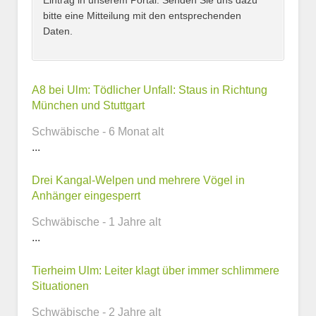
Eintrag in unserem Portal. Senden Sie uns dazu
bitte eine Mitteilung mit den entsprechenden
Daten.
Kontaktmöglichkeiten
A8 bei Ulm: Tödlicher Unfall: Staus in Richtung
München und Stuttgart
E-Mail-Adresse
Schwäbische - 6 Monat alt
...
Drei Kangal-Welpen und mehrere Vögel in
Telefonnummer
Anhänger eingesperrt
Schwäbische - 1 Jahre alt
...
Webseite
Tierheim Ulm: Leiter klagt über immer schlimmere
Situationen
Schwäbische - 2 Jahre alt