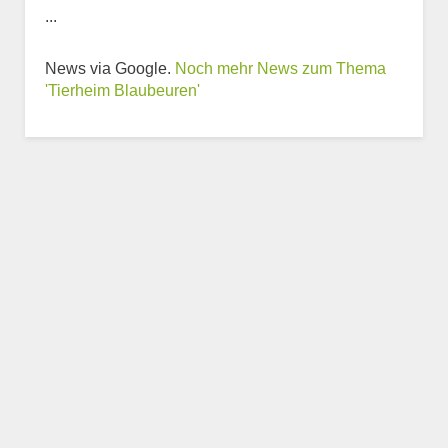
...
Weitere Informationen
News via Google.
Noch mehr News zum Thema
zum Tierheim
'Tierheim Blaubeuren'
Trägerverein
Beschreibung des Tierheims
Logo