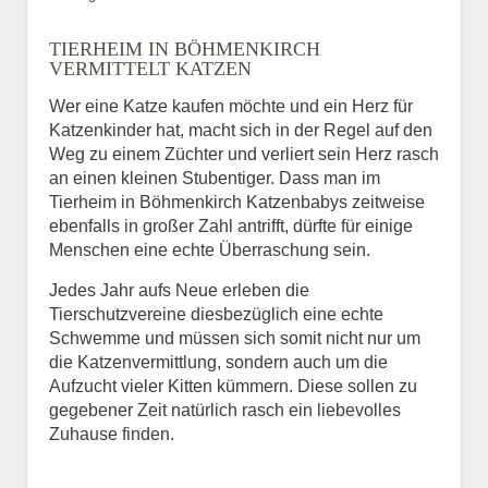
Bild des Tiers
TIERHEIM IN BÖHMENKIRCH
BILD HOCHLADEN
VERMITTELT KATZEN
Keine Datei ausgewählt
Wer eine Katze kaufen möchte und ein Herz für
Katzenkinder hat, macht sich in der Regel auf den
Vermisst seit
Weg zu einem Züchter und verliert sein Herz rasch
an einen kleinen Stubentiger. Dass man im
Tierheim in Böhmenkirch Katzenbabys zeitweise
ebenfalls in großer Zahl antrifft, dürfte für einige
Ort des Verschwindens
Menschen eine echte Überraschung sein.
Jedes Jahr aufs Neue erleben die
Tierschutzvereine diesbezüglich eine echte
Schwemme und müssen sich somit nicht nur um
die Katzenvermittlung, sondern auch um die
Aufzucht vieler Kitten kümmern. Diese sollen zu
gegebener Zeit natürlich rasch ein liebevolles
Zuhause finden.
Kontaktdaten des
Besitzers