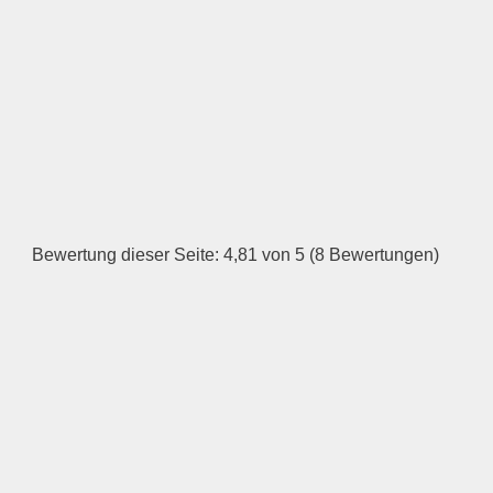
—
ÖFFNUNGSZEITEN
HINZUFÜGEN
Dienstag
Bewertung dieser Seite: 4,81 von 5 (8 Bewertungen)
—
ÖFFNUNGSZEITEN
HINZUFÜGEN
Mittwoch