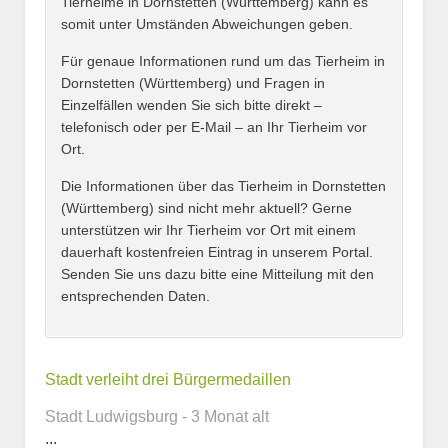
Tierheime in Dornstetten (Württemberg) kann es
somit unter Umständen Abweichungen geben.
Name des Tierheims
*
Für genaue Informationen rund um das Tierheim in
Dornstetten (Württemberg) und Fragen in
Einzelfällen wenden Sie sich bitte direkt –
telefonisch oder per E-Mail – an Ihr Tierheim vor
Ort.
Adresse
*
Die Informationen über das Tierheim in Dornstetten
(Württemberg) sind nicht mehr aktuell? Gerne
unterstützen wir Ihr Tierheim vor Ort mit einem
dauerhaft kostenfreien Eintrag in unserem Portal.
Senden Sie uns dazu bitte eine Mitteilung mit den
entsprechenden Daten.
Kontaktmöglichkeiten
Stadt verleiht drei Bürgermedaillen
E-Mail-Adresse
Stadt Ludwigsburg - 3 Monat alt
...