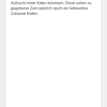
Aufzucht vieler Kitten kümmern. Diese sollen zu
Kontaktdaten des
gegebener Zeit natürlich rasch ein liebevolles
Besitzers
Zuhause finden.
Diese Daten werden zu
Kontaktaufnahme veröffentlicht.
E-Mail-Adresse
Telefonnummer
Mit Absenden der Daten
akzeptiere ich die
Datenschutzbedinungen.
.