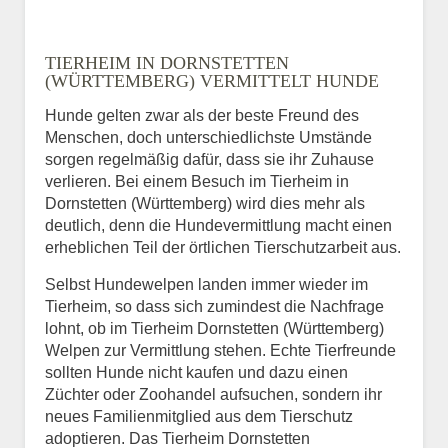
Name
*
TIERHEIM IN DORNSTETTEN
(WÜRTTEMBERG) VERMITTELT HUNDE
Hunde gelten zwar als der beste Freund des
E-Mail
*
Menschen, doch unterschiedlichste Umstände
sorgen regelmäßig dafür, dass sie ihr Zuhause
verlieren. Bei einem Besuch im Tierheim in
Dornstetten (Württemberg) wird dies mehr als
deutlich, denn die Hundevermittlung macht einen
erheblichen Teil der örtlichen Tierschutzarbeit aus.
Selbst Hundewelpen landen immer wieder im
Informationen über das
Tierheim, so dass sich zumindest die Nachfrage
Tier.
lohnt, ob im Tierheim Dornstetten (Württemberg)
Welpen zur Vermittlung stehen. Echte Tierfreunde
sollten Hunde nicht kaufen und dazu einen
Züchter oder Zoohandel aufsuchen, sondern ihr
Art des Tiers
*
neues Familienmitglied aus dem Tierschutz
adoptieren. Das Tierheim Dornstetten