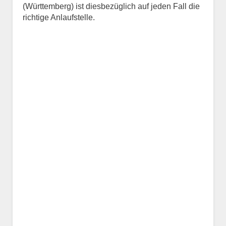
(Württemberg) ist diesbezüglich auf jeden Fall die
richtige Anlaufstelle.
Name des Tiers
Geschlecht
*
Alter des Tiers
Beschreibung des Tiers
*