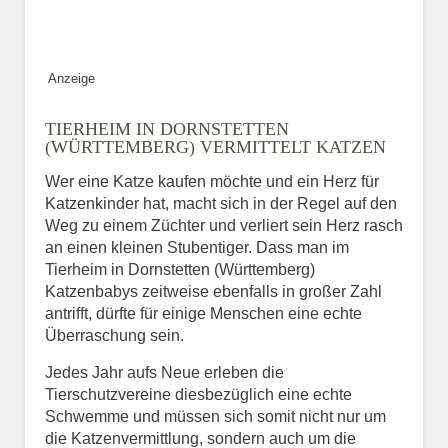
Bild des Tiers
Anzeige
BILD HOCHLADEN
TIERHEIM IN DORNSTETTEN
Keine Datei ausgewählt
(WÜRTTEMBERG) VERMITTELT KATZEN
Wer eine Katze kaufen möchte und ein Herz für
Vermisst seit
Katzenkinder hat, macht sich in der Regel auf den
Weg zu einem Züchter und verliert sein Herz rasch
an einen kleinen Stubentiger. Dass man im
Tierheim in Dornstetten (Württemberg)
Ort des Verschwindens
Katzenbabys zeitweise ebenfalls in großer Zahl
antrifft, dürfte für einige Menschen eine echte
Überraschung sein.
Jedes Jahr aufs Neue erleben die
Tierschutzvereine diesbezüglich eine echte
Schwemme und müssen sich somit nicht nur um
die Katzenvermittlung, sondern auch um die