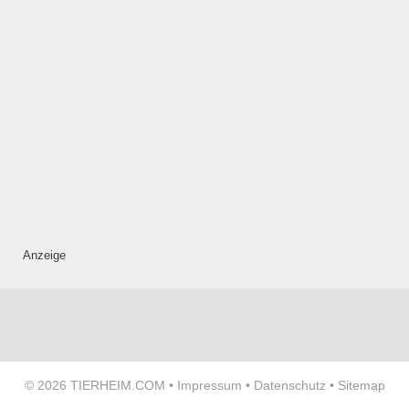
—
ÖFFNUNGSZEITEN
HINZUFÜGEN
Donnerstag
—
ÖFFNUNGSZEITEN
Anzeige
HINZUFÜGEN
Freitag
© 2026
TIERHEIM.COM
•
Impressum
•
Datenschutz
•
Sitemap
—