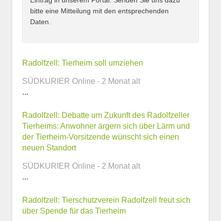
Eintrag in unserem Portal. Senden Sie uns dazu
bitte eine Mitteilung mit den entsprechenden
Daten.
Kontaktmöglichkeiten
Radolfzell: Tierheim soll umziehen
SÜDKURIER Online - 2 Monat alt
E-Mail-Adresse
...
Radolfzell: Debatte um Zukunft des Radolfzeller
Tierheims: Anwohner ärgern sich über Lärm und
Telefonnummer
der Tierheim-Vorsitzende wünscht sich einen
neuen Standort
SÜDKURIER Online - 2 Monat alt
...
Webseite
Radolfzell: Tierschutzverein Radolfzell freut sich
über Spende für das Tierheim