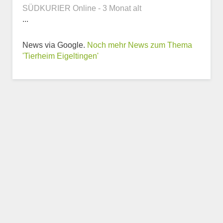
SÜDKURIER Online - 3 Monat alt
...
Weitere Informationen
zum Tierheim
News via Google.
Noch mehr News zum Thema
'Tierheim Eigeltingen'
Trägerverein
Beschreibung des Tierheims
Logo