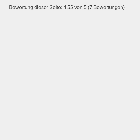
—
Bewertung dieser Seite: 4,55 von 5 (7 Bewertungen)
ÖFFNUNGSZEITEN
HINZUFÜGEN
Mittwoch
—
ÖFFNUNGSZEITEN
HINZUFÜGEN
Donnerstag
—