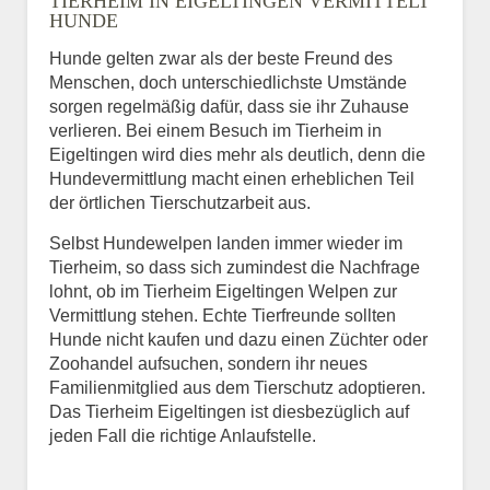
TIERHEIM IN EIGELTINGEN VERMITTELT
HUNDE
Hunde gelten zwar als der beste Freund des
E-Mail
*
Menschen, doch unterschiedlichste Umstände
sorgen regelmäßig dafür, dass sie ihr Zuhause
verlieren. Bei einem Besuch im Tierheim in
Eigeltingen wird dies mehr als deutlich, denn die
Hundevermittlung macht einen erheblichen Teil
der örtlichen Tierschutzarbeit aus.
Selbst Hundewelpen landen immer wieder im
Informationen über das
Tierheim, so dass sich zumindest die Nachfrage
Tier.
lohnt, ob im Tierheim Eigeltingen Welpen zur
Vermittlung stehen. Echte Tierfreunde sollten
Hunde nicht kaufen und dazu einen Züchter oder
Zoohandel aufsuchen, sondern ihr neues
Art des Tiers
*
Familienmitglied aus dem Tierschutz adoptieren.
Das Tierheim Eigeltingen ist diesbezüglich auf
jeden Fall die richtige Anlaufstelle.
Name des Tiers