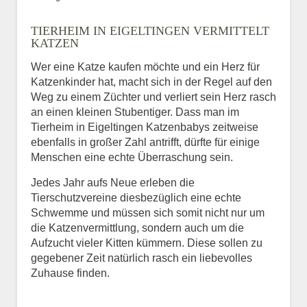
Bild des Tiers
TIERHEIM IN EIGELTINGEN VERMITTELT
BILD HOCHLADEN
KATZEN
Keine Datei ausgewählt
Wer eine Katze kaufen möchte und ein Herz für
Katzenkinder hat, macht sich in der Regel auf den
Vermisst seit
Weg zu einem Züchter und verliert sein Herz rasch
an einen kleinen Stubentiger. Dass man im
Tierheim in Eigeltingen Katzenbabys zeitweise
ebenfalls in großer Zahl antrifft, dürfte für einige
Ort des Verschwindens
Menschen eine echte Überraschung sein.
Jedes Jahr aufs Neue erleben die
Tierschutzvereine diesbezüglich eine echte
Schwemme und müssen sich somit nicht nur um
die Katzenvermittlung, sondern auch um die
Aufzucht vieler Kitten kümmern. Diese sollen zu
gegebener Zeit natürlich rasch ein liebevolles
Zuhause finden.
Kontaktdaten des
Besitzers