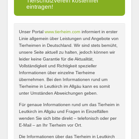
Tierschutzverein kostenfrei
eintragen!
Unser Portal
www.tierheim.com
informiert in erster
Name
*
Linie allgemein über Leistungen und Angebote von
Tierheimen in Deutschland. Wir sind stets bemüht,
unsere Seite aktuell zu halten, jedoch können wir
leider keine Garantie für die Aktualität,
E-Mail
*
Vollständigkeit und Richtigkeit spezieller
Informationen über einzelne Tierheime
übernehmen. Bei den Informationen rund um
Tierheime in Leutkirch im Allgäu kann es somit
unter Umständen Abweichungen geben.
Name des Tierheims
*
Für genaue Informationen rund um das Tierheim in
Leutkirch im Allgäu und Fragen in Einzelfällen
wenden Sie sich bitte direkt – telefonisch oder per
E-Mail – an Ihr Tierheim vor Ort.
Adresse
*
Die Informationen über das Tierheim in Leutkirch