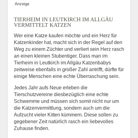
Anzeige
Bild des Tiers
TIERHEIM IN LEUTKIRCH IM ALLGÄU
BILD HOCHLADEN
VERMITTELT KATZEN
Keine Datei ausgewählt
Wer eine Katze kaufen möchte und ein Herz für
Katzenkinder hat, macht sich in der Regel auf den
Vermisst seit
Weg zu einem Züchter und verliert sein Herz rasch
an einen kleinen Stubentiger. Dass man im
Tierheim in Leutkirch im Allgäu Katzenbabys
zeitweise ebenfalls in großer Zahl antrifft, dürfte für
Ort des Verschwindens
einige Menschen eine echte Überraschung sein.
Jedes Jahr aufs Neue erleben die
Tierschutzvereine diesbezüglich eine echte
Schwemme und müssen sich somit nicht nur um
die Katzenvermittlung, sondern auch um die
Aufzucht vieler Kitten kümmern. Diese sollen zu
gegebener Zeit natürlich rasch ein liebevolles
Zuhause finden.
Kontaktdaten des