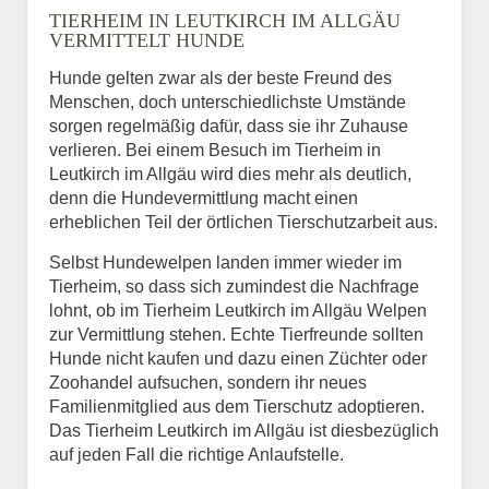
TIERHEIM IN LEUTKIRCH IM ALLGÄU
VERMITTELT HUNDE
Hunde gelten zwar als der beste Freund des
E-Mail
*
Menschen, doch unterschiedlichste Umstände
sorgen regelmäßig dafür, dass sie ihr Zuhause
verlieren. Bei einem Besuch im Tierheim in
Leutkirch im Allgäu wird dies mehr als deutlich,
denn die Hundevermittlung macht einen
erheblichen Teil der örtlichen Tierschutzarbeit aus.
Selbst Hundewelpen landen immer wieder im
Informationen über das
Tierheim, so dass sich zumindest die Nachfrage
Tier.
lohnt, ob im Tierheim Leutkirch im Allgäu Welpen
zur Vermittlung stehen. Echte Tierfreunde sollten
Hunde nicht kaufen und dazu einen Züchter oder
Zoohandel aufsuchen, sondern ihr neues
Art des Tiers
*
Familienmitglied aus dem Tierschutz adoptieren.
Das Tierheim Leutkirch im Allgäu ist diesbezüglich
auf jeden Fall die richtige Anlaufstelle.