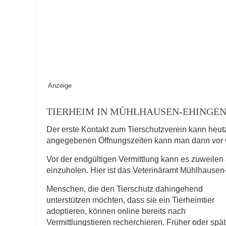
Keine Datei 
BILD HOCHLADEN
Vermisst seit
Anzeige
Ort des Verschwindens
TIERHEIM IN MÜHLHAUSEN-EHINGE
Der erste Kontakt zum Tierschutzverein kann heut
angegebenen Öffnungszeiten kann man dann vor 
Vor der endgültigen Vermittlung kann es zuweilen 
einzuholen. Hier ist das Veterinäramt Mühlhausen
Menschen, die den Tierschutz dahingehend
Kontaktdaten des Besitzer
unterstützen möchten, dass sie ein Tierheimtier
adoptieren, können online bereits nach
Diese Daten werden zu Kontaktaufnahme 
Vermittlungstieren recherchieren. Früher oder spät