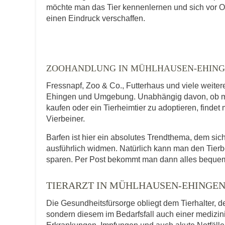
möchte man das Tier kennenlernen und sich vor O
E-Mail-Adresse
einen Eindruck verschaffen.
Telefonnummer
ZOOHANDLUNG IN MÜHLHAUSEN-EHIN
Fressnapf, Zoo & Co., Futterhaus und viele weite
Ehingen und Umgebung. Unabhängig davon, ob man
kaufen oder ein Tierheimtier zu adoptieren, findet
Mit Absenden der Daten akzeptiere ic
Vierbeiner.
Barfen ist hier ein absolutes Trendthema, dem 
ausführlich widmen. Natürlich kann man den Tierb
sparen. Per Post bekommt man dann alles bequem
TIERARZT IN MÜHLHAUSEN-EHINGE
Die Gesundheitsfürsorge obliegt dem Tierhalter, de
sondern diesem im Bedarfsfall auch einer medizi