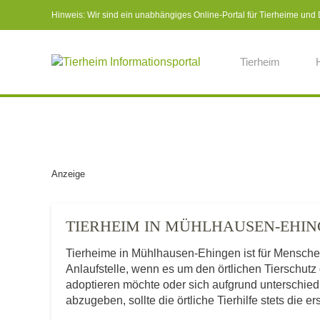
Hinweis: Wir sind ein unabhängiges Online-Portal für Tierheime und Dr
Tierheim
Anzeige
TIERHEIM IN MÜHLHAUSEN-EHI
Tierheime in Mühlhausen-Ehingen ist für Mensc
Anlaufstelle, wenn es um den örtlichen Tierschut
adoptieren möchte oder sich aufgrund unterschie
abzugeben, sollte die örtliche Tierhilfe stets die e