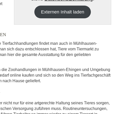
rt
Externen Inhalt laden
GEN
re Tierfachhandlungen findet man auch in Mühlhausen-
 sich dazu entschlossen hat, Tiere vom Tiermarkt zu
 man hier die gesamte Ausstattung für den geliebten
h die
Datenschutzbedinungen.
.
sich die Zoohandlungen in Mühlhausen-Ehingen und Umgebung
ABSENDEN
edarf online kaufen und sich so den Weg ins Tierfachgeschäft
 nach Hause geliefert.
N
r nicht nur für eine artgerechte Haltung seines Tieres sorgen,
nischen Versorgung zuführen muss. Routineuntersuchungen,