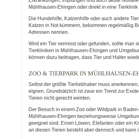
Erkrankungen, Impfungen und auch akute Notfälle f
Mühlhausen-Ehingen oder direkt in eine Tierklini
Die Hundehilfe, Katzenhilfe oder auch andere Tie
Katzen in Not kümmern, bekommen regelmäßig Be
Adressen nennen.
Wird ein Tier vermisst oder gefunden, sollte man s
Tierkliniken in Mühlhausen-Ehingen und Umgebun
können dazu beitragen, dass Tier und Halter wied
ZOO & TIERPARK IN MÜHLHAUSEN-
Selbst der größte Tierliebhaber muss anerkennen, d
eignen. Grundsätzlich ist zwar ein Trend zur Exot
Tieren nicht gerecht werden.
Der Besuch in einem Zoo oder Wildpark in Baden-W
Mühlhausen-Ehingen beziehungsweise Umgebung ka
geeignet sind. Einen Löwen, Elefanten oder ein 
an diesen Tieren besteht aber dennoch und kann i