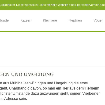
ittanbieter. Diese Website ist keine offizielle Website eines Tierschutzvereins ode
Hunde
Katzen
Kleintiere
Reptilien
Vögel
NGEN UND UMGEBUNG
hen aus Mühlhausen-Ehingen und Umgebung die erste
z geht. Unabhängig davon, ob man ein Tier aus dem Tierheim
dlichster Umstände dazu gezwungen sieht, seinen Vierbeiner
rste Adresse sein.