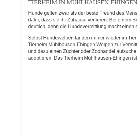
TIERHEIM IN MÜHLHAUSEN-EHINGEN
Hunde gelten zwar als der beste Freund des Men
dafür, dass sie ihr Zuhause verlieren. Bei einem
E-Mail
*
deutlich, denn die Hundevermittlung macht einen er
Selbst Hundewelpen landen immer wieder im Tierh
Tierheim Mühlhausen-Ehingen Welpen zur Vermittl
und dazu einen Züchter oder Zoohandel aufsuchen
adoptieren. Das Tierheim Mühlhausen-Ehingen ist di
Informationen über das Tie
Art des Tiers
*
Name des Tiers