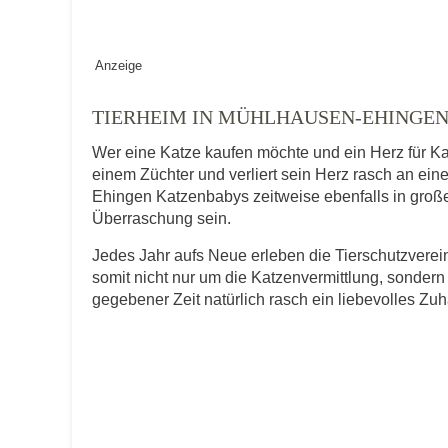
Geschlecht
*
Anzeige
TIERHEIM IN MÜHLHAUSEN-EHINGEN
Wer eine Katze kaufen möchte und ein Herz für Ka
Alter des Tiers
einem Züchter und verliert sein Herz rasch an ei
Ehingen Katzenbabys zeitweise ebenfalls in großer 
Überraschung sein.
Beschreibung des Tiers
*
Jedes Jahr aufs Neue erleben die Tierschutzver
somit nicht nur um die Katzenvermittlung, sondern
gegebener Zeit natürlich rasch ein liebevolles Zu
Bild des Tiers