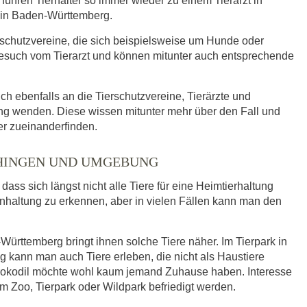
ühren Tierhalter so immer wieder zu einem Tierarzt in
k in Baden-Württemberg.
rschutzvereine, die sich beispielsweise um Hunde oder
such vom Tierarzt und können mitunter auch entsprechende
ich ebenfalls an die Tierschutzvereine, Tierärzte und
g wenden. Diese wissen mitunter mehr über den Fall und
er zueinanderfinden.
EHINGEN UND UMGEBUNG
ass sich längst nicht alle Tiere für eine Heimtierhaltung
enhaltung zu erkennen, aber in vielen Fällen kann man den
ürttemberg bringt ihnen solche Tiere näher. Im Tierpark in
nn man auch Tiere erleben, die nicht als Haustiere
Krokodil möchte wohl kaum jemand Zuhause haben. Interesse
m Zoo, Tierpark oder Wildpark befriedigt werden.