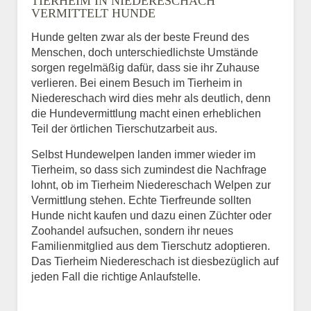
TIERHEIM IN NIEDERESCHACH
VERMITTELT HUNDE
Hunde gelten zwar als der beste Freund des
E-Mail
*
Menschen, doch unterschiedlichste Umstände
sorgen regelmäßig dafür, dass sie ihr Zuhause
verlieren. Bei einem Besuch im Tierheim in
Niedereschach wird dies mehr als deutlich, denn
die Hundevermittlung macht einen erheblichen
Teil der örtlichen Tierschutzarbeit aus.
Selbst Hundewelpen landen immer wieder im
Informationen über das
Tierheim, so dass sich zumindest die Nachfrage
Tier.
lohnt, ob im Tierheim Niedereschach Welpen zur
Vermittlung stehen. Echte Tierfreunde sollten
Hunde nicht kaufen und dazu einen Züchter oder
Zoohandel aufsuchen, sondern ihr neues
Art des Tiers
*
Familienmitglied aus dem Tierschutz adoptieren.
Das Tierheim Niedereschach ist diesbezüglich auf
jeden Fall die richtige Anlaufstelle.
Name des Tiers