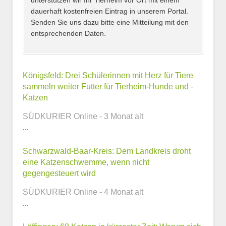
unterstützen wir Ihr Tierheim vor Ort mit einem
dauerhaft kostenfreien Eintrag in unserem Portal.
Senden Sie uns dazu bitte eine Mitteilung mit den
entsprechenden Daten.
Kontaktmöglichkeiten
Königsfeld: Drei Schülerinnen mit Herz für Tiere
sammeln weiter Futter für Tierheim-Hunde und -
Katzen
E-Mail-Adresse
SÜDKURIER Online - 3 Monat alt
...
Telefonnummer
Schwarzwald-Baar-Kreis: Dem Landkreis droht
eine Katzenschwemme, wenn nicht
gegengesteuert wird
SÜDKURIER Online - 4 Monat alt
Webseite
...