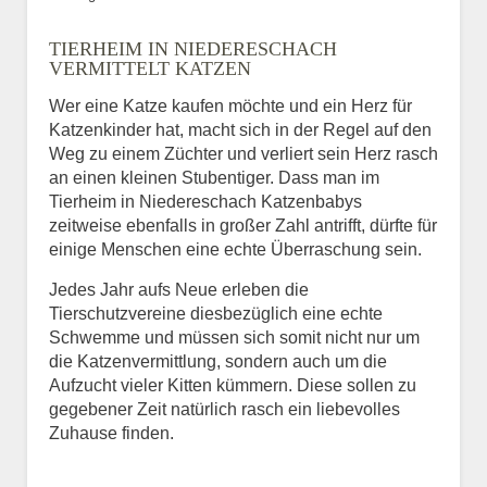
Bild des Tiers
TIERHEIM IN NIEDERESCHACH
BILD HOCHLADEN
VERMITTELT KATZEN
Keine Datei ausgewählt
Wer eine Katze kaufen möchte und ein Herz für
Katzenkinder hat, macht sich in der Regel auf den
Vermisst seit
Weg zu einem Züchter und verliert sein Herz rasch
an einen kleinen Stubentiger. Dass man im
Tierheim in Niedereschach Katzenbabys
zeitweise ebenfalls in großer Zahl antrifft, dürfte für
Ort des Verschwindens
einige Menschen eine echte Überraschung sein.
Jedes Jahr aufs Neue erleben die
Tierschutzvereine diesbezüglich eine echte
Schwemme und müssen sich somit nicht nur um
die Katzenvermittlung, sondern auch um die
Aufzucht vieler Kitten kümmern. Diese sollen zu
gegebener Zeit natürlich rasch ein liebevolles
Zuhause finden.
Kontaktdaten des
Besitzers