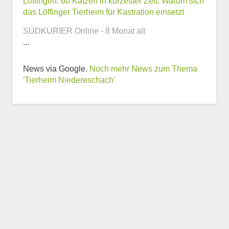
Löffingen: 60 Katzen in kürzester Zeit: Warum sich
das Löffinger Tierheim für Kastration einsetzt
SÜDKURIER Online - 8 Monat alt
Weitere Informationen
...
zum Tierheim
News via Google.
Noch mehr News zum Thema
Trägerverein
'Tierheim Niedereschach'
Beschreibung des Tierheims
Logo