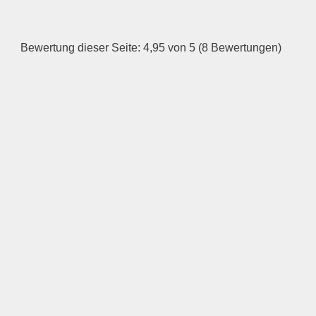
—
Bewertung dieser Seite: 4,95 von 5 (8 Bewertungen)
ÖFFNUNGSZEITEN
HINZUFÜGEN
Mittwoch
—
ÖFFNUNGSZEITEN
HINZUFÜGEN
Donnerstag