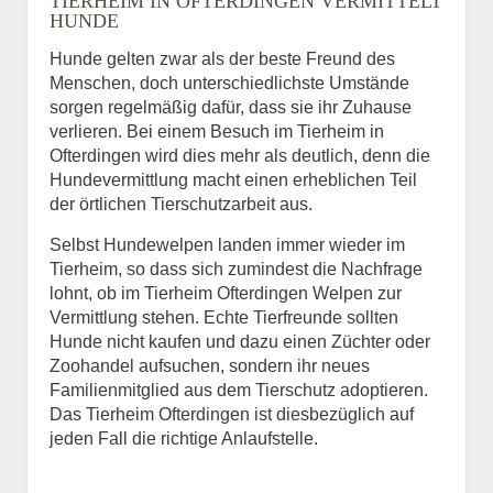
TIERHEIM IN OFTERDINGEN VERMITTELT
HUNDE
Hunde gelten zwar als der beste Freund des
E-Mail
*
Menschen, doch unterschiedlichste Umstände
sorgen regelmäßig dafür, dass sie ihr Zuhause
verlieren. Bei einem Besuch im Tierheim in
Ofterdingen wird dies mehr als deutlich, denn die
Hundevermittlung macht einen erheblichen Teil
der örtlichen Tierschutzarbeit aus.
Selbst Hundewelpen landen immer wieder im
Informationen über das
Tierheim, so dass sich zumindest die Nachfrage
Tier.
lohnt, ob im Tierheim Ofterdingen Welpen zur
Vermittlung stehen. Echte Tierfreunde sollten
Hunde nicht kaufen und dazu einen Züchter oder
Zoohandel aufsuchen, sondern ihr neues
Art des Tiers
*
Familienmitglied aus dem Tierschutz adoptieren.
Das Tierheim Ofterdingen ist diesbezüglich auf
jeden Fall die richtige Anlaufstelle.
Name des Tiers