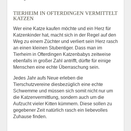
Bild des Tiers
TIERHEIM IN OFTERDINGEN VERMITTELT
BILD HOCHLADEN
KATZEN
Keine Datei ausgewählt
Wer eine Katze kaufen möchte und ein Herz für
Katzenkinder hat, macht sich in der Regel auf den
Vermisst seit
Weg zu einem Züchter und verliert sein Herz rasch
an einen kleinen Stubentiger. Dass man im
Tierheim in Ofterdingen Katzenbabys zeitweise
ebenfalls in großer Zahl antrifft, dürfte für einige
Ort des Verschwindens
Menschen eine echte Überraschung sein.
Jedes Jahr aufs Neue erleben die
Tierschutzvereine diesbezüglich eine echte
Schwemme und müssen sich somit nicht nur um
die Katzenvermittlung, sondern auch um die
Aufzucht vieler Kitten kümmern. Diese sollen zu
gegebener Zeit natürlich rasch ein liebevolles
Zuhause finden.
Kontaktdaten des
Besitzers