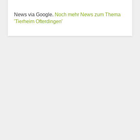
News via Google.
Noch mehr News zum Thema
Weitere Informationen
'Tierheim Ofterdingen'
zum Tierheim
Trägerverein
Beschreibung des Tierheims
Logo