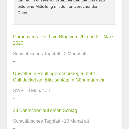
Eintrag in unserem Portal. Senden Sie uns dazu
bitte eine Mitteilung mit den entsprechenden
Daten.
Kontaktmöglichkeiten
Coronavirus: Der Live-Blog vom 20. und 21. März
2020
E-Mail-Adresse
Schwäbisches Tagblatt - 2 Monat alt
...
Unwetter in Reutlingen: Starkregen hebt
Telefonnummer
Gullideckel an, Blitz schlägt in Gönningen ein
SWP - 8 Monat alt
...
Webseite
28 Kaninchen auf einen Schlag
Schwäbisches Tagblatt - 10 Monat alt
...