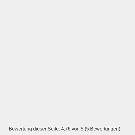
LOGO HOCHLADEN
Keine Datei ausgewählt
Öffnungszeiten
Montag
—
ÖFFNUNGSZEITEN
HINZUFÜGEN
Dienstag
Bewertung dieser Seite: 4,76 von 5 (5 Bewertungen)