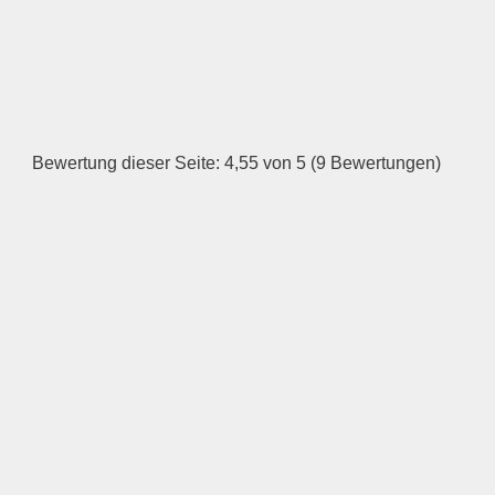
ÖFFNUNGSZEITEN
HINZUFÜGEN
Dienstag
Bewertung dieser Seite: 4,55 von 5 (9 Bewertungen)
—
ÖFFNUNGSZEITEN
HINZUFÜGEN
Mittwoch
—
ÖFFNUNGSZEITEN