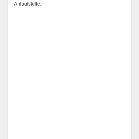
Anlaufstelle.
Name des Tiers
Geschlecht
*
Alter des Tiers
Beschreibung des Tiers
*