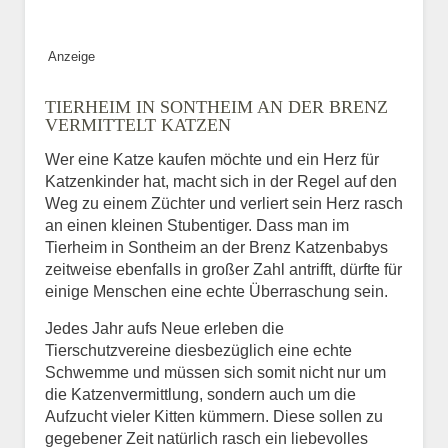
Bild des Tiers
Anzeige
BILD HOCHLADEN
TIERHEIM IN SONTHEIM AN DER BRENZ
Keine Datei ausgewählt
VERMITTELT KATZEN
Wer eine Katze kaufen möchte und ein Herz für
Vermisst seit
Katzenkinder hat, macht sich in der Regel auf den
Weg zu einem Züchter und verliert sein Herz rasch
an einen kleinen Stubentiger. Dass man im
Tierheim in Sontheim an der Brenz Katzenbabys
Ort des Verschwindens
zeitweise ebenfalls in großer Zahl antrifft, dürfte für
einige Menschen eine echte Überraschung sein.
Jedes Jahr aufs Neue erleben die
Tierschutzvereine diesbezüglich eine echte
Schwemme und müssen sich somit nicht nur um
die Katzenvermittlung, sondern auch um die
Aufzucht vieler Kitten kümmern. Diese sollen zu
gegebener Zeit natürlich rasch ein liebevolles