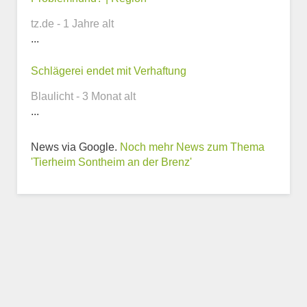
tz.de - 1 Jahre alt
...
Webseite
Schlägerei endet mit Verhaftung
Blaulicht - 3 Monat alt
...
News via Google.
Noch mehr News zum Thema
Weitere Informationen
'Tierheim Sontheim an der Brenz'
zum Tierheim
Trägerverein
Beschreibung des Tierheims