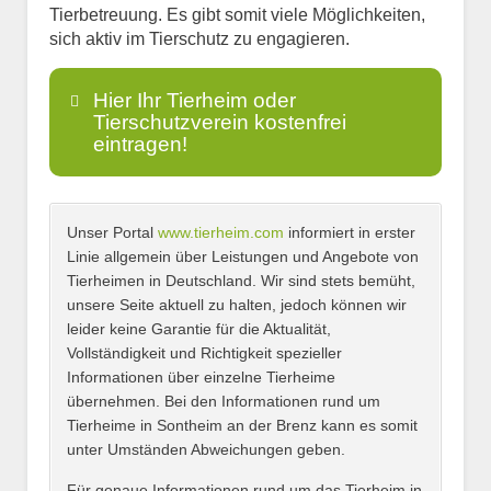
Tierbetreuung. Es gibt somit viele Möglichkeiten,
sich aktiv im Tierschutz zu engagieren.
Hier Ihr Tierheim oder
Tierschutzverein kostenfrei
eintragen!
Unser Portal
www.tierheim.com
informiert in erster
Name
*
Linie allgemein über Leistungen und Angebote von
Tierheimen in Deutschland. Wir sind stets bemüht,
unsere Seite aktuell zu halten, jedoch können wir
leider keine Garantie für die Aktualität,
E-Mail
*
Vollständigkeit und Richtigkeit spezieller
Informationen über einzelne Tierheime
übernehmen. Bei den Informationen rund um
Tierheime in Sontheim an der Brenz kann es somit
unter Umständen Abweichungen geben.
Name des Tierheims
*
Für genaue Informationen rund um das Tierheim in