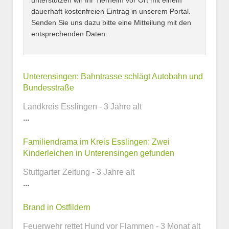
unterstützen wir Ihr Tierheim vor Ort mit einem
dauerhaft kostenfreien Eintrag in unserem Portal.
Senden Sie uns dazu bitte eine Mitteilung mit den
entsprechenden Daten.
Kontaktmöglichkeiten
Unterensingen: Bahntrasse schlägt Autobahn und
Bundesstraße
E-Mail-Adresse
Landkreis Esslingen - 3 Jahre alt
...
Familiendrama im Kreis Esslingen: Zwei
Telefonnummer
Kinderleichen in Unterensingen gefunden
Stuttgarter Zeitung - 3 Jahre alt
...
Webseite
Brand in Ostfildern
Feuerwehr rettet Hund vor Flammen - 3 Monat alt