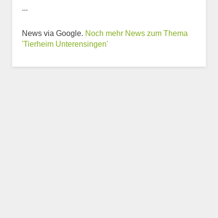
...
News via Google.
Noch mehr News zum Thema
Weitere Informationen
'Tierheim Unterensingen'
zum Tierheim
Trägerverein
Beschreibung des Tierheims
Logo