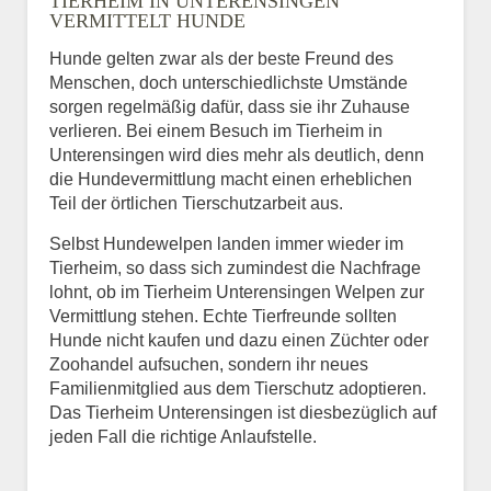
TIERHEIM IN UNTERENSINGEN
VERMITTELT HUNDE
Hunde gelten zwar als der beste Freund des
E-Mail
*
Menschen, doch unterschiedlichste Umstände
sorgen regelmäßig dafür, dass sie ihr Zuhause
verlieren. Bei einem Besuch im Tierheim in
Unterensingen wird dies mehr als deutlich, denn
die Hundevermittlung macht einen erheblichen
Teil der örtlichen Tierschutzarbeit aus.
Selbst Hundewelpen landen immer wieder im
Informationen über das
Tierheim, so dass sich zumindest die Nachfrage
Tier.
lohnt, ob im Tierheim Unterensingen Welpen zur
Vermittlung stehen. Echte Tierfreunde sollten
Hunde nicht kaufen und dazu einen Züchter oder
Zoohandel aufsuchen, sondern ihr neues
Art des Tiers
*
Familienmitglied aus dem Tierschutz adoptieren.
Das Tierheim Unterensingen ist diesbezüglich auf
jeden Fall die richtige Anlaufstelle.
Name des Tiers