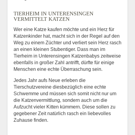
Bild des Tiers
TIERHEIM IN UNTERENSINGEN
BILD HOCHLADEN
VERMITTELT KATZEN
Keine Datei ausgewählt
Wer eine Katze kaufen möchte und ein Herz für
Katzenkinder hat, macht sich in der Regel auf den
Vermisst seit
Weg zu einem Züchter und verliert sein Herz rasch
an einen kleinen Stubentiger. Dass man im
Tierheim in Unterensingen Katzenbabys zeitweise
ebenfalls in großer Zahl antrifft, dürfte für einige
Ort des Verschwindens
Menschen eine echte Überraschung sein.
Jedes Jahr aufs Neue erleben die
Tierschutzvereine diesbezüglich eine echte
Schwemme und müssen sich somit nicht nur um
die Katzenvermittlung, sondern auch um die
Aufzucht vieler Kitten kümmern. Diese sollen zu
gegebener Zeit natürlich rasch ein liebevolles
Zuhause finden.
Kontaktdaten des
Besitzers