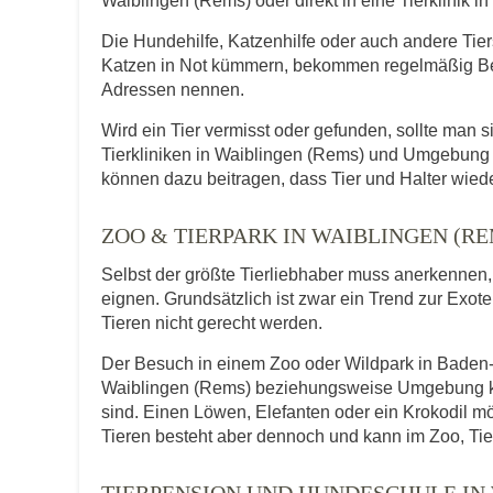
Waiblingen (Rems) oder direkt in eine Tierklinik 
Die Hundehilfe, Katzenhilfe oder auch andere Tie
Katzen in Not kümmern, bekommen regelmäßig Be
Adressen nennen.
Wird ein Tier vermisst oder gefunden, sollte man s
Tierkliniken in Waiblingen (Rems) und Umgebung 
können dazu beitragen, dass Tier und Halter wied
ZOO & TIERPARK IN WAIBLINGEN (
Selbst der größte Tierliebhaber muss anerkennen, d
eignen. Grundsätzlich ist zwar ein Trend zur Exot
Tieren nicht gerecht werden.
Der Besuch in einem Zoo oder Wildpark in Baden-W
Waiblingen (Rems) beziehungsweise Umgebung kan
sind. Einen Löwen, Elefanten oder ein Krokodil 
Tieren besteht aber dennoch und kann im Zoo, Tie
TIERPENSION UND HUNDESCHULE IN 