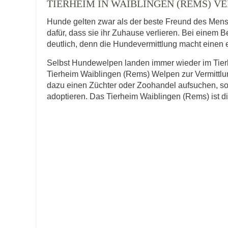
TIERHEIM IN WAIBLINGEN (REMS) V
Hunde gelten zwar als der beste Freund des Men
dafür, dass sie ihr Zuhause verlieren. Bei einem 
E-Mail
*
deutlich, denn die Hundevermittlung macht einen er
Selbst Hundewelpen landen immer wieder im Tierh
Tierheim Waiblingen (Rems) Welpen zur Vermittlun
dazu einen Züchter oder Zoohandel aufsuchen, so
adoptieren. Das Tierheim Waiblingen (Rems) ist die
Informationen über das Tie
Art des Tiers
*
Name des Tiers