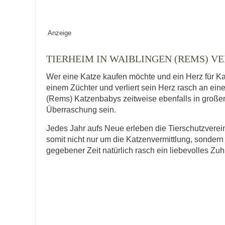
Geschlecht
*
Anzeige
TIERHEIM IN WAIBLINGEN (REMS) V
Wer eine Katze kaufen möchte und ein Herz für Ka
Alter des Tiers
einem Züchter und verliert sein Herz rasch an ein
(Rems) Katzenbabys zeitweise ebenfalls in großer Z
Überraschung sein.
Beschreibung des Tiers
*
Jedes Jahr aufs Neue erleben die Tierschutzver
somit nicht nur um die Katzenvermittlung, sondern
gegebener Zeit natürlich rasch ein liebevolles Zu
Bild des Tiers