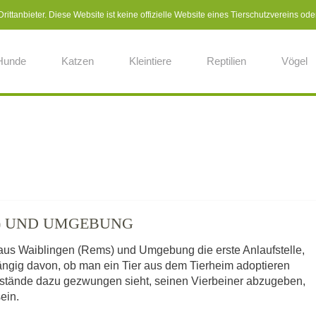
ittanbieter. Diese Website ist keine offizielle Website eines Tierschutzvereins ode
Hunde
Katzen
Kleintiere
Reptilien
Vögel
S) UND UMGEBUNG
 aus Waiblingen (Rems) und Umgebung die erste Anlaufstelle,
ängig davon, ob man ein Tier aus dem Tierheim adoptieren
mstände dazu gezwungen sieht, seinen Vierbeiner abzugeben,
sein.