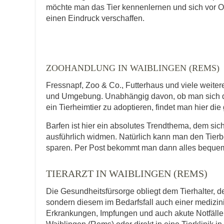
möchte man das Tier kennenlernen und sich vor O
E-Mail-Adresse
einen Eindruck verschaffen.
Telefonnummer
ZOOHANDLUNG IN WAIBLINGEN (REMS)
Fressnapf, Zoo & Co., Futterhaus und viele weite
und Umgebung. Unabhängig davon, ob man sich da
ein Tierheimtier zu adoptieren, findet man hier di
Mit Absenden der Daten akzeptiere ic
Barfen ist hier ein absolutes Trendthema, dem s
ausführlich widmen. Natürlich kann man den Tierb
sparen. Per Post bekommt man dann alles bequem
TIERARZT IN WAIBLINGEN (REMS)
Die Gesundheitsfürsorge obliegt dem Tierhalter, de
sondern diesem im Bedarfsfall auch einer medizi
Erkrankungen, Impfungen und auch akute Notfälle f