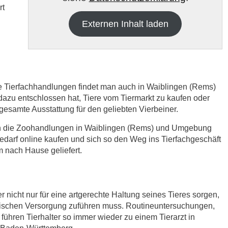
rt
Externen Inhalt laden
re Tierfachhandlungen findet man auch in Waiblingen (Rems)
zu entschlossen hat, Tiere vom Tiermarkt zu kaufen oder
e gesamte Ausstattung für den geliebten Vierbeiner.
h die
Datenschutzbedinungen.
.
ich die Zoohandlungen in Waiblingen (Rems) und Umgebung
edarf online kaufen und sich so den Weg ins Tierfachgeschäft
ABSENDEN
 nach Hause geliefert.
r nicht nur für eine artgerechte Haltung seines Tieres sorgen,
nischen Versorgung zuführen muss. Routineuntersuchungen,
ühren Tierhalter so immer wieder zu einem Tierarzt in