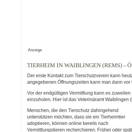
Keine Datei 
BILD HOCHLADEN
Vermisst seit
Anzeige
Ort des Verschwindens
TIERHEIM IN WAIBLINGEN (REMS) 
Der erste Kontakt zum Tierschutzverein kann heut
angegebenen Öffnungszeiten kann man dann vor 
Vor der endgültigen Vermittlung kann es zuweilen 
einzuholen. Hier ist das Veterinäramt Waiblingen
Menschen, die den Tierschutz dahingehend
Kontaktdaten des Besitzer
unterstützen möchten, dass sie ein Tierheimtier
adoptieren, können online bereits nach
Diese Daten werden zu Kontaktaufnahme 
Vermittlungstieren recherchieren. Früher oder spät