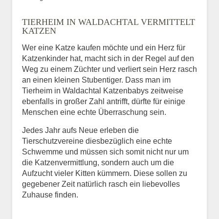
Bild des Tiers
TIERHEIM IN WALDACHTAL VERMITTELT
BILD HOCHLADEN
KATZEN
Keine Datei ausgewählt
Wer eine Katze kaufen möchte und ein Herz für
Katzenkinder hat, macht sich in der Regel auf den
Vermisst seit
Weg zu einem Züchter und verliert sein Herz rasch
an einen kleinen Stubentiger. Dass man im
Tierheim in Waldachtal Katzenbabys zeitweise
ebenfalls in großer Zahl antrifft, dürfte für einige
Ort des Verschwindens
Menschen eine echte Überraschung sein.
Jedes Jahr aufs Neue erleben die
Tierschutzvereine diesbezüglich eine echte
Schwemme und müssen sich somit nicht nur um
die Katzenvermittlung, sondern auch um die
Aufzucht vieler Kitten kümmern. Diese sollen zu
gegebener Zeit natürlich rasch ein liebevolles
Zuhause finden.
Kontaktdaten des
Besitzers