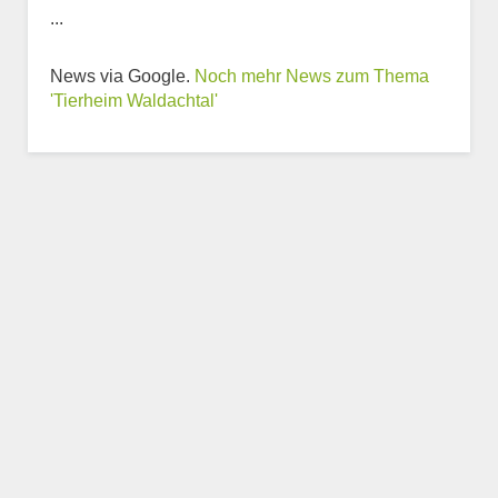
...
Weitere Informationen
News via Google.
Noch mehr News zum Thema
zum Tierheim
'Tierheim Waldachtal'
Trägerverein
Beschreibung des Tierheims
Logo