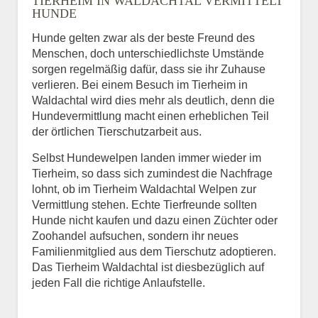
TIERHEIM IN WALDACHTAL VERMITTELT
HUNDE
Hunde gelten zwar als der beste Freund des
E-Mail
*
Menschen, doch unterschiedlichste Umstände
sorgen regelmäßig dafür, dass sie ihr Zuhause
verlieren. Bei einem Besuch im Tierheim in
Waldachtal wird dies mehr als deutlich, denn die
Hundevermittlung macht einen erheblichen Teil
der örtlichen Tierschutzarbeit aus.
Selbst Hundewelpen landen immer wieder im
Informationen über das
Tierheim, so dass sich zumindest die Nachfrage
Tier.
lohnt, ob im Tierheim Waldachtal Welpen zur
Vermittlung stehen. Echte Tierfreunde sollten
Hunde nicht kaufen und dazu einen Züchter oder
Zoohandel aufsuchen, sondern ihr neues
Art des Tiers
*
Familienmitglied aus dem Tierschutz adoptieren.
Das Tierheim Waldachtal ist diesbezüglich auf
jeden Fall die richtige Anlaufstelle.
Name des Tiers