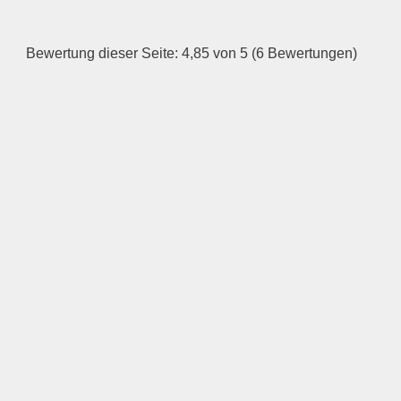
Dienstag
Bewertung dieser Seite: 4,85 von 5 (6 Bewertungen)
—
ÖFFNUNGSZEITEN
HINZUFÜGEN
Mittwoch
—
ÖFFNUNGSZEITEN
HINZUFÜGEN