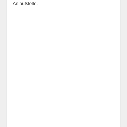
Anlaufstelle.
Name des Tiers
Geschlecht
*
Alter des Tiers
Beschreibung des Tiers
*