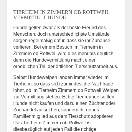
Name
*
TIERHEIM IN ZIMMERN OB ROTTWEIL
VERMITTELT HUNDE
Hunde gelten zwar als der beste Freund des
E-Mail
*
Menschen, doch unterschiedlichste Umstände
sorgen regelmäßig dafür, dass sie ihr Zuhause
verlieren. Bei einem Besuch im Tierheim in
Zimmern ob Rottweil wird dies mehr als deutlich,
denn die Hundevermittlung macht einen
erheblichen Teil der örtlichen Tierschutzarbeit aus.
Selbst Hundewelpen landen immer wieder im
Informationen über das
Tierheim, so dass sich zumindest die Nachfrage
Tier.
lohnt, ob im Tierheim Zimmern ob Rottweil Welpen
zur Vermittlung stehen. Echte Tierfreunde sollten
Hunde nicht kaufen und dazu einen Züchter oder
Zoohandel aufsuchen, sondern ihr neues
Art des Tiers
*
Familienmitglied aus dem Tierschutz adoptieren.
Das Tierheim Zimmern ob Rottweil ist
diesbezüglich auf jeden Fall die richtige