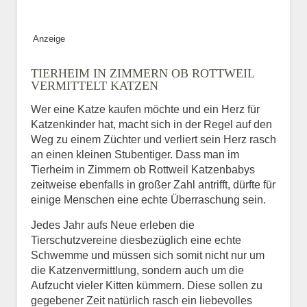
Bild des Tiers
Anzeige
BILD HOCHLADEN
TIERHEIM IN ZIMMERN OB ROTTWEIL
Keine Datei ausgewählt
VERMITTELT KATZEN
Wer eine Katze kaufen möchte und ein Herz für
Vermisst seit
Katzenkinder hat, macht sich in der Regel auf den
Weg zu einem Züchter und verliert sein Herz rasch
an einen kleinen Stubentiger. Dass man im
Tierheim in Zimmern ob Rottweil Katzenbabys
Ort des Verschwindens
zeitweise ebenfalls in großer Zahl antrifft, dürfte für
einige Menschen eine echte Überraschung sein.
Jedes Jahr aufs Neue erleben die
Tierschutzvereine diesbezüglich eine echte
Schwemme und müssen sich somit nicht nur um
die Katzenvermittlung, sondern auch um die
Aufzucht vieler Kitten kümmern. Diese sollen zu
gegebener Zeit natürlich rasch ein liebevolles