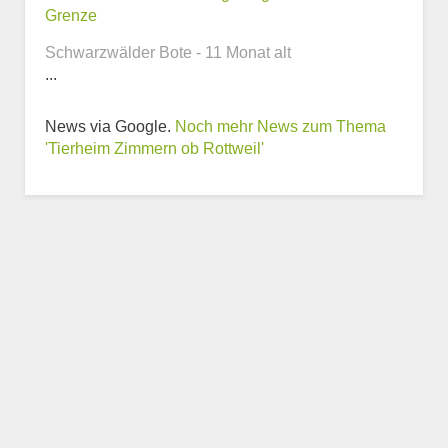
Grenze
Webseite
Schwarzwälder Bote - 11 Monat alt
...
News via Google.
Noch mehr News zum Thema
'Tierheim Zimmern ob Rottweil'
Weitere Informationen
zum Tierheim
Trägerverein
Beschreibung des Tierheims