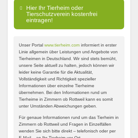
Hier Ihr Tierheim oder
Tierschutzverein kostenfrei
eintragen!
Unser Portal
www.tierheim.com
informiert in erster
Name
*
Linie allgemein über Leistungen und Angebote von
Tierheimen in Deutschland. Wir sind stets bemüht,
unsere Seite aktuell zu halten, jedoch können wir
leider keine Garantie für die Aktualität,
E-Mail
*
Vollständigkeit und Richtigkeit spezieller
Informationen über einzelne Tierheime
übernehmen. Bei den Informationen rund um
Tierheime in Zimmern ob Rottweil kann es somit
unter Umständen Abweichungen geben.
Name des Tierheims
*
Für genaue Informationen rund um das Tierheim in
Zimmern ob Rottweil und Fragen in Einzelfällen
wenden Sie sich bitte direkt – telefonisch oder per
E-Mail – an Ihr Tierheim vor Ort.