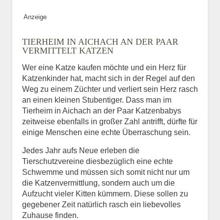
Bild des Tiers
Anzeige
BILD HOCHLADEN
TIERHEIM IN AICHACH AN DER PAAR
Keine Datei ausgewählt
VERMITTELT KATZEN
Wer eine Katze kaufen möchte und ein Herz für
Vermisst seit
Katzenkinder hat, macht sich in der Regel auf den
Weg zu einem Züchter und verliert sein Herz rasch
an einen kleinen Stubentiger. Dass man im
Tierheim in Aichach an der Paar Katzenbabys
Ort des Verschwindens
zeitweise ebenfalls in großer Zahl antrifft, dürfte für
einige Menschen eine echte Überraschung sein.
Jedes Jahr aufs Neue erleben die
Tierschutzvereine diesbezüglich eine echte
Schwemme und müssen sich somit nicht nur um
die Katzenvermittlung, sondern auch um die
Aufzucht vieler Kitten kümmern. Diese sollen zu
gegebener Zeit natürlich rasch ein liebevolles
Kontaktdaten des
Zuhause finden.