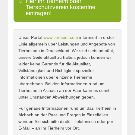
Hier Ihr Tierheim oder
Tierschutzverein kostenfrei
eintragen!
Unser Portal
www.tierheim.com
informiert in erster
Name
*
Linie allgemein über Leistungen und Angebote von
Tierheimen in Deutschland. Wir sind stets bemüht,
unsere Seite aktuell zu halten, jedoch können wir
leider keine Garantie für die Aktualität,
E-Mail
*
Vollständigkeit und Richtigkeit spezieller
Informationen über einzelne Tierheime
übernehmen. Bei den Informationen rund um
Tierheime in Aichach an der Paar kann es somit
unter Umständen Abweichungen geben.
Name des Tierheims
*
Für genaue Informationen rund um das Tierheim in
Aichach an der Paar und Fragen in Einzelfällen
wenden Sie sich bitte direkt – telefonisch oder per
E-Mail – an Ihr Tierheim vor Ort.