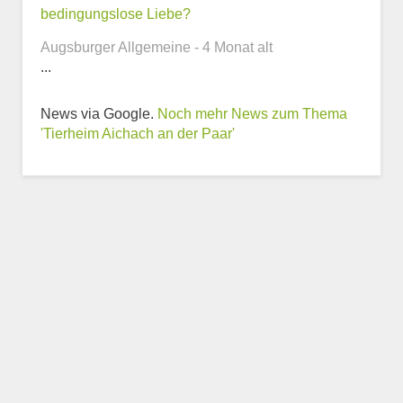
Webseite
bedingungslose Liebe?
Augsburger Allgemeine - 4 Monat alt
...
News via Google.
Noch mehr News zum Thema
Weitere Informationen
'Tierheim Aichach an der Paar'
zum Tierheim
Trägerverein
Beschreibung des Tierheims