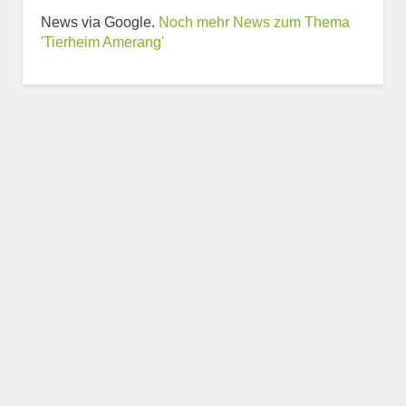
News via Google.
Noch mehr News zum Thema
Weitere Informationen
'Tierheim Amerang'
zum Tierheim
Trägerverein
Beschreibung des Tierheims
Logo
LOGO HOCHLADEN