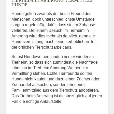
TIERHEIM IN AMERANG VERMITTELT
HUNDE
Hunde gelten zwar als der beste Freund des
E-Mail
*
Menschen, doch unterschiedlichste Umstände
sorgen regelmäßig dafür, dass sie ihr Zuhause
verlieren. Bei einem Besuch im Tierheim in
Amerang wird dies mehr als deutlich, denn die
Hundevermittlung macht einen erheblichen Teil
der örtlichen Tierschutzarbeit aus.
Selbst Hundewelpen landen immer wieder im
Informationen über das
Tierheim, so dass sich zumindest die Nachfrage
Tier.
lohnt, ob im Tierheim Amerang Welpen zur
Vermittlung stehen. Echte Tierfreunde sollten
Hunde nicht kaufen und dazu einen Züchter oder
Zoohandel aufsuchen, sondern ihr neues
Art des Tiers
*
Familienmitglied aus dem Tierschutz adoptieren.
Das Tierheim Amerang ist diesbezüglich auf jeden
Fall die richtige Anlaufstelle.
Name des Tiers