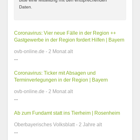
bitte eine Mitteilung mit den entsprechenden
Daten.
Kontaktmöglichkeiten
Coronavirus: Vier neue Fälle in der Region ++
Gastgewerbe in der Region fordert Hilfen | Bayern
E-Mail-Adresse
ovb-online.de - 2 Monat alt
...
Coronavirus: Ticker mit Absagen und
Telefonnummer
Terminverlegungen in der Region | Bayern
ovb-online.de - 2 Monat alt
...
Webseite
Ab zum Fundamt statt ins Tierheim | Rosenheim
Oberbayerisches Volksblatt - 2 Jahre alt
...