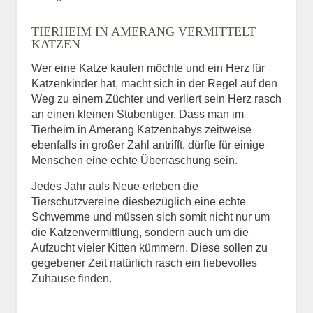
Bild des Tiers
TIERHEIM IN AMERANG VERMITTELT
BILD HOCHLADEN
KATZEN
Keine Datei ausgewählt
Wer eine Katze kaufen möchte und ein Herz für
Katzenkinder hat, macht sich in der Regel auf den
Vermisst seit
Weg zu einem Züchter und verliert sein Herz rasch
an einen kleinen Stubentiger. Dass man im
Tierheim in Amerang Katzenbabys zeitweise
ebenfalls in großer Zahl antrifft, dürfte für einige
Ort des Verschwindens
Menschen eine echte Überraschung sein.
Jedes Jahr aufs Neue erleben die
Tierschutzvereine diesbezüglich eine echte
Schwemme und müssen sich somit nicht nur um
die Katzenvermittlung, sondern auch um die
Aufzucht vieler Kitten kümmern. Diese sollen zu
gegebener Zeit natürlich rasch ein liebevolles
Zuhause finden.
Kontaktdaten des
Besitzers