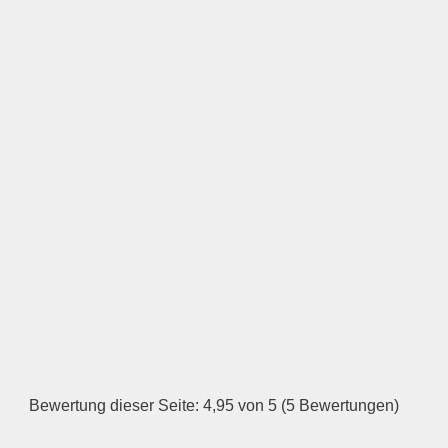
Keine Datei ausgewählt
Öffnungszeiten
Montag
—
ÖFFNUNGSZEITEN
HINZUFÜGEN
Dienstag
Bewertung dieser Seite: 4,95 von 5 (5 Bewertungen)
—