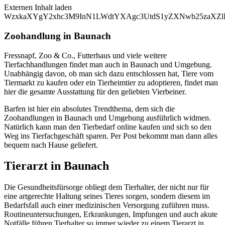
Externen Inhalt laden
WzxkaXYgY2xhc3M9InN1LWdtYXAgc3UtdS1yZXNwb25zaXZlL
Zoohandlung in Baunach
Fressnapf, Zoo & Co., Futterhaus und viele weitere
Tierfachhandlungen findet man auch in Baunach und Umgebung.
Unabhängig davon, ob man sich dazu entschlossen hat, Tiere vom
Tiermarkt zu kaufen oder ein Tierheimtier zu adoptieren, findet man
hier die gesamte Ausstattung für den geliebten Vierbeiner.
Barfen ist hier ein absolutes Trendthema, dem sich die
Zoohandlungen in Baunach und Umgebung ausführlich widmen.
Natürlich kann man den Tierbedarf online kaufen und sich so den
Weg ins Tierfachgeschäft sparen. Per Post bekommt man dann alles
bequem nach Hause geliefert.
Tierarzt in Baunach
Die Gesundheitsfürsorge obliegt dem Tierhalter, der nicht nur für
eine artgerechte Haltung seines Tieres sorgen, sondern diesem im
Bedarfsfall auch einer medizinischen Versorgung zuführen muss.
Routineuntersuchungen, Erkrankungen, Impfungen und auch akute
Notfälle führen Tierhalter so immer wieder zu einem Tierarzt in