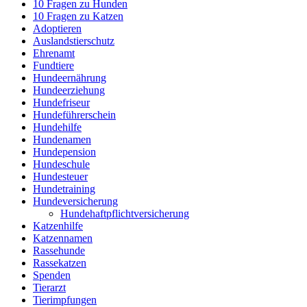
10 Fragen zu Hunden
10 Fragen zu Katzen
Adoptieren
Auslandstierschutz
Ehrenamt
Fundtiere
Hundeernährung
Hundeerziehung
Hundefriseur
Hundeführerschein
Hundehilfe
Hundenamen
Hundepension
Hundeschule
Hundesteuer
Hundetraining
Hundeversicherung
Hundehaftpflichtversicherung
Katzenhilfe
Katzennamen
Rassehunde
Rassekatzen
Spenden
Tierarzt
Tierimpfungen