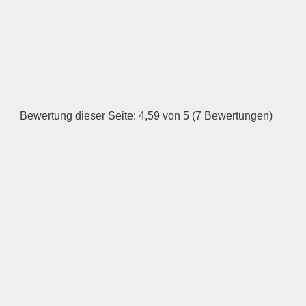
HINZUFÜGEN
Dienstag
—
Bewertung dieser Seite: 4,59 von 5 (7 Bewertungen)
ÖFFNUNGSZEITEN
HINZUFÜGEN
Mittwoch
—
ÖFFNUNGSZEITEN
HINZUFÜGEN