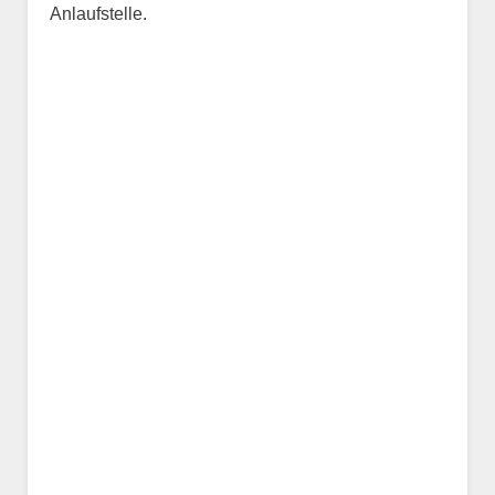
Anlaufstelle.
Name des Tiers
Geschlecht
*
Alter des Tiers
Beschreibung des Tiers
*