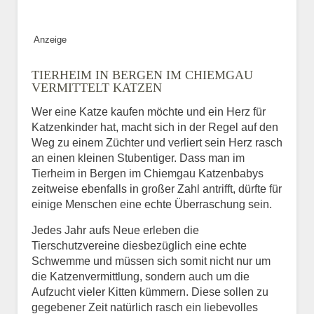
Bild des Tiers
Anzeige
BILD HOCHLADEN
TIERHEIM IN BERGEN IM CHIEMGAU
Keine Datei ausgewählt
VERMITTELT KATZEN
Wer eine Katze kaufen möchte und ein Herz für
Vermisst seit
Katzenkinder hat, macht sich in der Regel auf den
Weg zu einem Züchter und verliert sein Herz rasch
an einen kleinen Stubentiger. Dass man im
Tierheim in Bergen im Chiemgau Katzenbabys
Ort des Verschwindens
zeitweise ebenfalls in großer Zahl antrifft, dürfte für
einige Menschen eine echte Überraschung sein.
Jedes Jahr aufs Neue erleben die
Tierschutzvereine diesbezüglich eine echte
Schwemme und müssen sich somit nicht nur um
die Katzenvermittlung, sondern auch um die
Aufzucht vieler Kitten kümmern. Diese sollen zu
gegebener Zeit natürlich rasch ein liebevolles