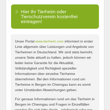
Hier Ihr Tierheim oder
Tierschutzverein kostenfrei
eintragen!
Unser Portal
www.tierheim.com
informiert in erster
Name
*
Linie allgemein über Leistungen und Angebote von
Tierheimen in Deutschland. Wir sind stets bemüht,
unsere Seite aktuell zu halten, jedoch können wir
leider keine Garantie für die Aktualität,
E-Mail
*
Vollständigkeit und Richtigkeit spezieller
Informationen über einzelne Tierheime
übernehmen. Bei den Informationen rund um
Tierheime in Bergen im Chiemgau kann es somit
unter Umständen Abweichungen geben.
Name des Tierheims
*
Für genaue Informationen rund um das Tierheim in
Bergen im Chiemgau und Fragen in Einzelfällen
wenden Sie sich bitte direkt – telefonisch oder per