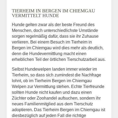
Name
*
TIERHEIM IN BERGEN IM CHIEMGAU
VERMITTELT HUNDE
Hunde gelten zwar als der beste Freund des
E-Mail
*
Menschen, doch unterschiedlichste Umstände
sorgen regelmäßig dafür, dass sie ihr Zuhause
verlieren. Bei einem Besuch im Tierheim in
Bergen im Chiemgau wird dies mehr als deutlich,
denn die Hundevermittlung macht einen
erheblichen Teil der örtlichen Tierschutzarbeit aus.
Selbst Hundewelpen landen immer wieder im
Informationen über das
Tierheim, so dass sich zumindest die Nachfrage
Tier.
lohnt, ob im Tierheim Bergen im Chiemgau
Welpen zur Vermittlung stehen. Echte Tierfreunde
sollten Hunde nicht kaufen und dazu einen
Züchter oder Zoohandel aufsuchen, sondern ihr
Art des Tiers
*
neues Familienmitglied aus dem Tierschutz
adoptieren. Das Tierheim Bergen im Chiemgau ist
diesbezüglich auf jeden Fall die richtige