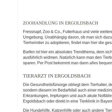
Telefonnummer
ZOOHANDLUNG IN ERGOLDSBACH
Fressnapf, Zoo & Co., Futterhaus und viele weite
Umgebung. Unabhängig davon, ob man sich dazu en
Tierheimtier zu adoptieren, findet man hier die ge
Mit Absenden der Daten akzeptiere ic
Barfen ist hier ein absolutes Trendthema, dem s
ausführlich widmen. Natürlich kann man den Tierb
sparen. Per Post bekommt man dann alles bequem
TIERARZT IN ERGOLDSBACH
Die Gesundheitsfürsorge obliegt dem Tierhalter, de
sondern diesem im Bedarfsfall auch einer medizi
Erkrankungen, Impfungen und auch akute Notfälle f
Ergoldsbach oder direkt in eine Tierklinik in Bayer
Die Hundehilfe, Katzenhilfe oder auch andere Tie