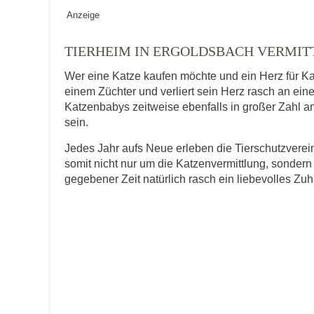
Geschlecht
*
Anzeige
TIERHEIM IN ERGOLDSBACH VERMIT
Wer eine Katze kaufen möchte und ein Herz für Ka
Alter des Tiers
einem Züchter und verliert sein Herz rasch an ei
Katzenbabys zeitweise ebenfalls in großer Zahl an
sein.
Beschreibung des Tiers
*
Jedes Jahr aufs Neue erleben die Tierschutzver
somit nicht nur um die Katzenvermittlung, sondern
gegebener Zeit natürlich rasch ein liebevolles Zu
Bild des Tiers
Keine Datei 
BILD HOCHLADEN