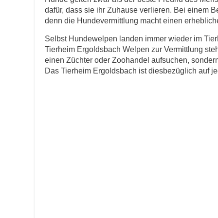
dafür, dass sie ihr Zuhause verlieren. Bei einem B
E-Mail
*
denn die Hundevermittlung macht einen erheblichen
Selbst Hundewelpen landen immer wieder im Tierh
Tierheim Ergoldsbach Welpen zur Vermittlung steh
einen Züchter oder Zoohandel aufsuchen, sondern 
Das Tierheim Ergoldsbach ist diesbezüglich auf jede
Informationen über das Tie
Art des Tiers
*
Name des Tiers