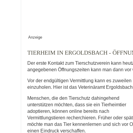
Vermisst seit
Anzeige
Ort des Verschwindens
TIERHEIM IN ERGOLDSBACH - ÖFFN
Der erste Kontakt zum Tierschutzverein kann heut
angegebenen Öffnungszeiten kann man dann vor 
Vor der endgültigen Vermittlung kann es zuweilen 
einzuholen. Hier ist das Veterinäramt Ergoldsbach
Menschen, die den Tierschutz dahingehend
Kontaktdaten des Besitzer
unterstützen möchten, dass sie ein Tierheimtier
adoptieren, können online bereits nach
Diese Daten werden zu Kontaktaufnahme 
Vermittlungstieren recherchieren. Früher oder spät
möchte man das Tier kennenlernen und sich vor O
E-Mail-Adresse
einen Eindruck verschaffen.