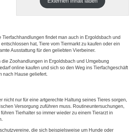
Externen Inhalt laden
re Tierfachhandlungen findet man auch in Ergoldsbach und
tschlossen hat, Tiere vom Tiermarkt zu kaufen oder ein
samte Ausstattung für den geliebten Vierbeiner.
h die
Datenschutzbedinungen.
.
ich die Zoohandlungen in Ergoldsbach und Umgebung
edarf online kaufen und sich so den Weg ins Tierfachgeschäft
ABSENDEN
 nach Hause geliefert.
r nicht nur für eine artgerechte Haltung seines Tieres sorgen,
nischen Versorgung zuführen muss. Routineuntersuchungen,
ühren Tierhalter so immer wieder zu einem Tierarzt in
n.
rschutzvereine, die sich beispielsweise um Hunde oder