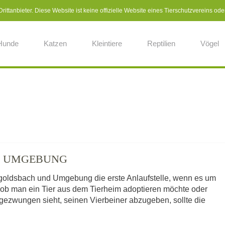
ittanbieter. Diese Website ist keine offizielle Website eines Tierschutzvereins ode
Hunde
Katzen
Kleintiere
Reptilien
Vögel
D UMGEBUNG
rgoldsbach und Umgebung die erste Anlaufstelle, wenn es um
 ob man ein Tier aus dem Tierheim adoptieren möchte oder
gezwungen sieht, seinen Vierbeiner abzugeben, sollte die