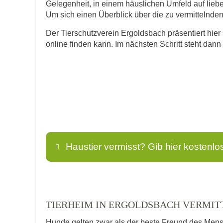
Gelegenheit, in einem häuslichen Umfeld auf lie
Um sich einen Überblick über die zu vermittelnden T
Der Tierschutzverein Ergoldsbach präsentiert hier 
online finden kann. Im nächsten Schritt steht dan
Haustier vermisst? Gib hier kostenlo
Name
*
TIERHEIM IN ERGOLDSBACH VERMIT
Hunde gelten zwar als der beste Freund des Men