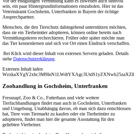
Vor der endgültigen Vermittlung kann es zuweilen auch sinnvoll
sein, ein paar Hintergrundinformationen einzuholen. Hier ist das
Veterinäramt Gochsheim, Unterfranken in Bayern der richtige
Ansprechpartner.
Menschen, die den Tierschutz dahingehend unterstützen möchten,
dass sie ein Tierheimtier adoptieren, können online bereits nach
Vermittlungstieren recherchieren. Früher oder später möchte man
das Tier kennenlernen und sich vor Ort einen Eindruck verschaffen.
Bei Klick wird dieser Inhalt von externen Servern geladen. Details
siehe
Datenschutzerklärung
.
Externen Inhalt laden
WzxkaXYgY2xhc3M9InN1LWdtYXAgc3UtdS1yZXNwb25zaXZlL
Zoohandlung in Gochsheim, Unterfranken
Fressnapf, Zoo & Co., Futterhaus und viele weitere
Tierfachhandlungen findet man auch in Gochsheim, Unterfranken
und Umgebung. Unabhängig davon, ob man sich dazu entschlossen
hat, Tiere vom Tiermarkt zu kaufen oder ein Tierheimtier zu
adoptieren, findet man hier die gesamte Ausstattung für den
geliebten Vierbeiner.