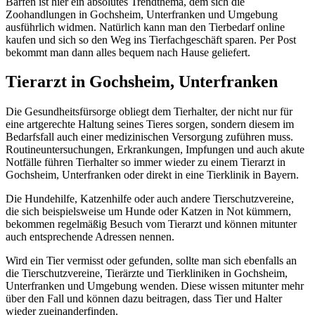
Barfen ist hier ein absolutes Trendthema, dem sich die
Zoohandlungen in Gochsheim, Unterfranken und Umgebung
ausführlich widmen. Natürlich kann man den Tierbedarf online
kaufen und sich so den Weg ins Tierfachgeschäft sparen. Per Post
bekommt man dann alles bequem nach Hause geliefert.
Tierarzt in Gochsheim, Unterfranken
Die Gesundheitsfürsorge obliegt dem Tierhalter, der nicht nur für
eine artgerechte Haltung seines Tieres sorgen, sondern diesem im
Bedarfsfall auch einer medizinischen Versorgung zuführen muss.
Routineuntersuchungen, Erkrankungen, Impfungen und auch akute
Notfälle führen Tierhalter so immer wieder zu einem Tierarzt in
Gochsheim, Unterfranken oder direkt in eine Tierklinik in Bayern.
Die Hundehilfe, Katzenhilfe oder auch andere Tierschutzvereine,
die sich beispielsweise um Hunde oder Katzen in Not kümmern,
bekommen regelmäßig Besuch vom Tierarzt und können mitunter
auch entsprechende Adressen nennen.
Wird ein Tier vermisst oder gefunden, sollte man sich ebenfalls an
die Tierschutzvereine, Tierärzte und Tierkliniken in Gochsheim,
Unterfranken und Umgebung wenden. Diese wissen mitunter mehr
über den Fall und können dazu beitragen, dass Tier und Halter
wieder zueinanderfinden.