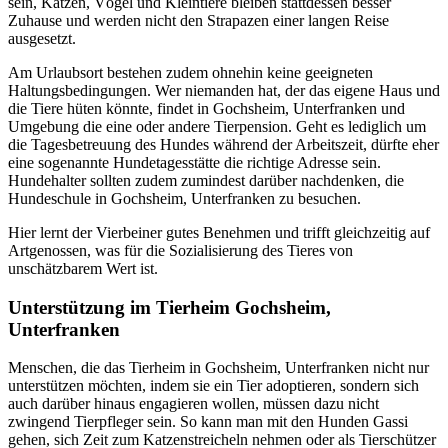
sein, Katzen, Vögel und Kleintiere bleiben stattdessen besser
Zuhause und werden nicht den Strapazen einer langen Reise
ausgesetzt.
Am Urlaubsort bestehen zudem ohnehin keine geeigneten
Haltungsbedingungen. Wer niemanden hat, der das eigene Haus und
die Tiere hüten könnte, findet in Gochsheim, Unterfranken und
Umgebung die eine oder andere Tierpension. Geht es lediglich um
die Tagesbetreuung des Hundes während der Arbeitszeit, dürfte eher
eine sogenannte Hundetagesstätte die richtige Adresse sein.
Hundehalter sollten zudem zumindest darüber nachdenken, die
Hundeschule in Gochsheim, Unterfranken zu besuchen.
Hier lernt der Vierbeiner gutes Benehmen und trifft gleichzeitig auf
Artgenossen, was für die Sozialisierung des Tieres von
unschätzbarem Wert ist.
Unterstützung im Tierheim Gochsheim,
Unterfranken
Menschen, die das Tierheim in Gochsheim, Unterfranken nicht nur
unterstützen möchten, indem sie ein Tier adoptieren, sondern sich
auch darüber hinaus engagieren wollen, müssen dazu nicht
zwingend Tierpfleger sein. So kann man mit den Hunden Gassi
gehen, sich Zeit zum Katzenstreicheln nehmen oder als Tierschützer