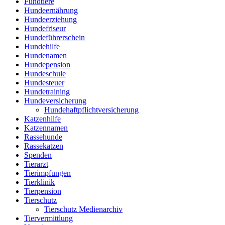
Fundtiere
Hundeernährung
Hundeerziehung
Hundefriseur
Hundeführerschein
Hundehilfe
Hundenamen
Hundepension
Hundeschule
Hundesteuer
Hundetraining
Hundeversicherung
Hundehaftpflichtversicherung
Katzenhilfe
Katzennamen
Rassehunde
Rassekatzen
Spenden
Tierarzt
Tierimpfungen
Tierklinik
Tierpension
Tierschutz
Tierschutz Medienarchiv
Tiervermittlung