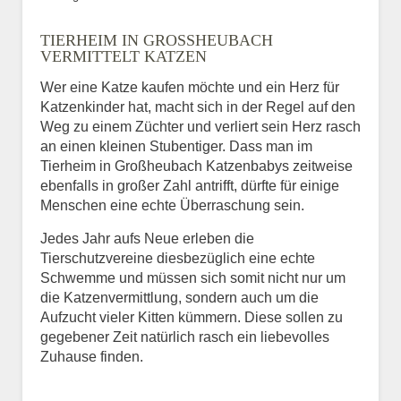
Bild des Tiers
TIERHEIM IN GROSSHEUBACH V
BILD HOCHLADEN
ERMITTELT KATZEN
Keine Datei ausgewählt
Wer eine Katze kaufen möchte und ein Herz für
Katzenkinder hat, macht sich in der Regel auf den
Vermisst seit
Weg zu einem Züchter und verliert sein Herz rasch
an einen kleinen Stubentiger. Dass man im
Tierheim in Großheubach Katzenbabys zeitweise
ebenfalls in großer Zahl antrifft, dürfte für einige
Ort des Verschwindens
Menschen eine echte Überraschung sein.
Jedes Jahr aufs Neue erleben die
Tierschutzvereine diesbezüglich eine echte
Schwemme und müssen sich somit nicht nur um
die Katzenvermittlung, sondern auch um die
Aufzucht vieler Kitten kümmern. Diese sollen zu
gegebener Zeit natürlich rasch ein liebevolles
Zuhause finden.
Kontaktdaten des
Besitzers