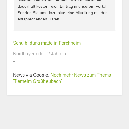
unterstützen wir Ihr Tierheim vor Ort mit einem
dauerhaft kostenfreien Eintrag in unserem Portal.
Senden Sie uns dazu bitte eine Mitteilung mit den
entsprechenden Daten.
Kontaktmöglichkeiten
Schulbildung made in Forchheim
Nordbayern.de - 2 Jahre alt
E-Mail-Adresse
...
News via Google.
Noch mehr News zum Thema
'Tierheim Großheubach'
Telefonnummer
Webseite