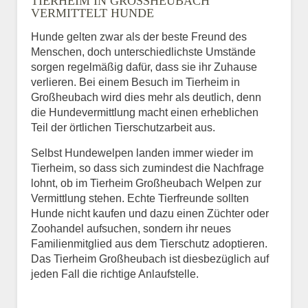
TIERHEIM IN GROSSHEUBACH V
ERMITTELT HUNDE
Hunde gelten zwar als der beste Freund des
E-Mail
*
Menschen, doch unterschiedlichste Umstände
sorgen regelmäßig dafür, dass sie ihr Zuhause
verlieren. Bei einem Besuch im Tierheim in
Großheubach wird dies mehr als deutlich, denn
die Hundevermittlung macht einen erheblichen
Teil der örtlichen Tierschutzarbeit aus.
Selbst Hundewelpen landen immer wieder im
Informationen über das
Tierheim, so dass sich zumindest die Nachfrage
Tier.
lohnt, ob im Tierheim Großheubach Welpen zur
Vermittlung stehen. Echte Tierfreunde sollten
Hunde nicht kaufen und dazu einen Züchter oder
Zoohandel aufsuchen, sondern ihr neues
Art des Tiers
*
Familienmitglied aus dem Tierschutz adoptieren.
Das Tierheim Großheubach ist diesbezüglich auf
jeden Fall die richtige Anlaufstelle.
Name des Tiers