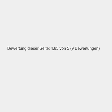
LOGO HOCHLADEN
Keine Datei ausgewählt
Öffnungszeiten
Bewertung dieser Seite: 4,85 von 5 (9 Bewertungen)
Montag
—
ÖFFNUNGSZEITEN
HINZUFÜGEN
Dienstag