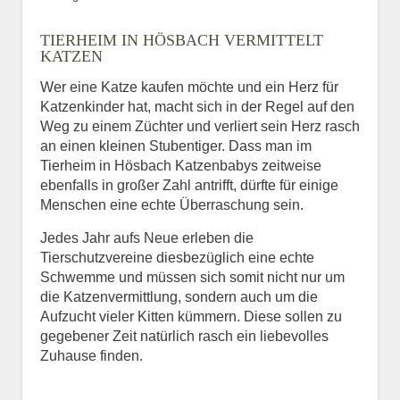
Bild des Tiers
TIERHEIM IN HÖSBACH VERMITTELT
BILD HOCHLADEN
KATZEN
Keine Datei ausgewählt
Wer eine Katze kaufen möchte und ein Herz für
Katzenkinder hat, macht sich in der Regel auf den
Vermisst seit
Weg zu einem Züchter und verliert sein Herz rasch
an einen kleinen Stubentiger. Dass man im
Tierheim in Hösbach Katzenbabys zeitweise
ebenfalls in großer Zahl antrifft, dürfte für einige
Ort des Verschwindens
Menschen eine echte Überraschung sein.
Jedes Jahr aufs Neue erleben die
Tierschutzvereine diesbezüglich eine echte
Schwemme und müssen sich somit nicht nur um
die Katzenvermittlung, sondern auch um die
Aufzucht vieler Kitten kümmern. Diese sollen zu
gegebener Zeit natürlich rasch ein liebevolles
Zuhause finden.
Kontaktdaten des
Besitzers