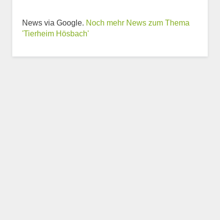
Weitere Informationen
News via Google.
Noch mehr News zum Thema
zum Tierheim
'Tierheim Hösbach'
Trägerverein
Beschreibung des Tierheims
Logo
LOGO HOCHLADEN