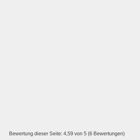
Keine Datei ausgewählt
Öffnungszeiten
Montag
—
ÖFFNUNGSZEITEN
HINZUFÜGEN
Dienstag
Bewertung dieser Seite: 4,59 von 5 (6 Bewertungen)
—