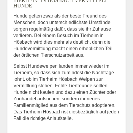
TIERHEIM IN HÖSBACH VERMITTELT
HUNDE
Hunde gelten zwar als der beste Freund des
E-Mail
*
Menschen, doch unterschiedlichste Umstände
sorgen regelmäßig dafür, dass sie ihr Zuhause
verlieren. Bei einem Besuch im Tierheim in
Hösbach wird dies mehr als deutlich, denn die
Hundevermittlung macht einen erheblichen Teil
der örtlichen Tierschutzarbeit aus.
Selbst Hundewelpen landen immer wieder im
Informationen über das
Tierheim, so dass sich zumindest die Nachfrage
Tier.
lohnt, ob im Tierheim Hösbach Welpen zur
Vermittlung stehen. Echte Tierfreunde sollten
Hunde nicht kaufen und dazu einen Züchter oder
Zoohandel aufsuchen, sondern ihr neues
Art des Tiers
*
Familienmitglied aus dem Tierschutz adoptieren.
Das Tierheim Hösbach ist diesbezüglich auf jeden
Fall die richtige Anlaufstelle.
Name des Tiers