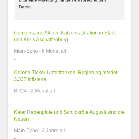
bitte eine Mitteilung mit den entsprechenden
Daten.
Kontaktmöglichkeiten
Gemeinsame Aktion: Katzenkastration in Stadt
und Kreis Aschaffenburg
E-Mail-Adresse
Main-Echo - 6 Monat alt
...
Corona-Ticker-Unterfranken: Regierung meldet
Telefonnummer
3.337 Infizierte
BR24 - 2 Monat alt
...
Webseite
Kater Rabenpfote und Schildkröte Augusti sind die
Neuen
Main-Echo - 2 Jahre alt
...