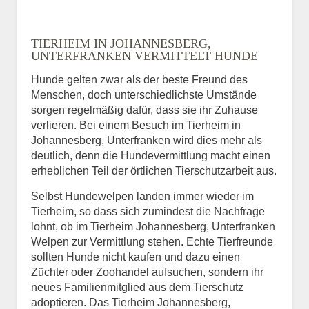
Name
*
TIERHEIM IN JOHANNESBERG,
UNTERFRANKEN VERMITTELT HUNDE
Hunde gelten zwar als der beste Freund des
E-Mail
*
Menschen, doch unterschiedlichste Umstände
sorgen regelmäßig dafür, dass sie ihr Zuhause
verlieren. Bei einem Besuch im Tierheim in
Johannesberg, Unterfranken wird dies mehr als
deutlich, denn die Hundevermittlung macht einen
erheblichen Teil der örtlichen Tierschutzarbeit aus.
Selbst Hundewelpen landen immer wieder im
Informationen über das
Tierheim, so dass sich zumindest die Nachfrage
Tier.
lohnt, ob im Tierheim Johannesberg, Unterfranken
Welpen zur Vermittlung stehen. Echte Tierfreunde
sollten Hunde nicht kaufen und dazu einen
Züchter oder Zoohandel aufsuchen, sondern ihr
Art des Tiers
*
neues Familienmitglied aus dem Tierschutz
adoptieren. Das Tierheim Johannesberg,