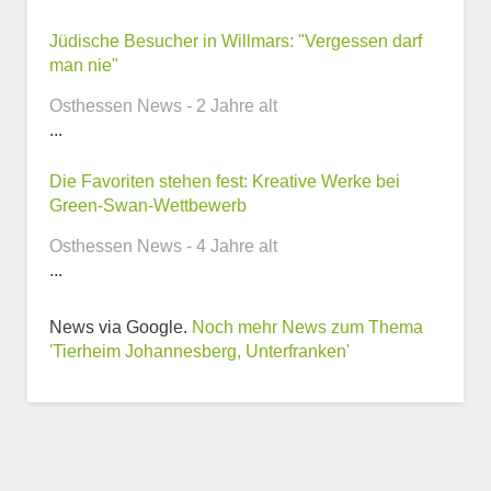
Telefonnummer
Jüdische Besucher in Willmars: "Vergessen darf
man nie"
Osthessen News - 2 Jahre alt
...
Webseite
Die Favoriten stehen fest: Kreative Werke bei
Green-Swan-Wettbewerb
Osthessen News - 4 Jahre alt
...
Weitere Informationen
zum Tierheim
News via Google.
Noch mehr News zum Thema
'Tierheim Johannesberg, Unterfranken'
Trägerverein
Beschreibung des Tierheims