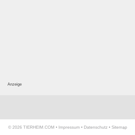
ÖFFNUNGSZEITEN
HINZUFÜGEN
Donnerstag
—
ÖFFNUNGSZEITEN
Anzeige
HINZUFÜGEN
Freitag
—
© 2026
TIERHEIM.COM
•
Impressum
•
Datenschutz
•
Sitemap