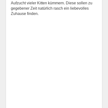
Aufzucht vieler Kitten kümmern. Diese sollen zu
Kontaktdaten des
gegebener Zeit natürlich rasch ein liebevolles
Besitzers
Zuhause finden.
Diese Daten werden zu
Kontaktaufnahme veröffentlicht.
E-Mail-Adresse
Telefonnummer
Mit Absenden der Daten
akzeptiere ich die
Datenschutzbedinungen.
.