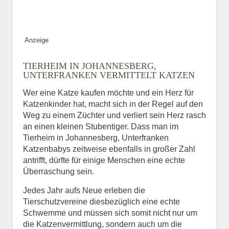
Bild des Tiers
Anzeige
BILD HOCHLADEN
TIERHEIM IN JOHANNESBERG,
Keine Datei ausgewählt
UNTERFRANKEN VERMITTELT KATZEN
Wer eine Katze kaufen möchte und ein Herz für
Vermisst seit
Katzenkinder hat, macht sich in der Regel auf den
Weg zu einem Züchter und verliert sein Herz rasch
an einen kleinen Stubentiger. Dass man im
Tierheim in Johannesberg, Unterfranken
Ort des Verschwindens
Katzenbabys zeitweise ebenfalls in großer Zahl
antrifft, dürfte für einige Menschen eine echte
Überraschung sein.
Jedes Jahr aufs Neue erleben die
Tierschutzvereine diesbezüglich eine echte
Schwemme und müssen sich somit nicht nur um
die Katzenvermittlung, sondern auch um die