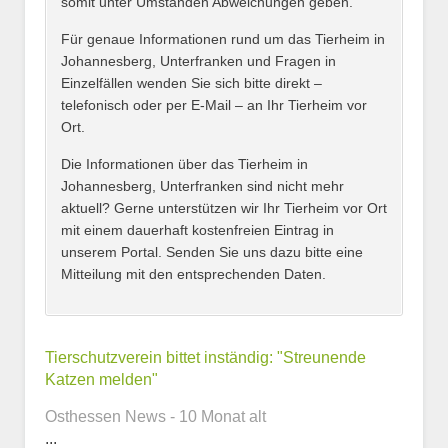
somit unter Umständen Abweichungen geben.
Name des Tierheims
*
Für genaue Informationen rund um das Tierheim in
Johannesberg, Unterfranken und Fragen in
Einzelfällen wenden Sie sich bitte direkt –
telefonisch oder per E-Mail – an Ihr Tierheim vor
Ort.
Adresse
*
Die Informationen über das Tierheim in
Johannesberg, Unterfranken sind nicht mehr
aktuell? Gerne unterstützen wir Ihr Tierheim vor Ort
mit einem dauerhaft kostenfreien Eintrag in
unserem Portal. Senden Sie uns dazu bitte eine
Mitteilung mit den entsprechenden Daten.
Kontaktmöglichkeiten
Tierschutzverein bittet inständig: "Streunende
Katzen melden"
E-Mail-Adresse
Osthessen News - 10 Monat alt
...