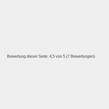
—
ÖFFNUNGSZEITEN
HINZUFÜGEN
Dienstag
—
Bewertung dieser Seite: 4,5 von 5 (7 Bewertungen)
ÖFFNUNGSZEITEN
HINZUFÜGEN
Mittwoch
—