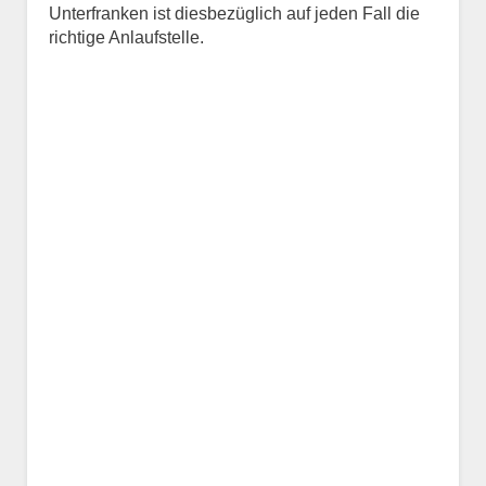
Unterfranken ist diesbezüglich auf jeden Fall die
richtige Anlaufstelle.
Name des Tiers
Geschlecht
*
Alter des Tiers
Beschreibung des Tiers
*