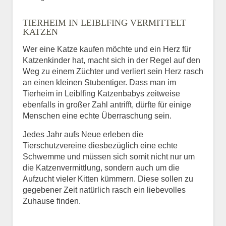
Bild des Tiers
TIERHEIM IN LEIBLFING VERMITTELT
BILD HOCHLADEN
KATZEN
Keine Datei ausgewählt
Wer eine Katze kaufen möchte und ein Herz für
Katzenkinder hat, macht sich in der Regel auf den
Vermisst seit
Weg zu einem Züchter und verliert sein Herz rasch
an einen kleinen Stubentiger. Dass man im
Tierheim in Leiblfing Katzenbabys zeitweise
ebenfalls in großer Zahl antrifft, dürfte für einige
Ort des Verschwindens
Menschen eine echte Überraschung sein.
Jedes Jahr aufs Neue erleben die
Tierschutzvereine diesbezüglich eine echte
Schwemme und müssen sich somit nicht nur um
die Katzenvermittlung, sondern auch um die
Aufzucht vieler Kitten kümmern. Diese sollen zu
gegebener Zeit natürlich rasch ein liebevolles
Zuhause finden.
Kontaktdaten des
Besitzers