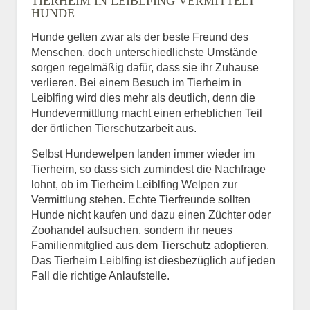
TIERHEIM IN LEIBLFING VERMITTELT
HUNDE
Hunde gelten zwar als der beste Freund des
E-Mail
*
Menschen, doch unterschiedlichste Umstände
sorgen regelmäßig dafür, dass sie ihr Zuhause
verlieren. Bei einem Besuch im Tierheim in
Leiblfing wird dies mehr als deutlich, denn die
Hundevermittlung macht einen erheblichen Teil
der örtlichen Tierschutzarbeit aus.
Selbst Hundewelpen landen immer wieder im
Informationen über das
Tierheim, so dass sich zumindest die Nachfrage
Tier.
lohnt, ob im Tierheim Leiblfing Welpen zur
Vermittlung stehen. Echte Tierfreunde sollten
Hunde nicht kaufen und dazu einen Züchter oder
Zoohandel aufsuchen, sondern ihr neues
Art des Tiers
*
Familienmitglied aus dem Tierschutz adoptieren.
Das Tierheim Leiblfing ist diesbezüglich auf jeden
Fall die richtige Anlaufstelle.
Name des Tiers