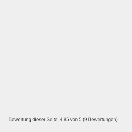
Keine Datei ausgewählt
Öffnungszeiten
Montag
—
ÖFFNUNGSZEITEN
HINZUFÜGEN
Dienstag
Bewertung dieser Seite: 4,85 von 5 (9 Bewertungen)
—