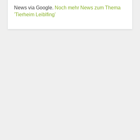
News via Google.
Noch mehr News zum Thema
Weitere Informationen
'Tierheim Leiblfing'
zum Tierheim
Trägerverein
Beschreibung des Tierheims
Logo
LOGO HOCHLADEN