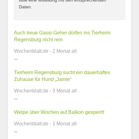
bitte eine Mitteilung mit den entsprechenden
Daten.
Kontaktmöglichkeiten
Auch treue Gassi-Geher dürfen ins Tierheim
Regensburg nicht rein
E-Mail-Adresse
Wochenblatt.de - 2 Monat alt
...
Tierheim Regensburg sucht ein dauerhaftes
Telefonnummer
Zuhause für Hund „Jamie“
Wochenblatt.de - 3 Monat alt
...
Webseite
Welpe über Wochen auf Balkon gesperrt!
Wochenblatt.de - 1 Monat alt
...