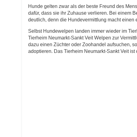
Hunde gelten zwar als der beste Freund des Men
dafür, dass sie ihr Zuhause verlieren. Bei einem 
E-Mail
*
deutlich, denn die Hundevermittlung macht einen er
Selbst Hundewelpen landen immer wieder im Tierh
Tierheim Neumarkt-Sankt Veit Welpen zur Vermittl
dazu einen Züchter oder Zoohandel aufsuchen, so
adoptieren. Das Tierheim Neumarkt-Sankt Veit ist d
Informationen über das Tie
Art des Tiers
*
Name des Tiers