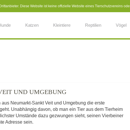
ittanbieter. Diese Website ist keine offizielle Website eines Tierschutzvereins ode
Hunde
Katzen
Kleintiere
Reptilien
Vögel
 VEIT UND UMGEBUNG
en aus Neumarkt-Sankt Veit und Umgebung die erste
z geht. Unabhängig davon, ob man ein Tier aus dem Tierheim
dlichster Umstände dazu gezwungen sieht, seinen Vierbeiner
rste Adresse sein.