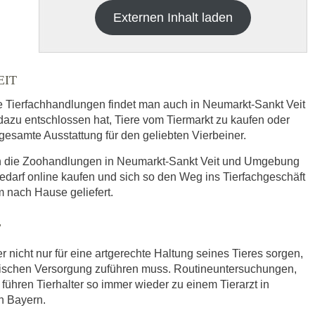
Externen Inhalt laden
EIT
re Tierfachhandlungen findet man auch in Neumarkt-Sankt Veit
zu entschlossen hat, Tiere vom Tiermarkt zu kaufen oder
e gesamte Ausstattung für den geliebten Vierbeiner.
h die
Datenschutzbedinungen.
.
ich die Zoohandlungen in Neumarkt-Sankt Veit und Umgebung
edarf online kaufen und sich so den Weg ins Tierfachgeschäft
ABSENDEN
 nach Hause geliefert.
T
r nicht nur für eine artgerechte Haltung seines Tieres sorgen,
nischen Versorgung zuführen muss. Routineuntersuchungen,
ühren Tierhalter so immer wieder zu einem Tierarzt in
in Bayern.