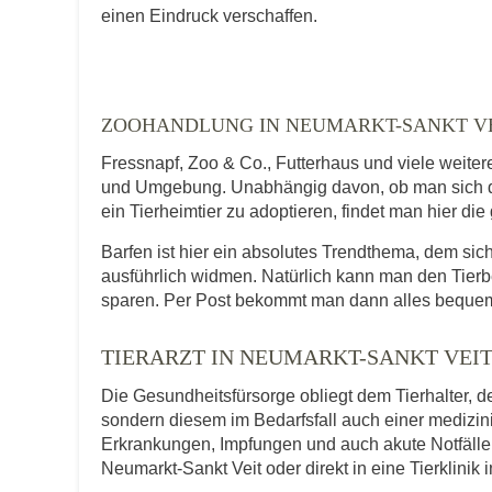
E-Mail-Adresse
einen Eindruck verschaffen.
Telefonnummer
ZOOHANDLUNG IN NEUMARKT-SANKT V
Fressnapf, Zoo & Co., Futterhaus und viele weite
und Umgebung. Unabhängig davon, ob man sich da
ein Tierheimtier zu adoptieren, findet man hier di
Mit Absenden der Daten akzeptiere ic
Barfen ist hier ein absolutes Trendthema, dem s
ausführlich widmen. Natürlich kann man den Tierb
sparen. Per Post bekommt man dann alles bequem
TIERARZT IN NEUMARKT-SANKT VEI
Die Gesundheitsfürsorge obliegt dem Tierhalter, de
sondern diesem im Bedarfsfall auch einer medizi
Erkrankungen, Impfungen und auch akute Notfälle f
Neumarkt-Sankt Veit oder direkt in eine Tierklinik 