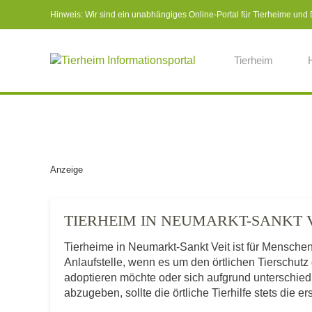
Hinweis: Wir sind ein unabhängiges Online-Portal für Tierheime und Dr
Tierheim
Anzeige
TIERHEIM IN NEUMARKT-SANKT
Tierheime in Neumarkt-Sankt Veit ist für Mensch
Anlaufstelle, wenn es um den örtlichen Tierschut
adoptieren möchte oder sich aufgrund unterschie
abzugeben, sollte die örtliche Tierhilfe stets die e