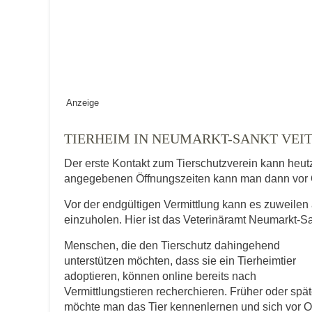
Keine Datei 
BILD HOCHLADEN
Vermisst seit
Anzeige
Ort des Verschwindens
TIERHEIM IN NEUMARKT-SANKT VEI
Der erste Kontakt zum Tierschutzverein kann heut
angegebenen Öffnungszeiten kann man dann vor 
Vor der endgültigen Vermittlung kann es zuweilen 
einzuholen. Hier ist das Veterinäramt Neumarkt-San
Menschen, die den Tierschutz dahingehend
Kontaktdaten des Besitzer
unterstützen möchten, dass sie ein Tierheimtier
adoptieren, können online bereits nach
Diese Daten werden zu Kontaktaufnahme 
Vermittlungstieren recherchieren. Früher oder spät
möchte man das Tier kennenlernen und sich vor O