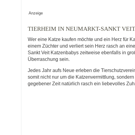
Geschlecht
*
Anzeige
TIERHEIM IN NEUMARKT-SANKT VEI
Wer eine Katze kaufen möchte und ein Herz für Ka
Alter des Tiers
einem Züchter und verliert sein Herz rasch an ein
Sankt Veit Katzenbabys zeitweise ebenfalls in groß
Überraschung sein.
Beschreibung des Tiers
*
Jedes Jahr aufs Neue erleben die Tierschutzver
somit nicht nur um die Katzenvermittlung, sondern
gegebener Zeit natürlich rasch ein liebevolles Zu
Bild des Tiers