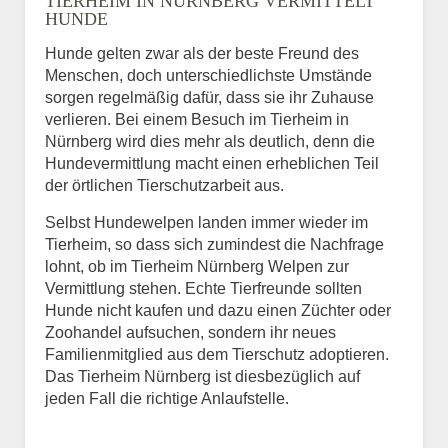
TIERHEIM IN NÜRNBERG VERMITTELT
HUNDE
Hunde gelten zwar als der beste Freund des
E-Mail
*
Menschen, doch unterschiedlichste Umstände
sorgen regelmäßig dafür, dass sie ihr Zuhause
verlieren. Bei einem Besuch im Tierheim in
Nürnberg wird dies mehr als deutlich, denn die
Hundevermittlung macht einen erheblichen Teil
der örtlichen Tierschutzarbeit aus.
Selbst Hundewelpen landen immer wieder im
Informationen über das
Tierheim, so dass sich zumindest die Nachfrage
Tier.
lohnt, ob im Tierheim Nürnberg Welpen zur
Vermittlung stehen. Echte Tierfreunde sollten
Hunde nicht kaufen und dazu einen Züchter oder
Zoohandel aufsuchen, sondern ihr neues
Art des Tiers
*
Familienmitglied aus dem Tierschutz adoptieren.
Das Tierheim Nürnberg ist diesbezüglich auf
jeden Fall die richtige Anlaufstelle.
Name des Tiers