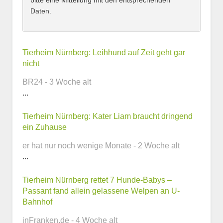
bitte eine Mitteilung mit den entsprechenden
Daten.
Kontaktmöglichkeiten
Tierheim Nürnberg: Leihhund auf Zeit geht gar
nicht
E-Mail-Adresse
BR24 - 3 Woche alt
...
Tierheim Nürnberg: Kater Liam braucht dringend
Telefonnummer
ein Zuhause
er hat nur noch wenige Monate - 2 Woche alt
...
Webseite
Tierheim Nürnberg rettet 7 Hunde-Babys –
Passant fand allein gelassene Welpen an U-
Bahnhof
inFranken.de - 4 Woche alt