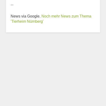
...
Weitere Informationen
zum Tierheim
News via Google.
Noch mehr News zum Thema
'Tierheim Nürnberg'
Trägerverein
Beschreibung des Tierheims
Logo
LOGO HOCHLADEN