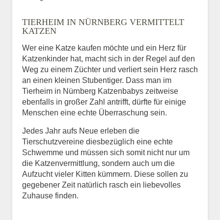
Bild des Tiers
TIERHEIM IN NÜRNBERG VERMITTELT
BILD HOCHLADEN
KATZEN
Keine Datei ausgewählt
Wer eine Katze kaufen möchte und ein Herz für
Katzenkinder hat, macht sich in der Regel auf den
Vermisst seit
Weg zu einem Züchter und verliert sein Herz rasch
an einen kleinen Stubentiger. Dass man im
Tierheim in Nürnberg Katzenbabys zeitweise
ebenfalls in großer Zahl antrifft, dürfte für einige
Ort des Verschwindens
Menschen eine echte Überraschung sein.
Jedes Jahr aufs Neue erleben die
Tierschutzvereine diesbezüglich eine echte
Schwemme und müssen sich somit nicht nur um
die Katzenvermittlung, sondern auch um die
Aufzucht vieler Kitten kümmern. Diese sollen zu
gegebener Zeit natürlich rasch ein liebevolles
Zuhause finden.
Kontaktdaten des
Besitzers