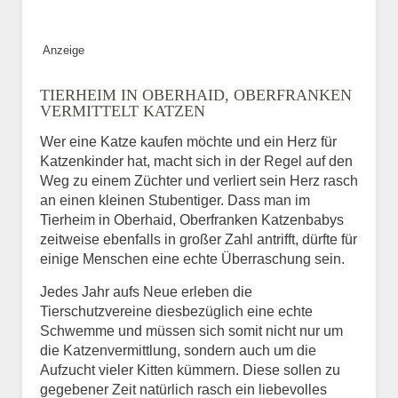
Bild des Tiers
Anzeige
BILD HOCHLADEN
TIERHEIM IN OBERHAID, OBERFRANKEN
Keine Datei ausgewählt
VERMITTELT KATZEN
Wer eine Katze kaufen möchte und ein Herz für
Vermisst seit
Katzenkinder hat, macht sich in der Regel auf den
Weg zu einem Züchter und verliert sein Herz rasch
an einen kleinen Stubentiger. Dass man im
Tierheim in Oberhaid, Oberfranken Katzenbabys
Ort des Verschwindens
zeitweise ebenfalls in großer Zahl antrifft, dürfte für
einige Menschen eine echte Überraschung sein.
Jedes Jahr aufs Neue erleben die
Tierschutzvereine diesbezüglich eine echte
Schwemme und müssen sich somit nicht nur um
die Katzenvermittlung, sondern auch um die
Aufzucht vieler Kitten kümmern. Diese sollen zu
gegebener Zeit natürlich rasch ein liebevolles