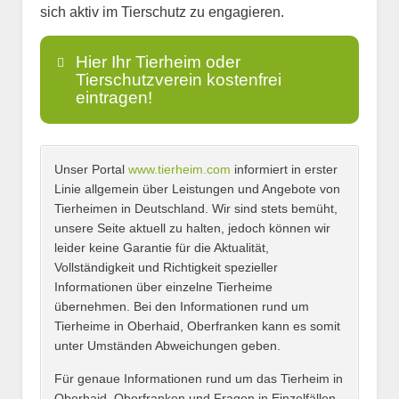
sich aktiv im Tierschutz zu engagieren.
Hier Ihr Tierheim oder
Tierschutzverein kostenfrei
eintragen!
Unser Portal
www.tierheim.com
informiert in erster
Name
*
Linie allgemein über Leistungen und Angebote von
Tierheimen in Deutschland. Wir sind stets bemüht,
unsere Seite aktuell zu halten, jedoch können wir
leider keine Garantie für die Aktualität,
E-Mail
*
Vollständigkeit und Richtigkeit spezieller
Informationen über einzelne Tierheime
übernehmen. Bei den Informationen rund um
Tierheime in Oberhaid, Oberfranken kann es somit
unter Umständen Abweichungen geben.
Name des Tierheims
*
Für genaue Informationen rund um das Tierheim in
Oberhaid, Oberfranken und Fragen in Einzelfällen