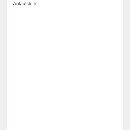
Anlaufstelle.
Name des Tiers
Geschlecht
*
Alter des Tiers
Beschreibung des Tiers
*