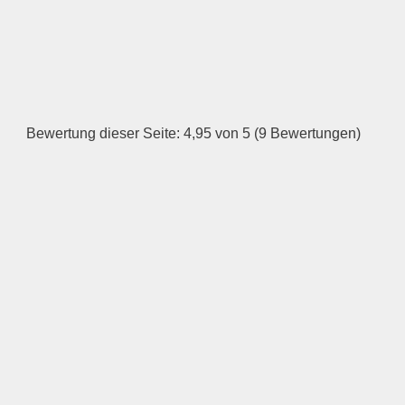
HINZUFÜGEN
Dienstag
Bewertung dieser Seite: 4,95 von 5 (9 Bewertungen)
—
ÖFFNUNGSZEITEN
HINZUFÜGEN
Mittwoch
—
ÖFFNUNGSZEITEN