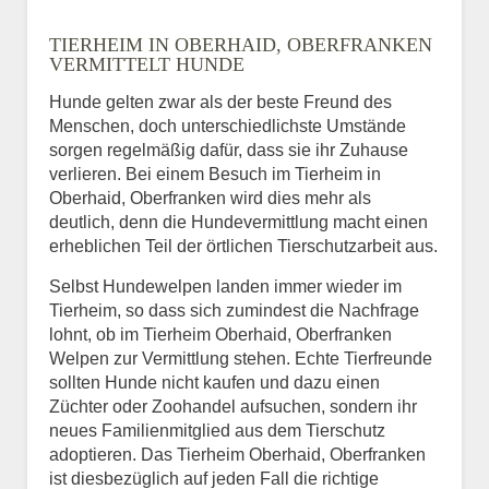
Name
*
TIERHEIM IN OBERHAID, OBERFRANKEN
VERMITTELT HUNDE
Hunde gelten zwar als der beste Freund des
E-Mail
*
Menschen, doch unterschiedlichste Umstände
sorgen regelmäßig dafür, dass sie ihr Zuhause
verlieren. Bei einem Besuch im Tierheim in
Oberhaid, Oberfranken wird dies mehr als
deutlich, denn die Hundevermittlung macht einen
erheblichen Teil der örtlichen Tierschutzarbeit aus.
Selbst Hundewelpen landen immer wieder im
Informationen über das
Tierheim, so dass sich zumindest die Nachfrage
Tier.
lohnt, ob im Tierheim Oberhaid, Oberfranken
Welpen zur Vermittlung stehen. Echte Tierfreunde
sollten Hunde nicht kaufen und dazu einen
Züchter oder Zoohandel aufsuchen, sondern ihr
Art des Tiers
*
neues Familienmitglied aus dem Tierschutz
adoptieren. Das Tierheim Oberhaid, Oberfranken
ist diesbezüglich auf jeden Fall die richtige