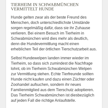
TIERHEIM IN SCHWABMÜNCHEN
VERMITTELT HUNDE
Hunde gelten zwar als der beste Freund des
E-Mail
*
Menschen, doch unterschiedlichste Umstände
sorgen regelmäßig dafür, dass sie ihr Zuhause
verlieren. Bei einem Besuch im Tierheim in
Schwabmünchen wird dies mehr als deutlich,
denn die Hundevermittlung macht einen
erheblichen Teil der örtlichen Tierschutzarbeit aus.
Selbst Hundewelpen landen immer wieder im
Informationen über das
Tierheim, so dass sich zumindest die Nachfrage
Tier.
lohnt, ob im Tierheim Schwabmünchen Welpen
zur Vermittlung stehen. Echte Tierfreunde sollten
Hunde nicht kaufen und dazu einen Züchter oder
Zoohandel aufsuchen, sondern ihr neues
Art des Tiers
*
Familienmitglied aus dem Tierschutz adoptieren.
Das Tierheim Schwabmünchen ist diesbezüglich
auf jeden Fall die richtige Anlaufstelle.