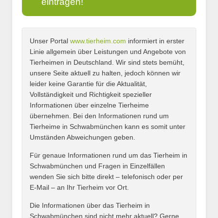
eintragen!
Unser Portal
www.tierheim.com
informiert in erster
Name
*
Linie allgemein über Leistungen und Angebote von
Tierheimen in Deutschland. Wir sind stets bemüht,
unsere Seite aktuell zu halten, jedoch können wir
leider keine Garantie für die Aktualität,
E-Mail
*
Vollständigkeit und Richtigkeit spezieller
Informationen über einzelne Tierheime
übernehmen. Bei den Informationen rund um
Tierheime in Schwabmünchen kann es somit unter
Umständen Abweichungen geben.
Name des Tierheims
*
Für genaue Informationen rund um das Tierheim in
Schwabmünchen und Fragen in Einzelfällen
wenden Sie sich bitte direkt – telefonisch oder per
E-Mail – an Ihr Tierheim vor Ort.
Adresse
*
Die Informationen über das Tierheim in
Schwabmünchen sind nicht mehr aktuell? Gerne