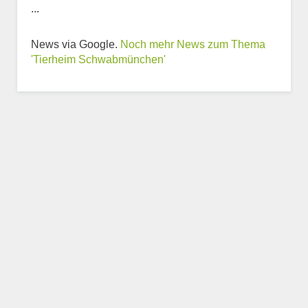
...
News via Google.
Noch mehr News zum Thema
'Tierheim Schwabmünchen'
Weitere Informationen
zum Tierheim
Trägerverein
Beschreibung des Tierheims
Logo