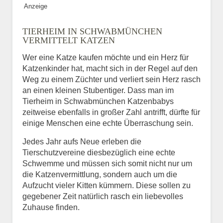
Anzeige
Bild des Tiers
TIERHEIM IN SCHWABMÜNCHEN
BILD HOCHLADEN
VERMITTELT KATZEN
Keine Datei ausgewählt
Wer eine Katze kaufen möchte und ein Herz für
Katzenkinder hat, macht sich in der Regel auf den
Vermisst seit
Weg zu einem Züchter und verliert sein Herz rasch
an einen kleinen Stubentiger. Dass man im
Tierheim in Schwabmünchen Katzenbabys
zeitweise ebenfalls in großer Zahl antrifft, dürfte für
Ort des Verschwindens
einige Menschen eine echte Überraschung sein.
Jedes Jahr aufs Neue erleben die
Tierschutzvereine diesbezüglich eine echte
Schwemme und müssen sich somit nicht nur um
die Katzenvermittlung, sondern auch um die
Aufzucht vieler Kitten kümmern. Diese sollen zu
gegebener Zeit natürlich rasch ein liebevolles
Zuhause finden.
Kontaktdaten des