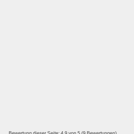
LOGO HOCHLADEN
Keine Datei ausgewählt
Öffnungszeiten
Montag
—
ÖFFNUNGSZEITEN
HINZUFÜGEN
Dienstag
Bewertung dieser Seite: 4,9 von 5 (9 Bewertungen)