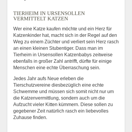
Bild des Tiers
TIERHEIM IN URSENSOLLEN
BILD HOCHLADEN
VERMITTELT KATZEN
Keine Datei ausgewählt
Wer eine Katze kaufen möchte und ein Herz für
Katzenkinder hat, macht sich in der Regel auf den
Vermisst seit
Weg zu einem Züchter und verliert sein Herz rasch
an einen kleinen Stubentiger. Dass man im
Tierheim in Ursensollen Katzenbabys zeitweise
ebenfalls in großer Zahl antrifft, dürfte für einige
Ort des Verschwindens
Menschen eine echte Überraschung sein.
Jedes Jahr aufs Neue erleben die
Tierschutzvereine diesbezüglich eine echte
Schwemme und müssen sich somit nicht nur um
die Katzenvermittlung, sondern auch um die
Aufzucht vieler Kitten kümmern. Diese sollen zu
gegebener Zeit natürlich rasch ein liebevolles
Zuhause finden.
Kontaktdaten des
Besitzers