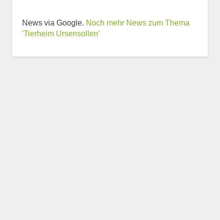
News via Google.
Noch mehr News zum Thema
'Tierheim Ursensollen'
Weitere Informationen
zum Tierheim
Trägerverein
Beschreibung des Tierheims
Logo