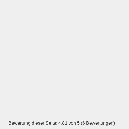
LOGO HOCHLADEN
Keine Datei ausgewählt
Öffnungszeiten
Montag
—
ÖFFNUNGSZEITEN
HINZUFÜGEN
Dienstag
Bewertung dieser Seite: 4,81 von 5 (6 Bewertungen)