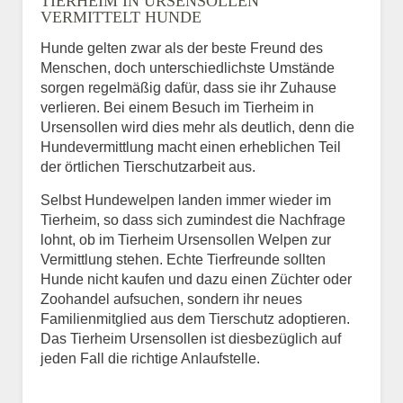
TIERHEIM IN URSENSOLLEN
VERMITTELT HUNDE
Hunde gelten zwar als der beste Freund des
E-Mail
*
Menschen, doch unterschiedlichste Umstände
sorgen regelmäßig dafür, dass sie ihr Zuhause
verlieren. Bei einem Besuch im Tierheim in
Ursensollen wird dies mehr als deutlich, denn die
Hundevermittlung macht einen erheblichen Teil
der örtlichen Tierschutzarbeit aus.
Selbst Hundewelpen landen immer wieder im
Informationen über das
Tierheim, so dass sich zumindest die Nachfrage
Tier.
lohnt, ob im Tierheim Ursensollen Welpen zur
Vermittlung stehen. Echte Tierfreunde sollten
Hunde nicht kaufen und dazu einen Züchter oder
Zoohandel aufsuchen, sondern ihr neues
Art des Tiers
*
Familienmitglied aus dem Tierschutz adoptieren.
Das Tierheim Ursensollen ist diesbezüglich auf
jeden Fall die richtige Anlaufstelle.
Name des Tiers