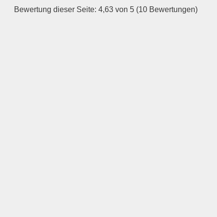
Bewertung dieser Seite: 4,63 von 5 (10 Bewertungen)
—
ÖFFNUNGSZEITEN
HINZUFÜGEN
Mittwoch
—
ÖFFNUNGSZEITEN
HINZUFÜGEN
Donnerstag