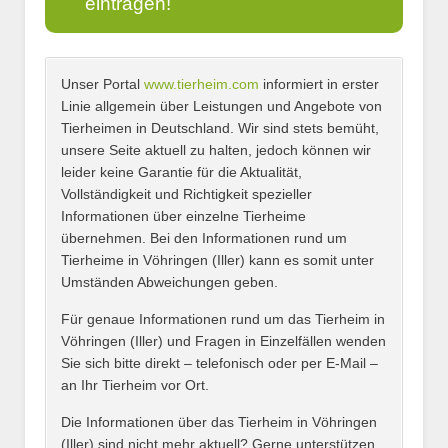
eintragen!
Unser Portal
www.tierheim.com
informiert in erster
Name
*
Linie allgemein über Leistungen und Angebote von
Tierheimen in Deutschland. Wir sind stets bemüht,
unsere Seite aktuell zu halten, jedoch können wir
leider keine Garantie für die Aktualität,
E-Mail
*
Vollständigkeit und Richtigkeit spezieller
Informationen über einzelne Tierheime
übernehmen. Bei den Informationen rund um
Tierheime in Vöhringen (Iller) kann es somit unter
Umständen Abweichungen geben.
Name des Tierheims
*
Für genaue Informationen rund um das Tierheim in
Vöhringen (Iller) und Fragen in Einzelfällen wenden
Sie sich bitte direkt – telefonisch oder per E-Mail –
an Ihr Tierheim vor Ort.
Adresse
*
Die Informationen über das Tierheim in Vöhringen
(Iller) sind nicht mehr aktuell? Gerne unterstützen