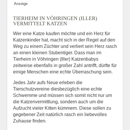
Anzeige
Bild des Tiers
TIERHEIM IN VÖHRINGEN (ILLER)
BILD HOCHLADEN
VERMITTELT KATZEN
Keine Datei ausgewählt
Wer eine Katze kaufen möchte und ein Herz für
Katzenkinder hat, macht sich in der Regel auf den
Vermisst seit
Weg zu einem Züchter und verliert sein Herz rasch
an einen kleinen Stubentiger. Dass man im
Tierheim in Vöhringen (Iller) Katzenbabys
zeitweise ebenfalls in großer Zahl antrifft, dürfte für
Ort des Verschwindens
einige Menschen eine echte Überraschung sein.
Jedes Jahr aufs Neue erleben die
Tierschutzvereine diesbezüglich eine echte
Schwemme und müssen sich somit nicht nur um
die Katzenvermittlung, sondern auch um die
Aufzucht vieler Kitten kümmern. Diese sollen zu
gegebener Zeit natürlich rasch ein liebevolles
Zuhause finden.
Kontaktdaten des