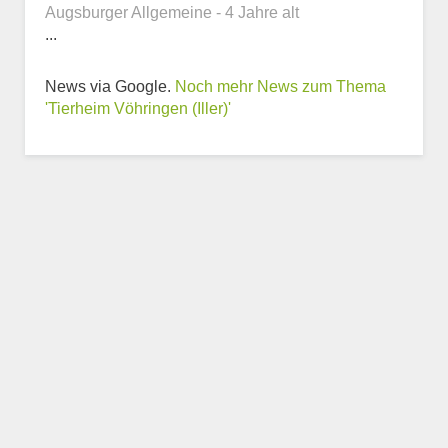
Augsburger Allgemeine - 4 Jahre alt
...
News via Google.
Noch mehr News zum Thema
Weitere Informationen
'Tierheim Vöhringen (Iller)'
zum Tierheim
Trägerverein
Beschreibung des Tierheims
Logo