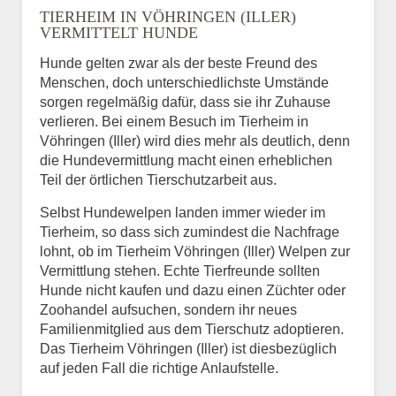
TIERHEIM IN VÖHRINGEN (ILLER)
VERMITTELT HUNDE
Hunde gelten zwar als der beste Freund des
E-Mail
*
Menschen, doch unterschiedlichste Umstände
sorgen regelmäßig dafür, dass sie ihr Zuhause
verlieren. Bei einem Besuch im Tierheim in
Vöhringen (Iller) wird dies mehr als deutlich, denn
die Hundevermittlung macht einen erheblichen
Teil der örtlichen Tierschutzarbeit aus.
Selbst Hundewelpen landen immer wieder im
Informationen über das
Tierheim, so dass sich zumindest die Nachfrage
Tier.
lohnt, ob im Tierheim Vöhringen (Iller) Welpen zur
Vermittlung stehen. Echte Tierfreunde sollten
Hunde nicht kaufen und dazu einen Züchter oder
Zoohandel aufsuchen, sondern ihr neues
Art des Tiers
*
Familienmitglied aus dem Tierschutz adoptieren.
Das Tierheim Vöhringen (Iller) ist diesbezüglich
auf jeden Fall die richtige Anlaufstelle.