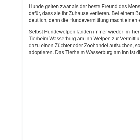
Hunde gelten zwar als der beste Freund des Men
dafür, dass sie ihr Zuhause verlieren. Bei einem 
E-Mail
*
deutlich, denn die Hundevermittlung macht einen er
Selbst Hundewelpen landen immer wieder im Tierh
Tierheim Wasserburg am Inn Welpen zur Vermittlun
dazu einen Züchter oder Zoohandel aufsuchen, so
adoptieren. Das Tierheim Wasserburg am Inn ist die
Informationen über das Tie
Art des Tiers
*
Name des Tiers