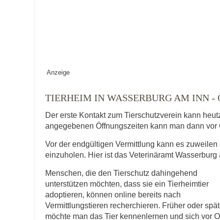
Keine Datei 
BILD HOCHLADEN
Vermisst seit
Anzeige
Ort des Verschwindens
TIERHEIM IN WASSERBURG AM INN 
Der erste Kontakt zum Tierschutzverein kann heut
angegebenen Öffnungszeiten kann man dann vor 
Vor der endgültigen Vermittlung kann es zuweilen 
einzuholen. Hier ist das Veterinäramt Wasserburg 
Menschen, die den Tierschutz dahingehend
Kontaktdaten des Besitzer
unterstützen möchten, dass sie ein Tierheimtier
adoptieren, können online bereits nach
Diese Daten werden zu Kontaktaufnahme 
Vermittlungstieren recherchieren. Früher oder spät
möchte man das Tier kennenlernen und sich vor O