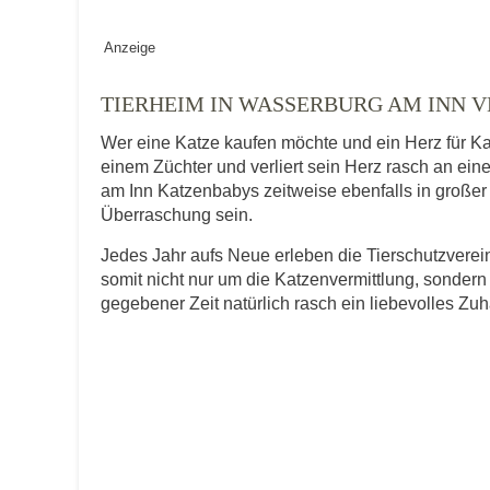
Geschlecht
*
Anzeige
TIERHEIM IN WASSERBURG AM INN 
Wer eine Katze kaufen möchte und ein Herz für Ka
Alter des Tiers
einem Züchter und verliert sein Herz rasch an ei
am Inn Katzenbabys zeitweise ebenfalls in großer Z
Überraschung sein.
Beschreibung des Tiers
*
Jedes Jahr aufs Neue erleben die Tierschutzver
somit nicht nur um die Katzenvermittlung, sondern
gegebener Zeit natürlich rasch ein liebevolles Zu
Bild des Tiers