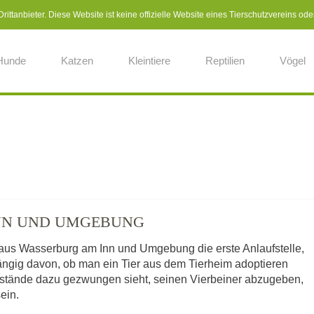
ittanbieter. Diese Website ist keine offizielle Website eines Tierschutzvereins ode
Hunde
Katzen
Kleintiere
Reptilien
Vögel
INN UND UMGEBUNG
 aus Wasserburg am Inn und Umgebung die erste Anlaufstelle,
ängig davon, ob man ein Tier aus dem Tierheim adoptieren
mstände dazu gezwungen sieht, seinen Vierbeiner abzugeben,
sein.