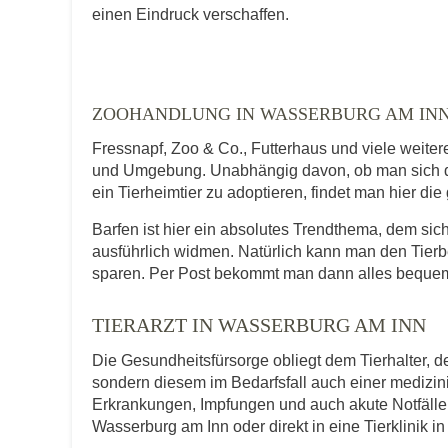
E-Mail-Adresse
einen Eindruck verschaffen.
Telefonnummer
ZOOHANDLUNG IN WASSERBURG AM IN
Fressnapf, Zoo & Co., Futterhaus und viele weite
und Umgebung. Unabhängig davon, ob man sich da
ein Tierheimtier zu adoptieren, findet man hier di
Mit Absenden der Daten akzeptiere ic
Barfen ist hier ein absolutes Trendthema, dem 
ausführlich widmen. Natürlich kann man den Tierb
sparen. Per Post bekommt man dann alles bequem
TIERARZT IN WASSERBURG AM INN
Die Gesundheitsfürsorge obliegt dem Tierhalter, de
sondern diesem im Bedarfsfall auch einer medizi
Erkrankungen, Impfungen und auch akute Notfälle f
Wasserburg am Inn oder direkt in eine Tierklinik i