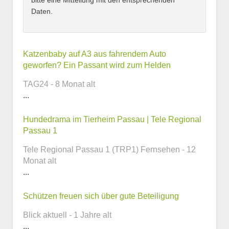
bitte eine Mitteilung mit den entsprechenden
Daten.
Kontaktmöglichkeiten
Katzenbaby auf A3 aus fahrendem Auto
geworfen? Ein Passant wird zum Helden
E-Mail-Adresse
TAG24 - 8 Monat alt
...
Hundedrama im Tierheim Passau | Tele Regional
Telefonnummer
Passau 1
Tele Regional Passau 1 (TRP1) Fernsehen - 12
Monat alt
...
Webseite
Schützen freuen sich über gute Beteiligung
Blick aktuell - 1 Jahre alt
...