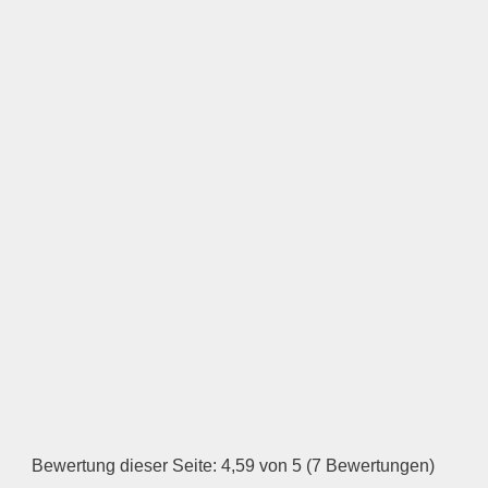
Keine Datei ausgewählt
Öffnungszeiten
Montag
—
ÖFFNUNGSZEITEN
HINZUFÜGEN
Dienstag
Bewertung dieser Seite: 4,59 von 5 (7 Bewertungen)
—