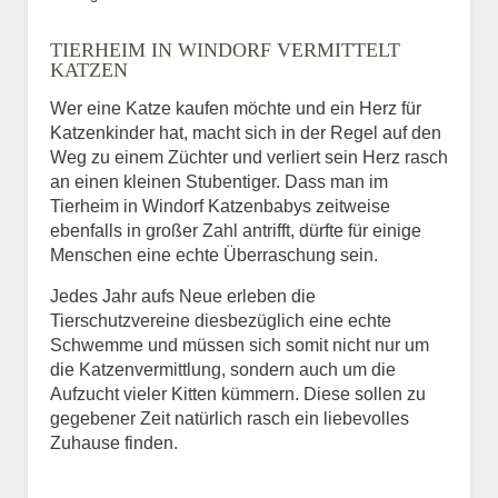
Bild des Tiers
TIERHEIM IN WINDORF VERMITTELT
BILD HOCHLADEN
KATZEN
Keine Datei ausgewählt
Wer eine Katze kaufen möchte und ein Herz für
Katzenkinder hat, macht sich in der Regel auf den
Vermisst seit
Weg zu einem Züchter und verliert sein Herz rasch
an einen kleinen Stubentiger. Dass man im
Tierheim in Windorf Katzenbabys zeitweise
ebenfalls in großer Zahl antrifft, dürfte für einige
Ort des Verschwindens
Menschen eine echte Überraschung sein.
Jedes Jahr aufs Neue erleben die
Tierschutzvereine diesbezüglich eine echte
Schwemme und müssen sich somit nicht nur um
die Katzenvermittlung, sondern auch um die
Aufzucht vieler Kitten kümmern. Diese sollen zu
gegebener Zeit natürlich rasch ein liebevolles
Zuhause finden.
Kontaktdaten des
Besitzers