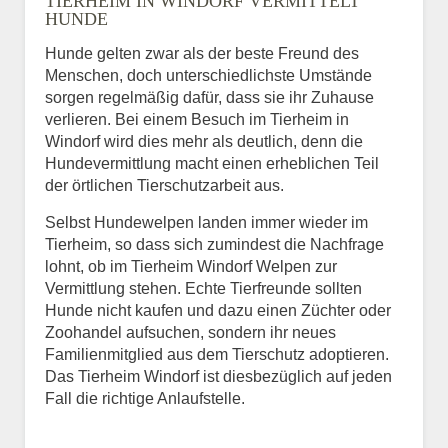
TIERHEIM IN WINDORF VERMITTELT
HUNDE
Hunde gelten zwar als der beste Freund des
E-Mail
*
Menschen, doch unterschiedlichste Umstände
sorgen regelmäßig dafür, dass sie ihr Zuhause
verlieren. Bei einem Besuch im Tierheim in
Windorf wird dies mehr als deutlich, denn die
Hundevermittlung macht einen erheblichen Teil
der örtlichen Tierschutzarbeit aus.
Selbst Hundewelpen landen immer wieder im
Informationen über das
Tierheim, so dass sich zumindest die Nachfrage
Tier.
lohnt, ob im Tierheim Windorf Welpen zur
Vermittlung stehen. Echte Tierfreunde sollten
Hunde nicht kaufen und dazu einen Züchter oder
Zoohandel aufsuchen, sondern ihr neues
Art des Tiers
*
Familienmitglied aus dem Tierschutz adoptieren.
Das Tierheim Windorf ist diesbezüglich auf jeden
Fall die richtige Anlaufstelle.
Name des Tiers