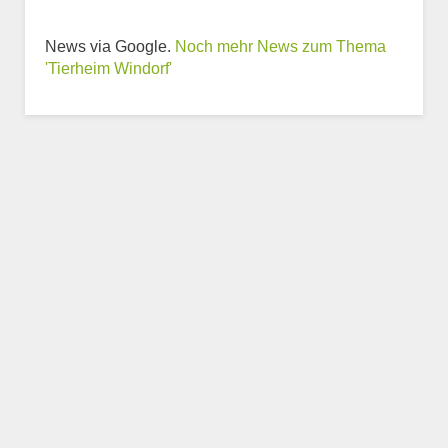
Weitere Informationen
News via Google.
Noch mehr News zum Thema
zum Tierheim
'Tierheim Windorf'
Trägerverein
Beschreibung des Tierheims
Logo
LOGO HOCHLADEN