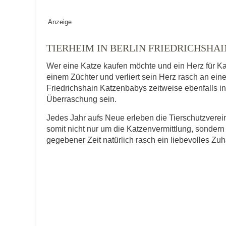
Geschlecht
*
Anzeige
TIERHEIM IN BERLIN FRIEDRICHSHA
Wer eine Katze kaufen möchte und ein Herz für Ka
Alter des Tiers
einem Züchter und verliert sein Herz rasch an ein
Friedrichshain Katzenbabys zeitweise ebenfalls in 
Überraschung sein.
Beschreibung des Tiers
*
Jedes Jahr aufs Neue erleben die Tierschutzver
somit nicht nur um die Katzenvermittlung, sondern
gegebener Zeit natürlich rasch ein liebevolles Zu
Bild des Tiers