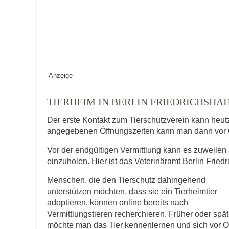
Keine Datei 
BILD HOCHLADEN
Vermisst seit
Anzeige
Ort des Verschwindens
TIERHEIM IN BERLIN FRIEDRICHSH
Der erste Kontakt zum Tierschutzverein kann heut
angegebenen Öffnungszeiten kann man dann vor 
Vor der endgültigen Vermittlung kann es zuweilen 
einzuholen. Hier ist das Veterinäramt Berlin Friedr
Menschen, die den Tierschutz dahingehend
Kontaktdaten des Besitzer
unterstützen möchten, dass sie ein Tierheimtier
adoptieren, können online bereits nach
Diese Daten werden zu Kontaktaufnahme 
Vermittlungstieren recherchieren. Früher oder spät
möchte man das Tier kennenlernen und sich vor O