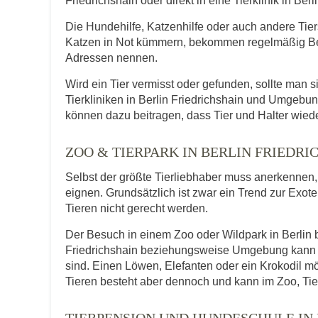
Friedrichshain oder direkt in eine Tierklinik in Berli
Die Hundehilfe, Katzenhilfe oder auch andere Tie
Katzen in Not kümmern, bekommen regelmäßig Be
Adressen nennen.
Wird ein Tier vermisst oder gefunden, sollte man s
Tierkliniken in Berlin Friedrichshain und Umgebu
können dazu beitragen, dass Tier und Halter wied
ZOO & TIERPARK IN BERLIN FRIEDR
Selbst der größte Tierliebhaber muss anerkennen, d
eignen. Grundsätzlich ist zwar ein Trend zur Exot
Tieren nicht gerecht werden.
Der Besuch in einem Zoo oder Wildpark in Berlin br
Friedrichshain beziehungsweise Umgebung kann ma
sind. Einen Löwen, Elefanten oder ein Krokodil 
Tieren besteht aber dennoch und kann im Zoo, Tie
TIERPENSION UND HUNDESCHULE IN 