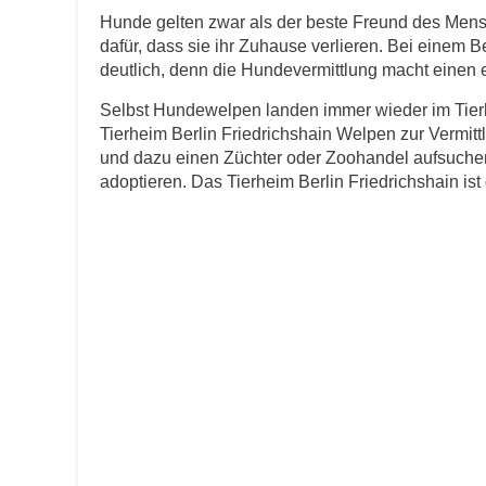
Hunde gelten zwar als der beste Freund des Men
dafür, dass sie ihr Zuhause verlieren. Bei einem B
E-Mail
*
deutlich, denn die Hundevermittlung macht einen er
Selbst Hundewelpen landen immer wieder im Tierh
Tierheim Berlin Friedrichshain Welpen zur Vermitt
und dazu einen Züchter oder Zoohandel aufsuchen
adoptieren. Das Tierheim Berlin Friedrichshain ist 
Informationen über das Tie
Art des Tiers
*
Name des Tiers