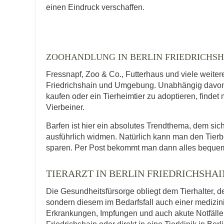
E-Mail-Adresse
einen Eindruck verschaffen.
Telefonnummer
ZOOHANDLUNG IN BERLIN FRIEDRICHSH
Fressnapf, Zoo & Co., Futterhaus und viele weiter
Friedrichshain und Umgebung. Unabhängig davon, 
kaufen oder ein Tierheimtier zu adoptieren, findet
Mit Absenden der Daten akzeptiere ic
Vierbeiner.
Barfen ist hier ein absolutes Trendthema, dem si
ausführlich widmen. Natürlich kann man den Tierb
sparen. Per Post bekommt man dann alles bequem
TIERARZT IN BERLIN FRIEDRICHSHAI
Die Gesundheitsfürsorge obliegt dem Tierhalter, de
sondern diesem im Bedarfsfall auch einer medizi
Erkrankungen, Impfungen und auch akute Notfälle f