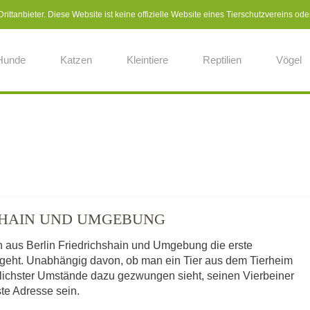
ittanbieter. Diese Website ist keine offizielle Website eines Tierschutzvereins ode
Hunde
Katzen
Kleintiere
Reptilien
Vögel
HSHAIN UND UMGEBUNG
en aus Berlin Friedrichshain und Umgebung die erste
z geht. Unabhängig davon, ob man ein Tier aus dem Tierheim
dlichster Umstände dazu gezwungen sieht, seinen Vierbeiner
rste Adresse sein.