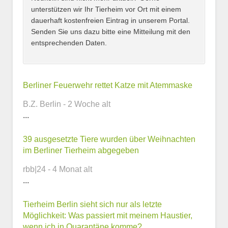
unterstützen wir Ihr Tierheim vor Ort mit einem
dauerhaft kostenfreien Eintrag in unserem Portal.
Senden Sie uns dazu bitte eine Mitteilung mit den
entsprechenden Daten.
Kontaktmöglichkeiten
Berliner Feuerwehr rettet Katze mit Atemmaske
B.Z. Berlin - 2 Woche alt
E-Mail-Adresse
...
39 ausgesetzte Tiere wurden über Weihnachten
im Berliner Tierheim abgegeben
Telefonnummer
rbb|24 - 4 Monat alt
...
Tierheim Berlin sieht sich nur als letzte
Webseite
Möglichkeit: Was passiert mit meinem Haustier,
wenn ich in Quarantäne komme?