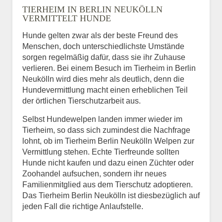
TIERHEIM IN BERLIN NEUKÖLLN
VERMITTELT HUNDE
Hunde gelten zwar als der beste Freund des
E-Mail
*
Menschen, doch unterschiedlichste Umstände
sorgen regelmäßig dafür, dass sie ihr Zuhause
verlieren. Bei einem Besuch im Tierheim in Berlin
Neukölln wird dies mehr als deutlich, denn die
Hundevermittlung macht einen erheblichen Teil
der örtlichen Tierschutzarbeit aus.
Selbst Hundewelpen landen immer wieder im
Informationen über das
Tierheim, so dass sich zumindest die Nachfrage
Tier.
lohnt, ob im Tierheim Berlin Neukölln Welpen zur
Vermittlung stehen. Echte Tierfreunde sollten
Hunde nicht kaufen und dazu einen Züchter oder
Zoohandel aufsuchen, sondern ihr neues
Art des Tiers
*
Familienmitglied aus dem Tierschutz adoptieren.
Das Tierheim Berlin Neukölln ist diesbezüglich auf
jeden Fall die richtige Anlaufstelle.