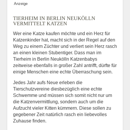
Anzeige
Bild des Tiers
TIERHEIM IN BERLIN NEUKÖLLN
BILD HOCHLADEN
VERMITTELT KATZEN
Keine Datei ausgewählt
Wer eine Katze kaufen möchte und ein Herz für
Katzenkinder hat, macht sich in der Regel auf den
Vermisst seit
Weg zu einem Züchter und verliert sein Herz rasch
an einen kleinen Stubentiger. Dass man im
Tierheim in Berlin Neukölln Katzenbabys
zeitweise ebenfalls in großer Zahl antrifft, dürfte für
Ort des Verschwindens
einige Menschen eine echte Überraschung sein.
Jedes Jahr aufs Neue erleben die
Tierschutzvereine diesbezüglich eine echte
Schwemme und müssen sich somit nicht nur um
die Katzenvermittlung, sondern auch um die
Aufzucht vieler Kitten kümmern. Diese sollen zu
gegebener Zeit natürlich rasch ein liebevolles
Zuhause finden.
Kontaktdaten des