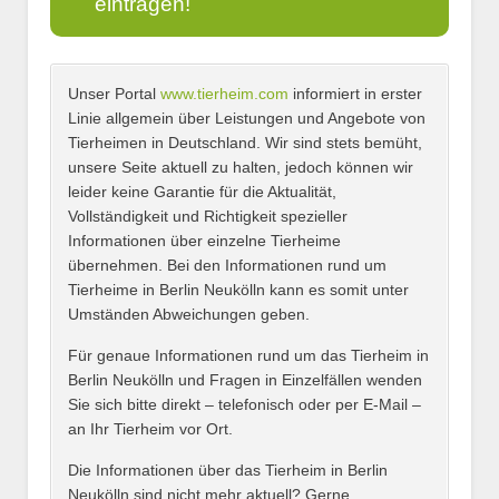
eintragen!
Unser Portal
www.tierheim.com
informiert in erster
Name
*
Linie allgemein über Leistungen und Angebote von
Tierheimen in Deutschland. Wir sind stets bemüht,
unsere Seite aktuell zu halten, jedoch können wir
leider keine Garantie für die Aktualität,
E-Mail
*
Vollständigkeit und Richtigkeit spezieller
Informationen über einzelne Tierheime
übernehmen. Bei den Informationen rund um
Tierheime in Berlin Neukölln kann es somit unter
Umständen Abweichungen geben.
Name des Tierheims
*
Für genaue Informationen rund um das Tierheim in
Berlin Neukölln und Fragen in Einzelfällen wenden
Sie sich bitte direkt – telefonisch oder per E-Mail –
an Ihr Tierheim vor Ort.
Adresse
*
Die Informationen über das Tierheim in Berlin
Neukölln sind nicht mehr aktuell? Gerne