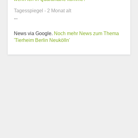
Tagesspiegel - 2 Monat alt
...
Weitere Informationen
News via Google.
Noch mehr News zum Thema
zum Tierheim
'Tierheim Berlin Neukölln'
Trägerverein
Beschreibung des Tierheims
Logo