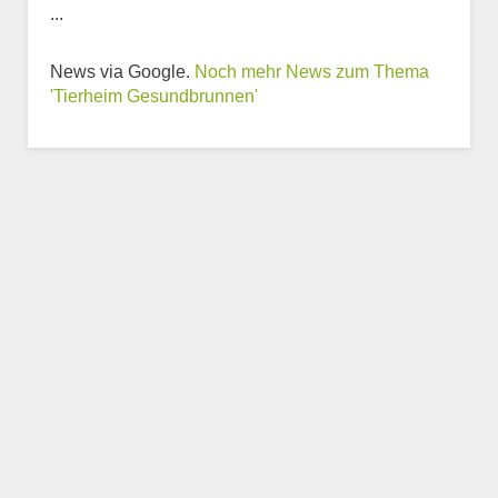
...
News via Google.
Noch mehr News zum Thema
'Tierheim Gesundbrunnen'
Weitere Informationen
zum Tierheim
Trägerverein
Beschreibung des Tierheims
Logo