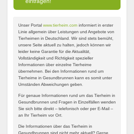
eintragen!
Unser Portal
www.tierheim.com
informiert in erster
Name
*
Linie allgemein über Leistungen und Angebote von
Tierheimen in Deutschland. Wir sind stets bemüht,
unsere Seite aktuell zu halten, jedoch können wir
leider keine Garantie für die Aktualität,
E-Mail
*
Vollständigkeit und Richtigkeit spezieller
Informationen über einzelne Tierheime
übernehmen. Bei den Informationen rund um
Tierheime in Gesundbrunnen kann es somit unter
Umständen Abweichungen geben.
Name des Tierheims
*
Für genaue Informationen rund um das Tierheim in
Gesundbrunnen und Fragen in Einzelfällen wenden
Sie sich bitte direkt – telefonisch oder per E-Mail –
an Ihr Tierheim vor Ort.
Adresse
*
Die Informationen über das Tierheim in
Gesundbrunnen sind nicht mehr aktuell? Gerne