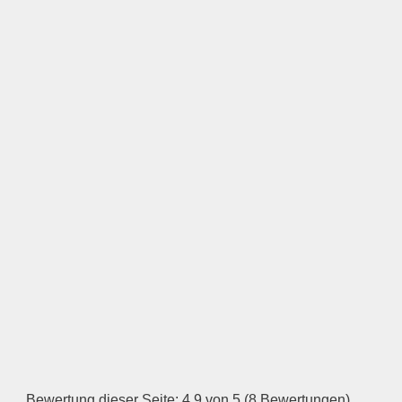
LOGO HOCHLADEN
Keine Datei ausgewählt
Öffnungszeiten
Montag
—
ÖFFNUNGSZEITEN
HINZUFÜGEN
Dienstag
Bewertung dieser Seite: 4,9 von 5 (8 Bewertungen)