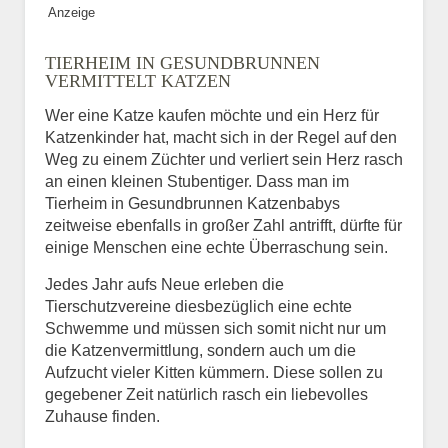
Anzeige
Bild des Tiers
TIERHEIM IN GESUNDBRUNNEN
BILD HOCHLADEN
VERMITTELT KATZEN
Keine Datei ausgewählt
Wer eine Katze kaufen möchte und ein Herz für
Katzenkinder hat, macht sich in der Regel auf den
Vermisst seit
Weg zu einem Züchter und verliert sein Herz rasch
an einen kleinen Stubentiger. Dass man im
Tierheim in Gesundbrunnen Katzenbabys
zeitweise ebenfalls in großer Zahl antrifft, dürfte für
Ort des Verschwindens
einige Menschen eine echte Überraschung sein.
Jedes Jahr aufs Neue erleben die
Tierschutzvereine diesbezüglich eine echte
Schwemme und müssen sich somit nicht nur um
die Katzenvermittlung, sondern auch um die
Aufzucht vieler Kitten kümmern. Diese sollen zu
gegebener Zeit natürlich rasch ein liebevolles
Zuhause finden.
Kontaktdaten des