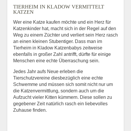
TIERHEIM IN KLADOW VERMITTELT
BILD HOCHLADEN
KATZEN
Keine Datei ausgewählt
Wer eine Katze kaufen möchte und ein Herz für
Katzenkinder hat, macht sich in der Regel auf den
Vermisst seit
Weg zu einem Züchter und verliert sein Herz rasch
an einen kleinen Stubentiger. Dass man im
Tierheim in Kladow Katzenbabys zeitweise
ebenfalls in großer Zahl antrifft, dürfte für einige
Ort des Verschwindens
Menschen eine echte Überraschung sein.
Jedes Jahr aufs Neue erleben die
Tierschutzvereine diesbezüglich eine echte
Schwemme und müssen sich somit nicht nur um
die Katzenvermittlung, sondern auch um die
Aufzucht vieler Kitten kümmern. Diese sollen zu
gegebener Zeit natürlich rasch ein liebevolles
Zuhause finden.
Kontaktdaten des
Besitzers