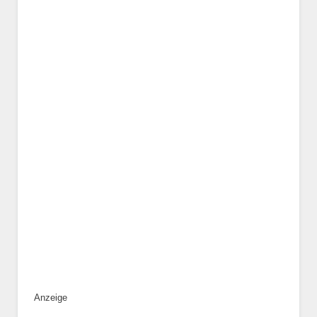
Geschlecht
*
Alter des Tiers
Beschreibung des Tiers
*
Anzeige
Bild des Tiers