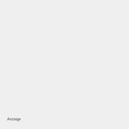
HINZUFÜGEN
Mittwoch
—
ÖFFNUNGSZEITEN
HINZUFÜGEN
Donnerstag
—
Anzeige
ÖFFNUNGSZEITEN