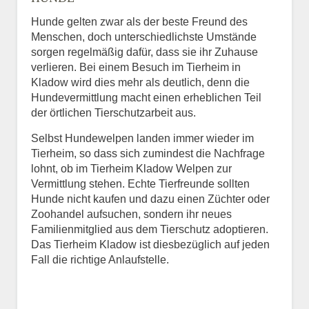
Hunde gelten zwar als der beste Freund des
E-Mail
*
Menschen, doch unterschiedlichste Umstände
sorgen regelmäßig dafür, dass sie ihr Zuhause
verlieren. Bei einem Besuch im Tierheim in
Kladow wird dies mehr als deutlich, denn die
Hundevermittlung macht einen erheblichen Teil
der örtlichen Tierschutzarbeit aus.
Selbst Hundewelpen landen immer wieder im
Informationen über das
Tierheim, so dass sich zumindest die Nachfrage
Tier.
lohnt, ob im Tierheim Kladow Welpen zur
Vermittlung stehen. Echte Tierfreunde sollten
Hunde nicht kaufen und dazu einen Züchter oder
Zoohandel aufsuchen, sondern ihr neues
Art des Tiers
*
Familienmitglied aus dem Tierschutz adoptieren.
Das Tierheim Kladow ist diesbezüglich auf jeden
Fall die richtige Anlaufstelle.
Name des Tiers