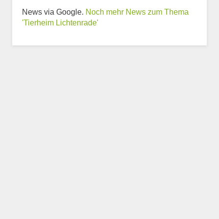
News via Google.
Noch mehr News zum Thema
Weitere Informationen
'Tierheim Lichtenrade'
zum Tierheim
Trägerverein
Beschreibung des Tierheims
Logo
LOGO HOCHLADEN