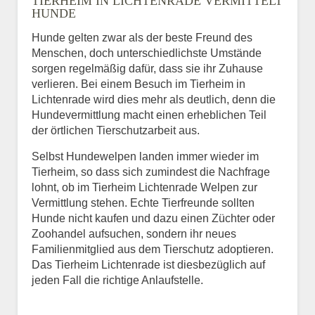
TIERHEIM IN LICHTENRADE VERMITTELT
HUNDE
Hunde gelten zwar als der beste Freund des
E-Mail
*
Menschen, doch unterschiedlichste Umstände
sorgen regelmäßig dafür, dass sie ihr Zuhause
verlieren. Bei einem Besuch im Tierheim in
Lichtenrade wird dies mehr als deutlich, denn die
Hundevermittlung macht einen erheblichen Teil
der örtlichen Tierschutzarbeit aus.
Selbst Hundewelpen landen immer wieder im
Informationen über das
Tierheim, so dass sich zumindest die Nachfrage
Tier.
lohnt, ob im Tierheim Lichtenrade Welpen zur
Vermittlung stehen. Echte Tierfreunde sollten
Hunde nicht kaufen und dazu einen Züchter oder
Zoohandel aufsuchen, sondern ihr neues
Art des Tiers
*
Familienmitglied aus dem Tierschutz adoptieren.
Das Tierheim Lichtenrade ist diesbezüglich auf
jeden Fall die richtige Anlaufstelle.
Name des Tiers