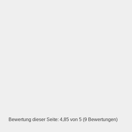
Keine Datei ausgewählt
Öffnungszeiten
Montag
—
ÖFFNUNGSZEITEN
HINZUFÜGEN
Dienstag
Bewertung dieser Seite: 4,85 von 5 (9 Bewertungen)
—