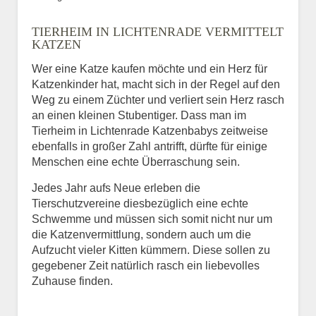
Bild des Tiers
TIERHEIM IN LICHTENRADE VERMITTELT
BILD HOCHLADEN
KATZEN
Keine Datei ausgewählt
Wer eine Katze kaufen möchte und ein Herz für
Katzenkinder hat, macht sich in der Regel auf den
Vermisst seit
Weg zu einem Züchter und verliert sein Herz rasch
an einen kleinen Stubentiger. Dass man im
Tierheim in Lichtenrade Katzenbabys zeitweise
ebenfalls in großer Zahl antrifft, dürfte für einige
Ort des Verschwindens
Menschen eine echte Überraschung sein.
Jedes Jahr aufs Neue erleben die
Tierschutzvereine diesbezüglich eine echte
Schwemme und müssen sich somit nicht nur um
die Katzenvermittlung, sondern auch um die
Aufzucht vieler Kitten kümmern. Diese sollen zu
gegebener Zeit natürlich rasch ein liebevolles
Zuhause finden.
Kontaktdaten des
Besitzers