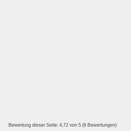
Keine Datei ausgewählt
Öffnungszeiten
Montag
—
ÖFFNUNGSZEITEN
HINZUFÜGEN
Dienstag
Bewertung dieser Seite: 4,72 von 5 (6 Bewertungen)
—