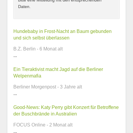
bitte eine Mitteilung mit den entsprechenden
Daten.
Kontaktmöglichkeiten
Hundebaby in Frost-Nacht an Baum gebunden
und sich selbst überlassen
E-Mail-Adresse
B.Z. Berlin - 6 Monat alt
...
Ein Tieraktivist macht Jagd auf die Berliner
Telefonnummer
Welpenmafia
Berliner Morgenpost - 3 Jahre alt
...
Webseite
Good-News: Katy Perry gibt Konzert für Betroffene
der Buschbrände in Australien
FOCUS Online - 2 Monat alt
...