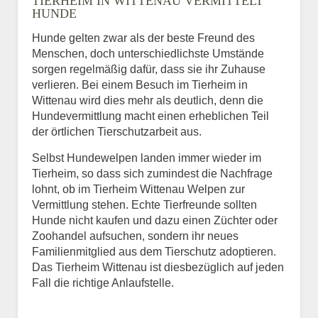
TIERHEIM IN WITTENAU VERMITTELT
HUNDE
Hunde gelten zwar als der beste Freund des
E-Mail
*
Menschen, doch unterschiedlichste Umstände
sorgen regelmäßig dafür, dass sie ihr Zuhause
verlieren. Bei einem Besuch im Tierheim in
Wittenau wird dies mehr als deutlich, denn die
Hundevermittlung macht einen erheblichen Teil
der örtlichen Tierschutzarbeit aus.
Selbst Hundewelpen landen immer wieder im
Informationen über das
Tierheim, so dass sich zumindest die Nachfrage
Tier.
lohnt, ob im Tierheim Wittenau Welpen zur
Vermittlung stehen. Echte Tierfreunde sollten
Hunde nicht kaufen und dazu einen Züchter oder
Zoohandel aufsuchen, sondern ihr neues
Art des Tiers
*
Familienmitglied aus dem Tierschutz adoptieren.
Das Tierheim Wittenau ist diesbezüglich auf jeden
Fall die richtige Anlaufstelle.
Name des Tiers