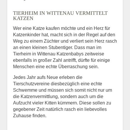
Bild des Tiers
TIERHEIM IN WITTENAU VERMITTELT
BILD HOCHLADEN
KATZEN
Keine Datei ausgewählt
Wer eine Katze kaufen möchte und ein Herz für
Katzenkinder hat, macht sich in der Regel auf den
Vermisst seit
Weg zu einem Züchter und verliert sein Herz rasch
an einen kleinen Stubentiger. Dass man im
Tierheim in Wittenau Katzenbabys zeitweise
ebenfalls in großer Zahl antrifft, dürfte für einige
Ort des Verschwindens
Menschen eine echte Überraschung sein.
Jedes Jahr aufs Neue erleben die
Tierschutzvereine diesbezüglich eine echte
Schwemme und müssen sich somit nicht nur um
die Katzenvermittlung, sondern auch um die
Aufzucht vieler Kitten kümmern. Diese sollen zu
gegebener Zeit natürlich rasch ein liebevolles
Zuhause finden.
Kontaktdaten des
Besitzers