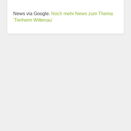
Weitere Informationen
News via Google.
Noch mehr News zum Thema
zum Tierheim
'Tierheim Wittenau'
Trägerverein
Beschreibung des Tierheims
Logo
LOGO HOCHLADEN