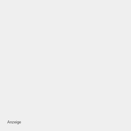
ÖFFNUNGSZEITEN
HINZUFÜGEN
Mittwoch
—
ÖFFNUNGSZEITEN
HINZUFÜGEN
Donnerstag
—
Anzeige
ÖFFNUNGSZEITEN