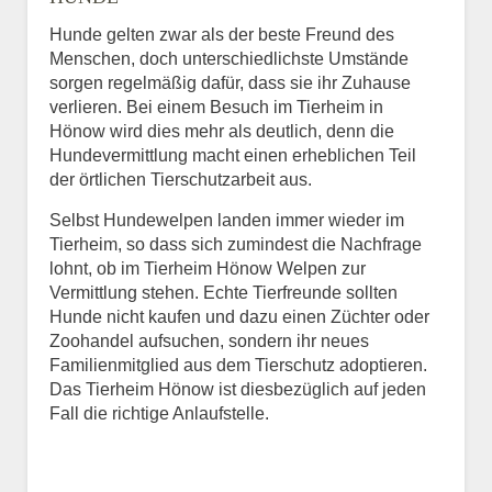
Hunde gelten zwar als der beste Freund des
E-Mail
*
Menschen, doch unterschiedlichste Umstände
sorgen regelmäßig dafür, dass sie ihr Zuhause
verlieren. Bei einem Besuch im Tierheim in
Hönow wird dies mehr als deutlich, denn die
Hundevermittlung macht einen erheblichen Teil
der örtlichen Tierschutzarbeit aus.
Selbst Hundewelpen landen immer wieder im
Informationen über das
Tierheim, so dass sich zumindest die Nachfrage
Tier.
lohnt, ob im Tierheim Hönow Welpen zur
Vermittlung stehen. Echte Tierfreunde sollten
Hunde nicht kaufen und dazu einen Züchter oder
Zoohandel aufsuchen, sondern ihr neues
Art des Tiers
*
Familienmitglied aus dem Tierschutz adoptieren.
Das Tierheim Hönow ist diesbezüglich auf jeden
Fall die richtige Anlaufstelle.
Name des Tiers