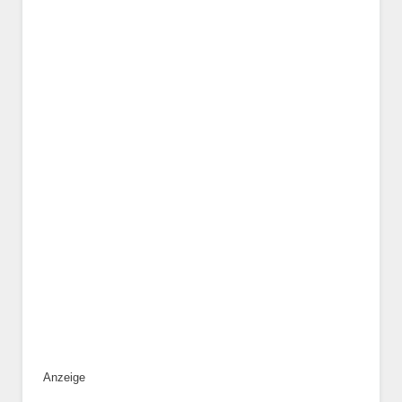
Geschlecht
*
Alter des Tiers
Beschreibung des Tiers
*
Anzeige
Bild des Tiers