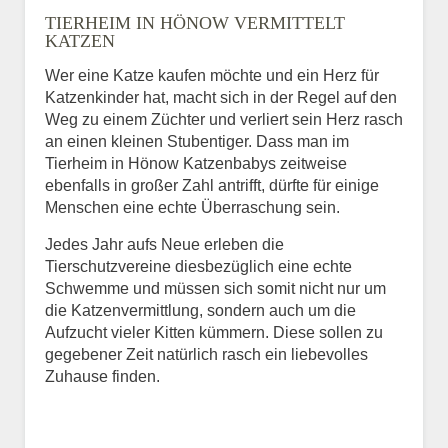
TIERHEIM IN HÖNOW VERMITTELT
BILD HOCHLADEN
KATZEN
Keine Datei ausgewählt
Wer eine Katze kaufen möchte und ein Herz für
Katzenkinder hat, macht sich in der Regel auf den
Vermisst seit
Weg zu einem Züchter und verliert sein Herz rasch
an einen kleinen Stubentiger. Dass man im
Tierheim in Hönow Katzenbabys zeitweise
ebenfalls in großer Zahl antrifft, dürfte für einige
Ort des Verschwindens
Menschen eine echte Überraschung sein.
Jedes Jahr aufs Neue erleben die
Tierschutzvereine diesbezüglich eine echte
Schwemme und müssen sich somit nicht nur um
die Katzenvermittlung, sondern auch um die
Aufzucht vieler Kitten kümmern. Diese sollen zu
gegebener Zeit natürlich rasch ein liebevolles
Zuhause finden.
Kontaktdaten des
Besitzers