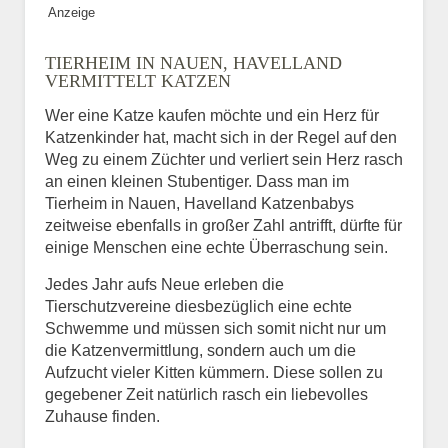
Anzeige
Bild des Tiers
TIERHEIM IN NAUEN, HAVELLAND
BILD HOCHLADEN
VERMITTELT KATZEN
Keine Datei ausgewählt
Wer eine Katze kaufen möchte und ein Herz für
Katzenkinder hat, macht sich in der Regel auf den
Vermisst seit
Weg zu einem Züchter und verliert sein Herz rasch
an einen kleinen Stubentiger. Dass man im
Tierheim in Nauen, Havelland Katzenbabys
zeitweise ebenfalls in großer Zahl antrifft, dürfte für
Ort des Verschwindens
einige Menschen eine echte Überraschung sein.
Jedes Jahr aufs Neue erleben die
Tierschutzvereine diesbezüglich eine echte
Schwemme und müssen sich somit nicht nur um
die Katzenvermittlung, sondern auch um die
Aufzucht vieler Kitten kümmern. Diese sollen zu
gegebener Zeit natürlich rasch ein liebevolles
Zuhause finden.
Kontaktdaten des