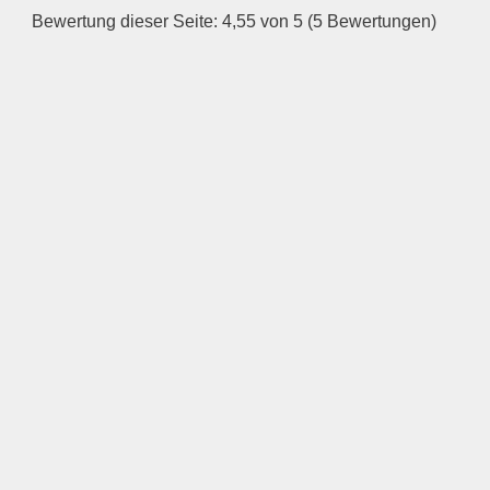
Bewertung dieser Seite: 4,55 von 5 (5 Bewertungen)
—
ÖFFNUNGSZEITEN
HINZUFÜGEN
Mittwoch
—
ÖFFNUNGSZEITEN
HINZUFÜGEN
Donnerstag