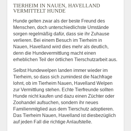
TIERHEIM IN NAUEN, HAVELLAND
VERMITTELT HUNDE
Hunde gelten zwar als der beste Freund des
E-Mail
*
Menschen, doch unterschiedlichste Umstände
sorgen regelmäßig dafür, dass sie ihr Zuhause
verlieren. Bei einem Besuch im Tierheim in
Nauen, Havelland wird dies mehr als deutlich,
denn die Hundevermittlung macht einen
erheblichen Teil der örtlichen Tierschutzarbeit aus.
Selbst Hundewelpen landen immer wieder im
Informationen über das
Tierheim, so dass sich zumindest die Nachfrage
Tier.
lohnt, ob im Tierheim Nauen, Havelland Welpen
zur Vermittlung stehen. Echte Tierfreunde sollten
Hunde nicht kaufen und dazu einen Züchter oder
Zoohandel aufsuchen, sondern ihr neues
Art des Tiers
*
Familienmitglied aus dem Tierschutz adoptieren.
Das Tierheim Nauen, Havelland ist diesbezüglich
auf jeden Fall die richtige Anlaufstelle.