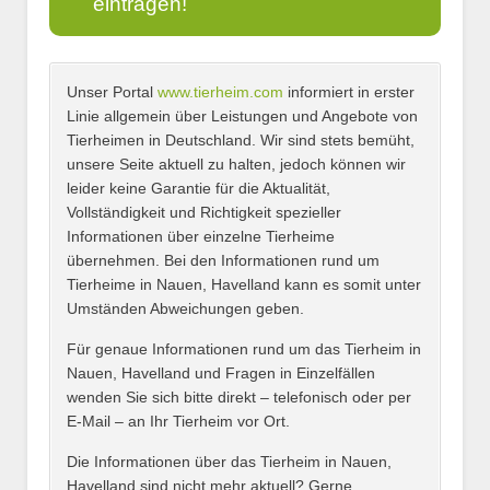
eintragen!
Unser Portal
www.tierheim.com
informiert in erster
Name
*
Linie allgemein über Leistungen und Angebote von
Tierheimen in Deutschland. Wir sind stets bemüht,
unsere Seite aktuell zu halten, jedoch können wir
leider keine Garantie für die Aktualität,
E-Mail
*
Vollständigkeit und Richtigkeit spezieller
Informationen über einzelne Tierheime
übernehmen. Bei den Informationen rund um
Tierheime in Nauen, Havelland kann es somit unter
Umständen Abweichungen geben.
Name des Tierheims
*
Für genaue Informationen rund um das Tierheim in
Nauen, Havelland und Fragen in Einzelfällen
wenden Sie sich bitte direkt – telefonisch oder per
E-Mail – an Ihr Tierheim vor Ort.
Adresse
*
Die Informationen über das Tierheim in Nauen,
Havelland sind nicht mehr aktuell? Gerne