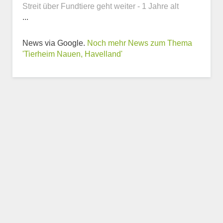
Streit über Fundtiere geht weiter - 1 Jahre alt
...
News via Google.
Noch mehr News zum Thema
Weitere Informationen
'Tierheim Nauen, Havelland'
zum Tierheim
Trägerverein
Beschreibung des Tierheims
Logo