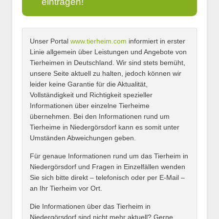
eintragen!
Unser Portal
www.tierheim.com
informiert in erster
Name
*
Linie allgemein über Leistungen und Angebote von
Tierheimen in Deutschland. Wir sind stets bemüht,
unsere Seite aktuell zu halten, jedoch können wir
leider keine Garantie für die Aktualität,
E-Mail
*
Vollständigkeit und Richtigkeit spezieller
Informationen über einzelne Tierheime
übernehmen. Bei den Informationen rund um
Tierheime in Niedergörsdorf kann es somit unter
Umständen Abweichungen geben.
Name des Tierheims
*
Für genaue Informationen rund um das Tierheim in
Niedergörsdorf und Fragen in Einzelfällen wenden
Sie sich bitte direkt – telefonisch oder per E-Mail –
an Ihr Tierheim vor Ort.
Adresse
*
Die Informationen über das Tierheim in
Niedergörsdorf sind nicht mehr aktuell? Gerne