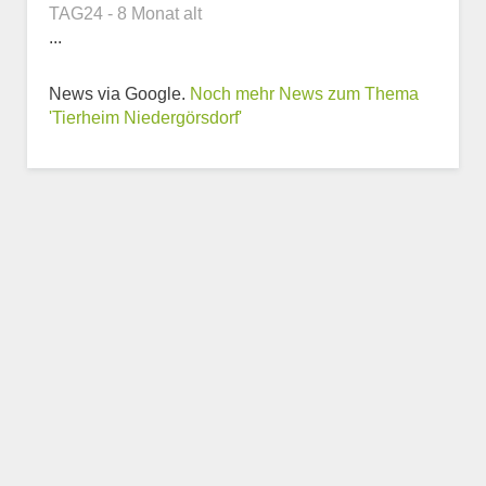
TAG24 - 8 Monat alt
...
News via Google.
Noch mehr News zum Thema
Weitere Informationen
'Tierheim Niedergörsdorf'
zum Tierheim
Trägerverein
Beschreibung des Tierheims
Logo