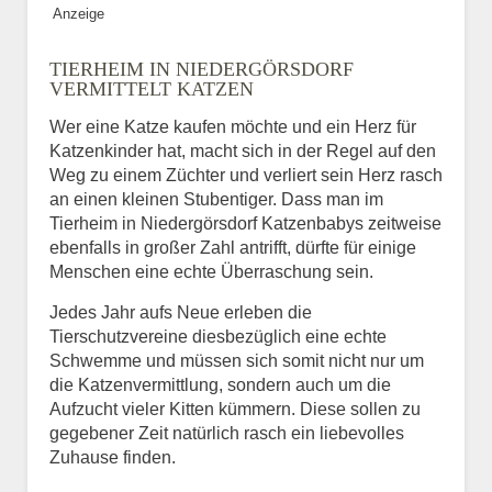
Anzeige
Bild des Tiers
TIERHEIM IN NIEDERGÖRSDORF
BILD HOCHLADEN
VERMITTELT KATZEN
Keine Datei ausgewählt
Wer eine Katze kaufen möchte und ein Herz für
Katzenkinder hat, macht sich in der Regel auf den
Vermisst seit
Weg zu einem Züchter und verliert sein Herz rasch
an einen kleinen Stubentiger. Dass man im
Tierheim in Niedergörsdorf Katzenbabys zeitweise
ebenfalls in großer Zahl antrifft, dürfte für einige
Ort des Verschwindens
Menschen eine echte Überraschung sein.
Jedes Jahr aufs Neue erleben die
Tierschutzvereine diesbezüglich eine echte
Schwemme und müssen sich somit nicht nur um
die Katzenvermittlung, sondern auch um die
Aufzucht vieler Kitten kümmern. Diese sollen zu
gegebener Zeit natürlich rasch ein liebevolles
Zuhause finden.
Kontaktdaten des