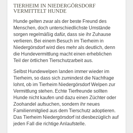
TIERHEIM IN NIEDERGÖRSDORF
VERMITTELT HUNDE
Hunde gelten zwar als der beste Freund des
E-Mail
*
Menschen, doch unterschiedlichste Umstände
sorgen regelmäßig dafür, dass sie ihr Zuhause
verlieren. Bei einem Besuch im Tierheim in
Niedergörsdorf wird dies mehr als deutlich, denn
die Hundevermittlung macht einen erheblichen
Teil der örtlichen Tierschutzarbeit aus.
Selbst Hundewelpen landen immer wieder im
Informationen über das
Tierheim, so dass sich zumindest die Nachfrage
Tier.
lohnt, ob im Tierheim Niedergörsdorf Welpen zur
Vermittlung stehen. Echte Tierfreunde sollten
Hunde nicht kaufen und dazu einen Züchter oder
Zoohandel aufsuchen, sondern ihr neues
Art des Tiers
*
Familienmitglied aus dem Tierschutz adoptieren.
Das Tierheim Niedergörsdorf ist diesbezüglich auf
jeden Fall die richtige Anlaufstelle.