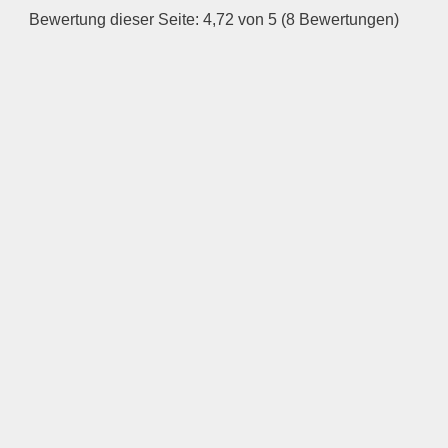
Bewertung dieser Seite: 4,72 von 5 (8 Bewertungen)
—
ÖFFNUNGSZEITEN
HINZUFÜGEN
Mittwoch
—
ÖFFNUNGSZEITEN
HINZUFÜGEN
Donnerstag