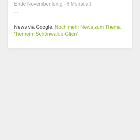
Ende November fertig - 8 Monat alt
...
News via Google.
Noch mehr News zum Thema
Weitere Informationen
'Tierheim Schönwalde-Glien'
zum Tierheim
Trägerverein
Beschreibung des Tierheims
Logo