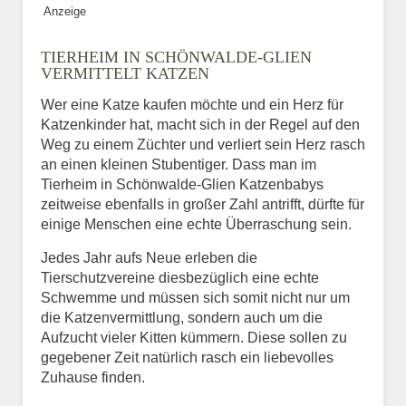
Anzeige
Bild des Tiers
TIERHEIM IN SCHÖNWALDE-GLIEN
BILD HOCHLADEN
VERMITTELT KATZEN
Keine Datei ausgewählt
Wer eine Katze kaufen möchte und ein Herz für
Katzenkinder hat, macht sich in der Regel auf den
Vermisst seit
Weg zu einem Züchter und verliert sein Herz rasch
an einen kleinen Stubentiger. Dass man im
Tierheim in Schönwalde-Glien Katzenbabys
zeitweise ebenfalls in großer Zahl antrifft, dürfte für
Ort des Verschwindens
einige Menschen eine echte Überraschung sein.
Jedes Jahr aufs Neue erleben die
Tierschutzvereine diesbezüglich eine echte
Schwemme und müssen sich somit nicht nur um
die Katzenvermittlung, sondern auch um die
Aufzucht vieler Kitten kümmern. Diese sollen zu
gegebener Zeit natürlich rasch ein liebevolles
Zuhause finden.
Kontaktdaten des