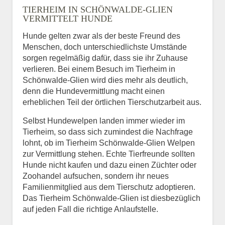
TIERHEIM IN SCHÖNWALDE-GLIEN
VERMITTELT HUNDE
Hunde gelten zwar als der beste Freund des
E-Mail
*
Menschen, doch unterschiedlichste Umstände
sorgen regelmäßig dafür, dass sie ihr Zuhause
verlieren. Bei einem Besuch im Tierheim in
Schönwalde-Glien wird dies mehr als deutlich,
denn die Hundevermittlung macht einen
erheblichen Teil der örtlichen Tierschutzarbeit aus.
Selbst Hundewelpen landen immer wieder im
Informationen über das
Tierheim, so dass sich zumindest die Nachfrage
Tier.
lohnt, ob im Tierheim Schönwalde-Glien Welpen
zur Vermittlung stehen. Echte Tierfreunde sollten
Hunde nicht kaufen und dazu einen Züchter oder
Zoohandel aufsuchen, sondern ihr neues
Art des Tiers
*
Familienmitglied aus dem Tierschutz adoptieren.
Das Tierheim Schönwalde-Glien ist diesbezüglich
auf jeden Fall die richtige Anlaufstelle.