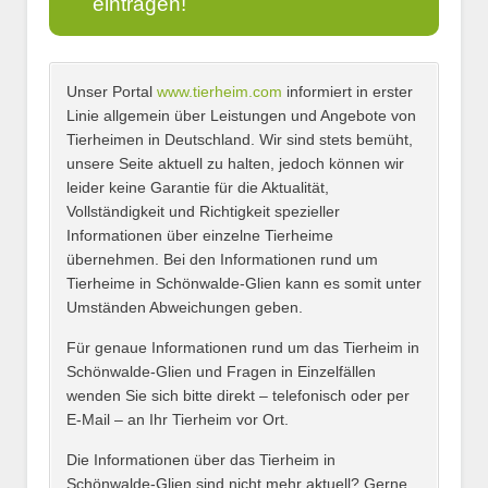
eintragen!
Unser Portal
www.tierheim.com
informiert in erster
Name
*
Linie allgemein über Leistungen und Angebote von
Tierheimen in Deutschland. Wir sind stets bemüht,
unsere Seite aktuell zu halten, jedoch können wir
leider keine Garantie für die Aktualität,
E-Mail
*
Vollständigkeit und Richtigkeit spezieller
Informationen über einzelne Tierheime
übernehmen. Bei den Informationen rund um
Tierheime in Schönwalde-Glien kann es somit unter
Umständen Abweichungen geben.
Name des Tierheims
*
Für genaue Informationen rund um das Tierheim in
Schönwalde-Glien und Fragen in Einzelfällen
wenden Sie sich bitte direkt – telefonisch oder per
E-Mail – an Ihr Tierheim vor Ort.
Adresse
*
Die Informationen über das Tierheim in
Schönwalde-Glien sind nicht mehr aktuell? Gerne