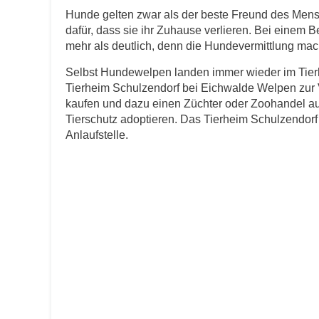
Hunde gelten zwar als der beste Freund des Men
dafür, dass sie ihr Zuhause verlieren. Bei einem 
E-Mail
*
mehr als deutlich, denn die Hundevermittlung macht
Selbst Hundewelpen landen immer wieder im Tierh
Tierheim Schulzendorf bei Eichwalde Welpen zur V
kaufen und dazu einen Züchter oder Zoohandel au
Tierschutz adoptieren. Das Tierheim Schulzendorf b
Anlaufstelle.
Informationen über das Tie
Art des Tiers
*
Name des Tiers