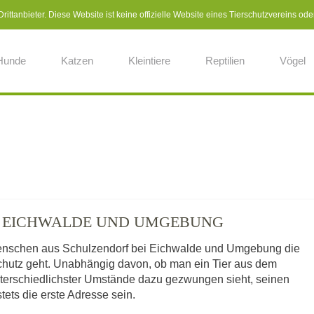
ittanbieter. Diese Website ist keine offizielle Website eines Tierschutzvereins ode
Hunde
Katzen
Kleintiere
Reptilien
Vögel
EI EICHWALDE UND UMGEBUNG
 Menschen aus Schulzendorf bei Eichwalde und Umgebung die
rschutz geht. Unabhängig davon, ob man ein Tier aus dem
nterschiedlichster Umstände dazu gezwungen sieht, seinen
stets die erste Adresse sein.