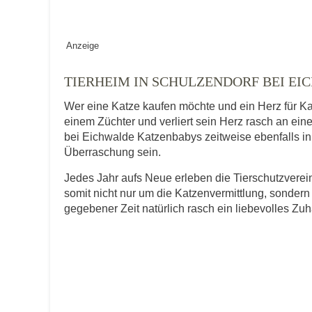
Geschlecht
*
Anzeige
TIERHEIM IN SCHULZENDORF BEI E
Alter des Tiers
Wer eine Katze kaufen möchte und ein Herz für Ka
einem Züchter und verliert sein Herz rasch an ein
bei Eichwalde Katzenbabys zeitweise ebenfalls in g
Überraschung sein.
Beschreibung des Tiers
*
Jedes Jahr aufs Neue erleben die Tierschutzver
somit nicht nur um die Katzenvermittlung, sondern
gegebener Zeit natürlich rasch ein liebevolles Zu
Bild des Tiers