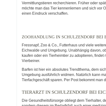
E-Mail-Adresse
Vermittlungstieren recherchieren. Früher oder spät
möchte man das Tier kennenlernen und sich vor O
einen Eindruck verschaffen.
Telefonnummer
ZOOHANDLUNG IN SCHULZENDORF BEI 
Fressnapf, Zoo & Co., Futterhaus und viele weite
Mit Absenden der Daten akzeptiere ic
Eichwalde und Umgebung. Unabhängig davon, ob m
kaufen oder ein Tierheimtier zu adoptieren, findet
Vierbeiner.
Barfen ist hier ein absolutes Trendthema, dem si
Umgebung ausführlich widmen. Natürlich kann man
Tierfachgeschäft sparen. Per Post bekommt man d
TIERARZT IN SCHULZENDORF BEI E
Die Gesundheitsfürsorge obliegt dem Tierhalter, de
sondern diesem im Bedarfsfall auch einer medizi