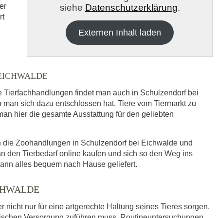
er
siehe
Datenschutzerklärung
.
rt
Externen Inhalt laden
EICHWALDE
re Tierfachhandlungen findet man auch in Schulzendorf bei
h die
Datenschutzbedinungen.
.
an sich dazu entschlossen hat, Tiere vom Tiermarkt zu
 man hier die gesamte Ausstattung für den geliebten
ABSENDEN
ch die Zoohandlungen in Schulzendorf bei Eichwalde und
 den Tierbedarf online kaufen und sich so den Weg ins
ann alles bequem nach Hause geliefert.
ICHWALDE
r nicht nur für eine artgerechte Haltung seines Tieres sorgen,
nischen Versorgung zuführen muss. Routineuntersuchungen,