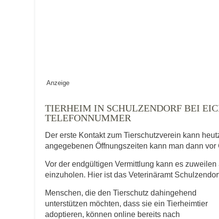
Keine Datei 
BILD HOCHLADEN
Vermisst seit
Ort des Verschwindens
Anzeige
TIERHEIM IN SCHULZENDORF BEI EI
TELEFONNUMMER
Der erste Kontakt zum Tierschutzverein kann heut
angegebenen Öffnungszeiten kann man dann vor 
Vor der endgültigen Vermittlung kann es zuweilen 
Kontaktdaten des Besitzer
einzuholen. Hier ist das Veterinäramt Schulzendor
Menschen, die den Tierschutz dahingehend
Diese Daten werden zu Kontaktaufnahme 
unterstützen möchten, dass sie ein Tierheimtier
adoptieren, können online bereits nach