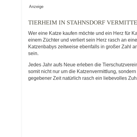
Geschlecht
*
Anzeige
TIERHEIM IN STAHNSDORF VERMITT
Wer eine Katze kaufen möchte und ein Herz für Ka
Alter des Tiers
einem Züchter und verliert sein Herz rasch an ein
Katzenbabys zeitweise ebenfalls in großer Zahl an
sein.
Beschreibung des Tiers
*
Jedes Jahr aufs Neue erleben die Tierschutzver
somit nicht nur um die Katzenvermittlung, sondern
gegebener Zeit natürlich rasch ein liebevolles Zu
Bild des Tiers
Keine Datei 
BILD HOCHLADEN