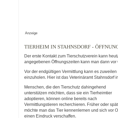
Vermisst seit
Anzeige
Ort des Verschwindens
TIERHEIM IN STAHNSDORF - ÖFFNU
Der erste Kontakt zum Tierschutzverein kann heut
angegebenen Öffnungszeiten kann man dann vor 
Vor der endgültigen Vermittlung kann es zuweilen 
einzuholen. Hier ist das Veterinäramt Stahnsdorf 
Menschen, die den Tierschutz dahingehend
Kontaktdaten des Besitzer
unterstützen möchten, dass sie ein Tierheimtier
adoptieren, können online bereits nach
Diese Daten werden zu Kontaktaufnahme 
Vermittlungstieren recherchieren. Früher oder spät
möchte man das Tier kennenlernen und sich vor O
E-Mail-Adresse
einen Eindruck verschaffen.