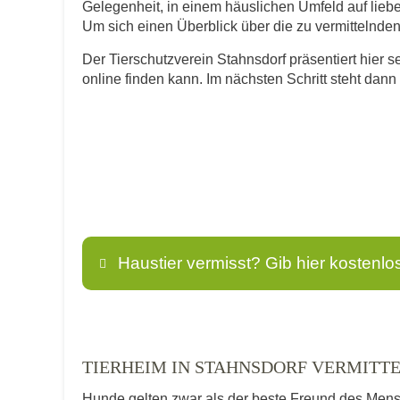
Gelegenheit, in einem häuslichen Umfeld auf lie
Um sich einen Überblick über die zu vermittelnden T
Der Tierschutzverein Stahnsdorf präsentiert hier s
online finden kann. Im nächsten Schritt steht dan
Haustier vermisst? Gib hier kostenlo
Name
*
TIERHEIM IN STAHNSDORF VERMITT
Hunde gelten zwar als der beste Freund des Men