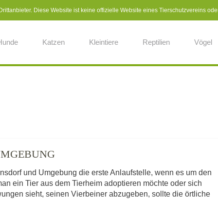
ittanbieter. Diese Website ist keine offizielle Website eines Tierschutzvereins ode
Hunde
Katzen
Kleintiere
Reptilien
Vögel
 UMGEBUNG
hnsdorf und Umgebung die erste Anlaufstelle, wenn es um den
man ein Tier aus dem Tierheim adoptieren möchte oder sich
ngen sieht, seinen Vierbeiner abzugeben, sollte die örtliche