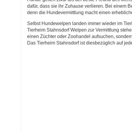
dafür, dass sie ihr Zuhause verlieren. Bei einem B
E-Mail
*
denn die Hundevermittlung macht einen erheblichen
Selbst Hundewelpen landen immer wieder im Tierh
Tierheim Stahnsdorf Welpen zur Vermittlung stehe
einen Züchter oder Zoohandel aufsuchen, sondern 
Das Tierheim Stahnsdorf ist diesbezüglich auf jeden
Informationen über das Tie
Art des Tiers
*
Name des Tiers