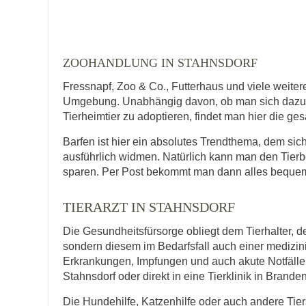
Telefonnummer
ZOOHANDLUNG IN STAHNSDORF
Fressnapf, Zoo & Co., Futterhaus und viele weite
Umgebung. Unabhängig davon, ob man sich dazu en
Tierheimtier zu adoptieren, findet man hier die ge
Mit Absenden der Daten akzeptiere ic
Barfen ist hier ein absolutes Trendthema, dem s
ausführlich widmen. Natürlich kann man den Tierb
sparen. Per Post bekommt man dann alles bequem
TIERARZT IN STAHNSDORF
Die Gesundheitsfürsorge obliegt dem Tierhalter, de
sondern diesem im Bedarfsfall auch einer medizi
Erkrankungen, Impfungen und auch akute Notfälle f
Stahnsdorf oder direkt in eine Tierklinik in Brande
Die Hundehilfe, Katzenhilfe oder auch andere Tie