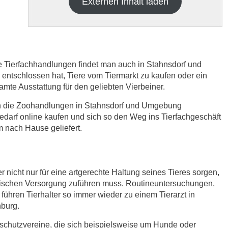
Externen Inhalt laden
re Tierfachhandlungen findet man auch in Stahnsdorf und
tschlossen hat, Tiere vom Tiermarkt zu kaufen oder ein
samte Ausstattung für den geliebten Vierbeiner.
h die
Datenschutzbedinungen.
.
ich die Zoohandlungen in Stahnsdorf und Umgebung
edarf online kaufen und sich so den Weg ins Tierfachgeschäft
ABSENDEN
 nach Hause geliefert.
r nicht nur für eine artgerechte Haltung seines Tieres sorgen,
nischen Versorgung zuführen muss. Routineuntersuchungen,
ühren Tierhalter so immer wieder zu einem Tierarzt in
nburg.
rschutzvereine, die sich beispielsweise um Hunde oder