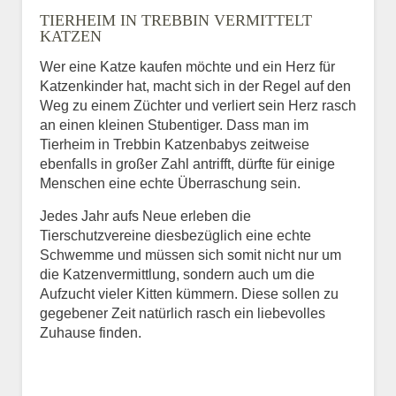
TIERHEIM IN TREBBIN VERMITTELT
BILD HOCHLADEN
KATZEN
Keine Datei ausgewählt
Wer eine Katze kaufen möchte und ein Herz für
Katzenkinder hat, macht sich in der Regel auf den
Vermisst seit
Weg zu einem Züchter und verliert sein Herz rasch
an einen kleinen Stubentiger. Dass man im
Tierheim in Trebbin Katzenbabys zeitweise
ebenfalls in großer Zahl antrifft, dürfte für einige
Ort des Verschwindens
Menschen eine echte Überraschung sein.
Jedes Jahr aufs Neue erleben die
Tierschutzvereine diesbezüglich eine echte
Schwemme und müssen sich somit nicht nur um
die Katzenvermittlung, sondern auch um die
Aufzucht vieler Kitten kümmern. Diese sollen zu
gegebener Zeit natürlich rasch ein liebevolles
Zuhause finden.
Kontaktdaten des
Besitzers