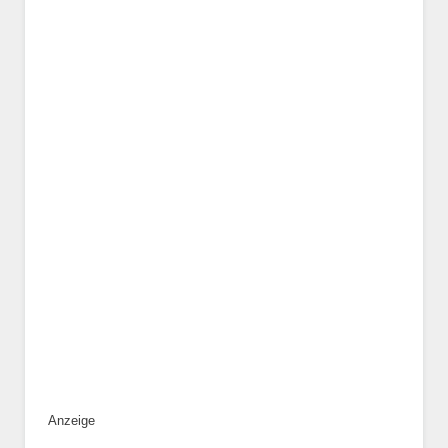
Geschlecht
*
Alter des Tiers
Beschreibung des Tiers
*
Anzeige
Bild des Tiers