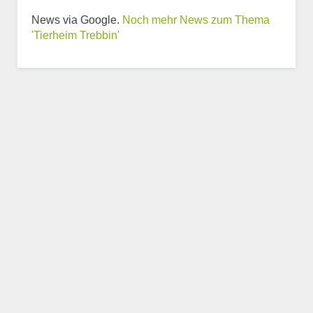
Weitere Informationen
News via Google.
Noch mehr News zum Thema
zum Tierheim
'Tierheim Trebbin'
Trägerverein
Beschreibung des Tierheims
Logo
LOGO HOCHLADEN
Keine Datei ausgewählt