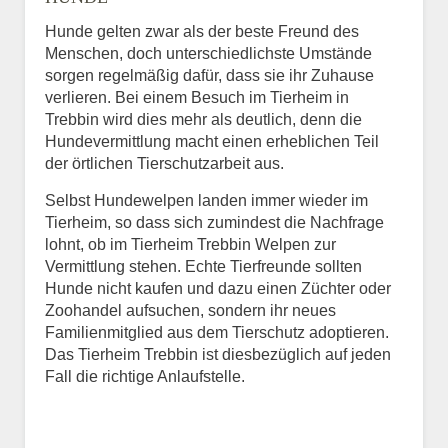
Hunde gelten zwar als der beste Freund des
E-Mail
*
Menschen, doch unterschiedlichste Umstände
sorgen regelmäßig dafür, dass sie ihr Zuhause
verlieren. Bei einem Besuch im Tierheim in
Trebbin wird dies mehr als deutlich, denn die
Hundevermittlung macht einen erheblichen Teil
der örtlichen Tierschutzarbeit aus.
Selbst Hundewelpen landen immer wieder im
Informationen über das
Tierheim, so dass sich zumindest die Nachfrage
Tier.
lohnt, ob im Tierheim Trebbin Welpen zur
Vermittlung stehen. Echte Tierfreunde sollten
Hunde nicht kaufen und dazu einen Züchter oder
Zoohandel aufsuchen, sondern ihr neues
Art des Tiers
*
Familienmitglied aus dem Tierschutz adoptieren.
Das Tierheim Trebbin ist diesbezüglich auf jeden
Fall die richtige Anlaufstelle.
Name des Tiers