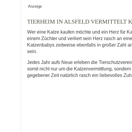
Geschlecht
*
Anzeige
TIERHEIM IN ALSFELD VERMITTELT 
Wer eine Katze kaufen möchte und ein Herz für Ka
Alter des Tiers
einem Züchter und verliert sein Herz rasch an ein
Katzenbabys zeitweise ebenfalls in großer Zahl an
sein.
Beschreibung des Tiers
*
Jedes Jahr aufs Neue erleben die Tierschutzver
somit nicht nur um die Katzenvermittlung, sondern
gegebener Zeit natürlich rasch ein liebevolles Zu
Bild des Tiers
Keine Datei 
BILD HOCHLADEN