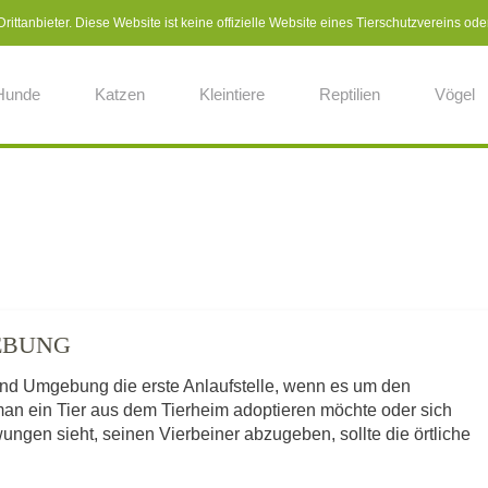
ittanbieter. Diese Website ist keine offizielle Website eines Tierschutzvereins ode
Hunde
Katzen
Kleintiere
Reptilien
Vögel
EBUNG
 und Umgebung die erste Anlaufstelle, wenn es um den
man ein Tier aus dem Tierheim adoptieren möchte oder sich
ngen sieht, seinen Vierbeiner abzugeben, sollte die örtliche