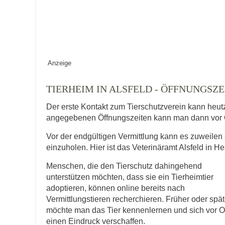
Vermisst seit
Anzeige
Ort des Verschwindens
TIERHEIM IN ALSFELD - ÖFFNUNGS
Der erste Kontakt zum Tierschutzverein kann heut
angegebenen Öffnungszeiten kann man dann vor 
Vor der endgültigen Vermittlung kann es zuweilen 
einzuholen. Hier ist das Veterinäramt Alsfeld in H
Menschen, die den Tierschutz dahingehend
Kontaktdaten des Besitzer
unterstützen möchten, dass sie ein Tierheimtier
adoptieren, können online bereits nach
Diese Daten werden zu Kontaktaufnahme 
Vermittlungstieren recherchieren. Früher oder spät
möchte man das Tier kennenlernen und sich vor O
E-Mail-Adresse
einen Eindruck verschaffen.