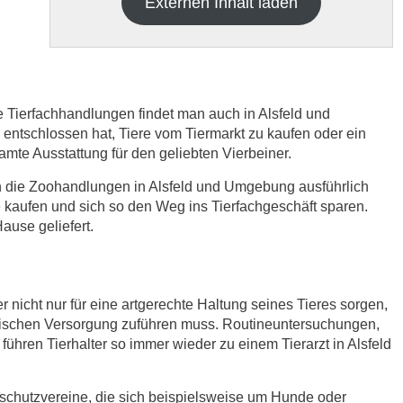
Externen Inhalt laden
e Tierfachhandlungen findet man auch in Alsfeld und
tschlossen hat, Tiere vom Tiermarkt zu kaufen oder ein
samte Ausstattung für den geliebten Vierbeiner.
h die
Datenschutzbedinungen.
.
ch die Zoohandlungen in Alsfeld und Umgebung ausführlich
 kaufen und sich so den Weg ins Tierfachgeschäft sparen.
ABSENDEN
use geliefert.
r nicht nur für eine artgerechte Haltung seines Tieres sorgen,
nischen Versorgung zuführen muss. Routineuntersuchungen,
ühren Tierhalter so immer wieder zu einem Tierarzt in Alsfeld
rschutzvereine, die sich beispielsweise um Hunde oder