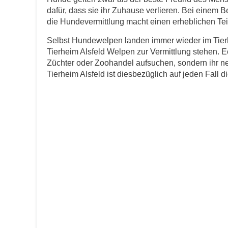
dafür, dass sie ihr Zuhause verlieren. Bei einem B
E-Mail
*
die Hundevermittlung macht einen erheblichen Teil 
Selbst Hundewelpen landen immer wieder im Tierh
Tierheim Alsfeld Welpen zur Vermittlung stehen. E
Züchter oder Zoohandel aufsuchen, sondern ihr n
Tierheim Alsfeld ist diesbezüglich auf jeden Fall di
Informationen über das Tie
Art des Tiers
*
Name des Tiers