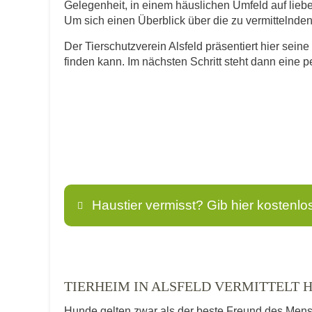
Gelegenheit, in einem häuslichen Umfeld auf lie
Um sich einen Überblick über die zu vermittelnden T
Der Tierschutzverein Alsfeld präsentiert hier seine
finden kann. Im nächsten Schritt steht dann eine 
Haustier vermisst? Gib hier kostenlo
Name
*
TIERHEIM IN ALSFELD VERMITTELT 
Hunde gelten zwar als der beste Freund des Men