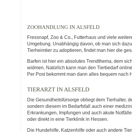
Telefonnummer
ZOOHANDLUNG IN ALSFELD
Fressnapf, Zoo & Co., Futterhaus und viele weiter
Umgebung. Unabhängig davon, ob man sich dazu en
Tierheimtier zu adoptieren, findet man hier die ge
Mit Absenden der Daten akzeptiere ic
Barfen ist hier ein absolutes Trendthema, dem si
widmen. Natürlich kann man den Tierbedarf online
Per Post bekommt man dann alles bequem nach Ha
TIERARZT IN ALSFELD
Die Gesundheitsfürsorge obliegt dem Tierhalter, de
sondern diesem im Bedarfsfall auch einer medizi
Erkrankungen, Impfungen und auch akute Notfälle f
oder direkt in eine Tierklinik in Hessen.
Die Hundehilfe, Katzenhilfe oder auch andere Tie