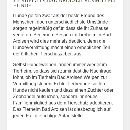
TIERHEIM IN BAD AROLSEN VERMITTELT
HUNDE
Hunde gelten zwar als der beste Freund des
E-Mail
*
Menschen, doch unterschiedlichste Umstände
sorgen regelmäßig dafür, dass sie ihr Zuhause
verlieren. Bei einem Besuch im Tierheim in Bad
Arolsen wird dies mehr als deutlich, denn die
Hundevermittlung macht einen erheblichen Teil
der örtlichen Tierschutzarbeit aus.
Selbst Hundewelpen landen immer wieder im
Informationen über das
Tierheim, so dass sich zumindest die Nachfrage
Tier.
lohnt, ob im Tierheim Bad Arolsen Welpen zur
Vermittlung stehen. Echte Tierfreunde sollten
Hunde nicht kaufen und dazu einen Züchter oder
Zoohandel aufsuchen, sondern ihr neues
Art des Tiers
*
Familienmitglied aus dem Tierschutz adoptieren.
Das Tierheim Bad Arolsen ist diesbezüglich auf
jeden Fall die richtige Anlaufstelle.
Name des Tiers