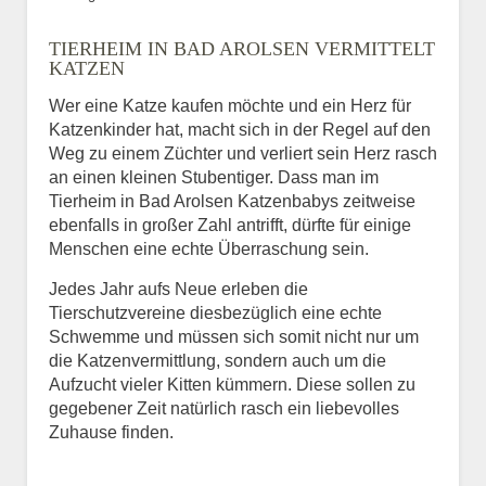
Bild des Tiers
TIERHEIM IN BAD AROLSEN VERMITTELT
BILD HOCHLADEN
KATZEN
Keine Datei ausgewählt
Wer eine Katze kaufen möchte und ein Herz für
Katzenkinder hat, macht sich in der Regel auf den
Vermisst seit
Weg zu einem Züchter und verliert sein Herz rasch
an einen kleinen Stubentiger. Dass man im
Tierheim in Bad Arolsen Katzenbabys zeitweise
ebenfalls in großer Zahl antrifft, dürfte für einige
Ort des Verschwindens
Menschen eine echte Überraschung sein.
Jedes Jahr aufs Neue erleben die
Tierschutzvereine diesbezüglich eine echte
Schwemme und müssen sich somit nicht nur um
die Katzenvermittlung, sondern auch um die
Aufzucht vieler Kitten kümmern. Diese sollen zu
gegebener Zeit natürlich rasch ein liebevolles
Zuhause finden.
Kontaktdaten des
Besitzers