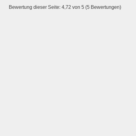
Bewertung dieser Seite: 4,72 von 5 (5 Bewertungen)
—
ÖFFNUNGSZEITEN
HINZUFÜGEN
Mittwoch
—
ÖFFNUNGSZEITEN
HINZUFÜGEN
Donnerstag