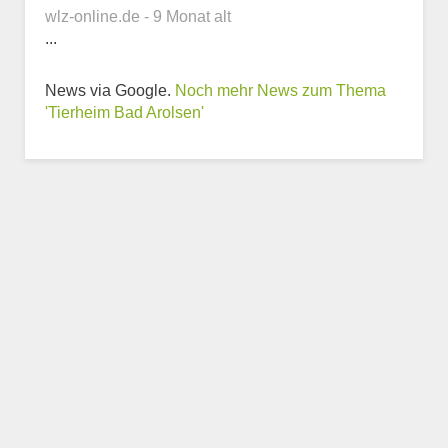
wlz-online.de - 9 Monat alt
...
Weitere Informationen
News via Google.
Noch mehr News zum Thema
zum Tierheim
'Tierheim Bad Arolsen'
Trägerverein
Beschreibung des Tierheims
Logo