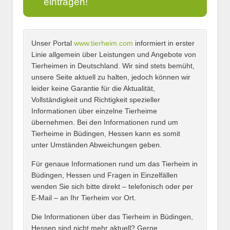
eintragen!
Unser Portal
www.tierheim.com
informiert in erster
Name
*
Linie allgemein über Leistungen und Angebote von
Tierheimen in Deutschland. Wir sind stets bemüht,
unsere Seite aktuell zu halten, jedoch können wir
leider keine Garantie für die Aktualität,
E-Mail
*
Vollständigkeit und Richtigkeit spezieller
Informationen über einzelne Tierheime
übernehmen. Bei den Informationen rund um
Tierheime in Büdingen, Hessen kann es somit
unter Umständen Abweichungen geben.
Name des Tierheims
*
Für genaue Informationen rund um das Tierheim in
Büdingen, Hessen und Fragen in Einzelfällen
wenden Sie sich bitte direkt – telefonisch oder per
E-Mail – an Ihr Tierheim vor Ort.
Adresse
*
Die Informationen über das Tierheim in Büdingen,
Hessen sind nicht mehr aktuell? Gerne