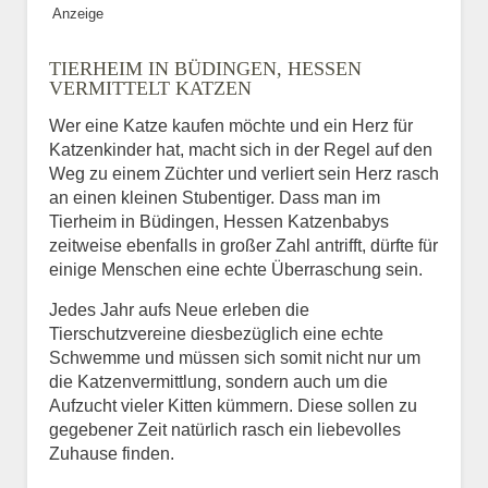
Anzeige
Bild des Tiers
TIERHEIM IN BÜDINGEN, HESSEN
BILD HOCHLADEN
VERMITTELT KATZEN
Keine Datei ausgewählt
Wer eine Katze kaufen möchte und ein Herz für
Katzenkinder hat, macht sich in der Regel auf den
Vermisst seit
Weg zu einem Züchter und verliert sein Herz rasch
an einen kleinen Stubentiger. Dass man im
Tierheim in Büdingen, Hessen Katzenbabys
zeitweise ebenfalls in großer Zahl antrifft, dürfte für
Ort des Verschwindens
einige Menschen eine echte Überraschung sein.
Jedes Jahr aufs Neue erleben die
Tierschutzvereine diesbezüglich eine echte
Schwemme und müssen sich somit nicht nur um
die Katzenvermittlung, sondern auch um die
Aufzucht vieler Kitten kümmern. Diese sollen zu
gegebener Zeit natürlich rasch ein liebevolles
Zuhause finden.
Kontaktdaten des