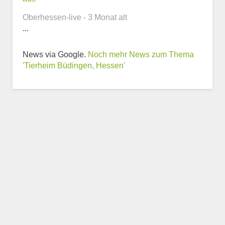
Oberhessen-live - 3 Monat alt
...
Weitere Informationen
News via Google.
Noch mehr News zum Thema
zum Tierheim
'Tierheim Büdingen, Hessen'
Trägerverein
Beschreibung des Tierheims
Logo