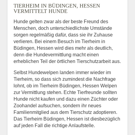
TIERHEIM IN BÜDINGEN, HESSEN
VERMITTELT HUNDE
Hunde gelten zwar als der beste Freund des
E-Mail
*
Menschen, doch unterschiedlichste Umstände
sorgen regelmäßig dafür, dass sie ihr Zuhause
verlieren. Bei einem Besuch im Tierheim in
Büdingen, Hessen wird dies mehr als deutlich,
denn die Hundevermittlung macht einen
erheblichen Teil der örtlichen Tierschutzarbeit aus.
Selbst Hundewelpen landen immer wieder im
Informationen über das
Tierheim, so dass sich zumindest die Nachfrage
Tier.
lohnt, ob im Tierheim Büdingen, Hessen Welpen
zur Vermittlung stehen. Echte Tierfreunde sollten
Hunde nicht kaufen und dazu einen Züchter oder
Zoohandel aufsuchen, sondern ihr neues
Art des Tiers
*
Familienmitglied aus dem Tierschutz adoptieren.
Das Tierheim Büdingen, Hessen ist diesbezüglich
auf jeden Fall die richtige Anlaufstelle.