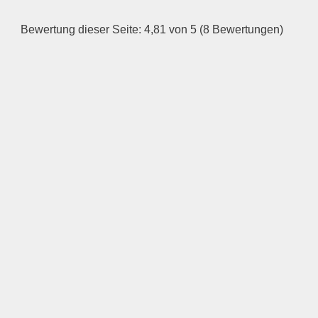
Bewertung dieser Seite: 4,81 von 5 (8 Bewertungen)
—
ÖFFNUNGSZEITEN
HINZUFÜGEN
Mittwoch
—
ÖFFNUNGSZEITEN
HINZUFÜGEN
Donnerstag